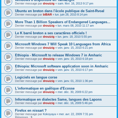
Dernier message par
drouizig
«
sam. févr. 16, 2013 9:17 pm
Ubuntu en breton dans l'école publique de Saint-Rvoal
Dernier message par
bIBAR
«
lun. juin 28, 2010 8:14 pm
More Than 1 Billion Speakers of Endangered Languages...
Dernier message par
drouizig
«
lun. mars 08, 2010 11:17 am
Le K barré breton a ses caractères officiels !
Dernier message par
drouizig
«
lun. janv. 18, 2010 5:55 pm
Microsoft Windows 7 Will Speak 10 Languages from Africa
Dernier message par
drouizig
«
ven. janv. 15, 2010 6:21 pm
Ethiopia - Microsoft to release Windows 7 in Amharic
Dernier message par
drouizig
«
ven. janv. 15, 2010 6:18 pm
Ethiopia: Microsoft software application soon in Amharic
Dernier message par
drouizig
«
ven. janv. 15, 2010 6:17 pm
Logiciels en langue corse
Dernier message par
drouizig
«
ven. janv. 01, 2010 1:36 pm
L'informatique en gaélique d'Ecosse
Dernier message par
drouizig
«
mer. déc. 30, 2009 6:22 pm
Informatique en dialectes Same, langues des Lapons
Dernier message par
drouizig
«
mer. déc. 16, 2009 5:46 pm
Firefox en nissart ?
Dernier message par
Kokoyaya
«
mer. avr. 22, 2009 7:31 pm
Réponses :
3