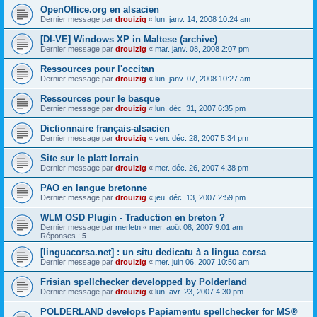
OpenOffice.org en alsacien
Dernier message par
drouizig
«
lun. janv. 14, 2008 10:24 am
[DI-VE] Windows XP in Maltese (archive)
Dernier message par
drouizig
«
mar. janv. 08, 2008 2:07 pm
Ressources pour l'occitan
Dernier message par
drouizig
«
lun. janv. 07, 2008 10:27 am
Ressources pour le basque
Dernier message par
drouizig
«
lun. déc. 31, 2007 6:35 pm
Dictionnaire français-alsacien
Dernier message par
drouizig
«
ven. déc. 28, 2007 5:34 pm
Site sur le platt lorrain
Dernier message par
drouizig
«
mer. déc. 26, 2007 4:38 pm
PAO en langue bretonne
Dernier message par
drouizig
«
jeu. déc. 13, 2007 2:59 pm
WLM OSD Plugin - Traduction en breton ?
Dernier message par
merletn
«
mer. août 08, 2007 9:01 am
Réponses :
5
[linguacorsa.net] : un situ dedicatu à a lingua corsa
Dernier message par
drouizig
«
mer. juin 06, 2007 10:50 am
Frisian spellchecker developped by Polderland
Dernier message par
drouizig
«
lun. avr. 23, 2007 4:30 pm
POLDERLAND develops Papiamentu spellchecker for MS®