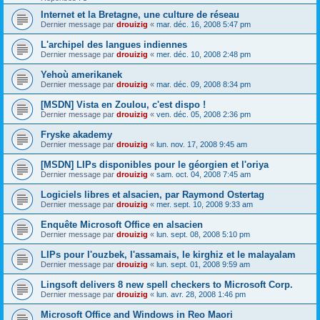
Internet et la Bretagne, une culture de réseau
Dernier message par
drouizig
«
mar. déc. 16, 2008 5:47 pm
L'archipel des langues indiennes
Dernier message par
drouizig
«
mer. déc. 10, 2008 2:48 pm
Yehoù amerikanek
Dernier message par
drouizig
«
mar. déc. 09, 2008 8:34 pm
[MSDN] Vista en Zoulou, c'est dispo !
Dernier message par
drouizig
«
ven. déc. 05, 2008 2:36 pm
Fryske akademy
Dernier message par
drouizig
«
lun. nov. 17, 2008 9:45 am
[MSDN] LIPs disponibles pour le géorgien et l'oriya
Dernier message par
drouizig
«
sam. oct. 04, 2008 7:45 am
Logiciels libres et alsacien, par Raymond Ostertag
Dernier message par
drouizig
«
mer. sept. 10, 2008 9:33 am
Enquête Microsoft Office en alsacien
Dernier message par
drouizig
«
lun. sept. 08, 2008 5:10 pm
LIPs pour l'ouzbek, l'assamais, le kirghiz et le malayalam
Dernier message par
drouizig
«
lun. sept. 01, 2008 9:59 am
Lingsoft delivers 8 new spell checkers to Microsoft Corp.
Dernier message par
drouizig
«
lun. avr. 28, 2008 1:46 pm
Microsoft Office and Windows in Reo Maori