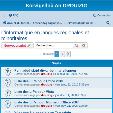
Korvigelloù An DROUIZIG
FAQ
Connexion
R
Accueil du forum
Ar stlenneg hag ar yezhoù bihan er bed a-bezh
L'informatique en langues régionales et minoritaires
e
L'informatique en langues régionales et
c
minoritaires
h
Rechercher
Recherche avanc
Nouveau sujet
e
r
1
2
Suivant
56 sujets
c
Sujets
h
Pennadoù-skrid diwar-benn ar stlenneg
e
Dernier message par
drouizig
«
lun. févr. 01, 2010 3:31 pm
r
Liste des LIPs pour Office 2010
Dernier message par
drouizig
«
ven. janv. 22, 2010 5:35 pm
Liste des LIPs pour Vista
Dernier message par
drouizig
«
jeu. déc. 11, 2008 6:09 pm
Liste des LIPs pour Microsoft Office 2007
Dernier message par
drouizig
«
ven. nov. 21, 2008 1:20 pm
Windows 8 disponible en Tamazight