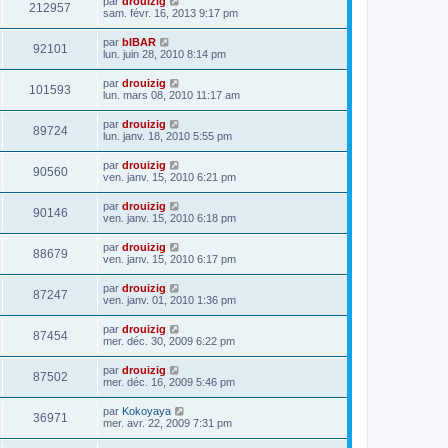
par
drouizig
212957
sam. févr. 16, 2013 9:17 pm
par
bIBAR
92101
lun. juin 28, 2010 8:14 pm
par
drouizig
101593
lun. mars 08, 2010 11:17 am
par
drouizig
89724
lun. janv. 18, 2010 5:55 pm
par
drouizig
90560
ven. janv. 15, 2010 6:21 pm
par
drouizig
90146
ven. janv. 15, 2010 6:18 pm
par
drouizig
88679
ven. janv. 15, 2010 6:17 pm
par
drouizig
87247
ven. janv. 01, 2010 1:36 pm
par
drouizig
87454
mer. déc. 30, 2009 6:22 pm
par
drouizig
87502
mer. déc. 16, 2009 5:46 pm
par
Kokoyaya
36971
mer. avr. 22, 2009 7:31 pm