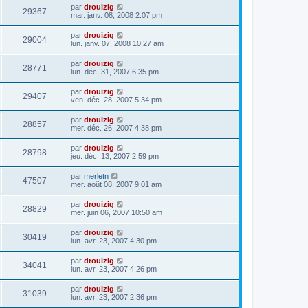
par
drouizig
29367
mar. janv. 08, 2008 2:07 pm
par
drouizig
29004
lun. janv. 07, 2008 10:27 am
par
drouizig
28771
lun. déc. 31, 2007 6:35 pm
par
drouizig
29407
ven. déc. 28, 2007 5:34 pm
par
drouizig
28857
mer. déc. 26, 2007 4:38 pm
par
drouizig
28798
jeu. déc. 13, 2007 2:59 pm
par
merletn
47507
mer. août 08, 2007 9:01 am
par
drouizig
28829
mer. juin 06, 2007 10:50 am
par
drouizig
30419
lun. avr. 23, 2007 4:30 pm
par
drouizig
34041
lun. avr. 23, 2007 4:26 pm
par
drouizig
31039
lun. avr. 23, 2007 2:36 pm