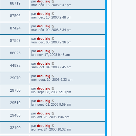
par
drouizig
88719
mar. déc. 16, 2008 5:47 pm
par
drouizig
87506
mer. déc. 10, 2008 2:48 pm
par
drouizig
87424
mar. déc. 09, 2008 8:34 pm
par
drouizig
87597
ven. déc. 05, 2008 2:36 pm
par
drouizig
86025
lun. nov. 17, 2008 9:45 am
par
drouizig
44932
sam. oct. 04, 2008 7:45 am
par
drouizig
29070
mer. sept. 10, 2008 9:33 am
par
drouizig
29750
lun. sept. 08, 2008 5:10 pm
par
drouizig
29519
lun. sept. 01, 2008 9:59 am
par
drouizig
29486
lun. avr. 28, 2008 1:46 pm
par
drouizig
32190
jeu. avr. 24, 2008 10:32 am