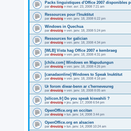
Packs linguistiques d'Office 2007 disponibles 
par
drouizig
»
mer. avr. 23, 2008 7:21 am
Ressources pour l'Inuktitut
par
drouizig
»
ven. janv. 18, 2008 6:22 pm
Windows in Quechua
par
drouizig
»
ven. janv. 18, 2008 5:24 pm
Ressources for galician
par
drouizig
»
ven. janv. 18, 2008 4:34 pm
[WLB] Vista hag Office 2007 e kembraeg
par
drouizig
»
ven. janv. 18, 2008 4:31 pm
[chile.com] Windows en Mapudungun
par
drouizig
»
ven. janv. 18, 2008 4:26 pm
[canadaonline] Windows to Speak Inuktitut
par
drouizig
»
ven. janv. 18, 2008 4:16 pm
Ur forom diwar-benn ar c'herneveureg
par
drouizig
»
ven. janv. 18, 2008 8:05 am
[silicon.fr] Do you speak kiswahili ?
par
drouizig
»
jeu. janv. 17, 2008 6:54 pm
OpenOffice.org en occitan
par
drouizig
»
lun. janv. 14, 2008 3:44 pm
OpenOffice.org en alsacien
par
drouizig
»
lun. janv. 14, 2008 10:24 am