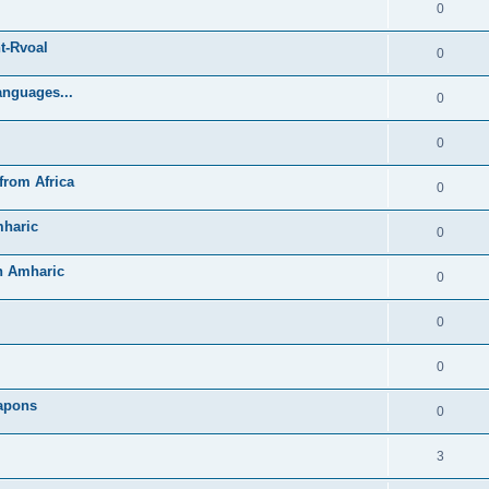
0
t-Rvoal
0
anguages...
0
0
from Africa
0
mharic
0
in Amharic
0
0
0
Lapons
0
3