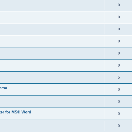
0
0
0
0
0
0
5
orsa
0
0
er for MS® Word
0
0