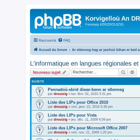
Korvigelloù An D
Foromoù KERZROUIZIG
Raccourcis
FAQ
Accueil du forum
Ar stlenneg hag ar yezhoù bihan er bed 
L'informatique en langues régionales et 
Recher
Re
Nouveau sujet
SUJETS
Pennadoù-skrid diwar-benn ar stlenneg
par
drouizig
»
lun. févr. 01, 2010 3:31 pm
Liste des LIPs pour Office 2010
par
drouizig
»
ven. janv. 22, 2010 5:35 pm
Liste des LIPs pour Vista
par
drouizig
»
jeu. déc. 11, 2008 6:09 pm
Liste des LIPs pour Microsoft Office 2007
par
drouizig
»
ven. nov. 21, 2008 1:20 pm