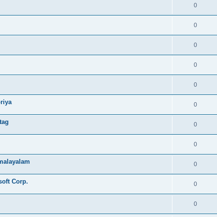
0
0
0
0
0
riya
0
tag
0
0
e malayalam
0
soft Corp.
0
0