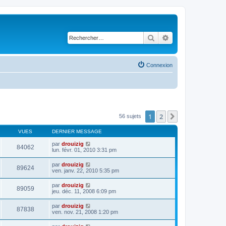
Rechercher
Recherche avancé
Connexion
1
2
Suivant
56 sujets
VUES
DERNIER MESSAGE
par
drouizig
84062
lun. févr. 01, 2010 3:31 pm
par
drouizig
89624
ven. janv. 22, 2010 5:35 pm
par
drouizig
89059
jeu. déc. 11, 2008 6:09 pm
par
drouizig
87838
ven. nov. 21, 2008 1:20 pm