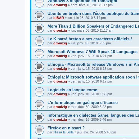
Windows 8 disponible en Tamazight
par
drouizig
»
sam. févr. 16, 2013 9:17 pm
Ubuntu en breton dans l'école publique de Sain
par
bIBAR
»
lun. juin 28, 2010 8:14 pm
More Than 1 Billion Speakers of Endangered L
par
drouizig
»
lun. mars 08, 2010 11:17 am
Le K barré breton a ses caractères officiels !
par
drouizig
»
lun. janv. 18, 2010 5:55 pm
Microsoft Windows 7 Will Speak 10 Languages 
par
drouizig
»
ven. janv. 15, 2010 6:21 pm
Ethiopia - Microsoft to release Windows 7 in A
par
drouizig
»
ven. janv. 15, 2010 6:18 pm
Ethiopia: Microsoft software application soon 
par
drouizig
»
ven. janv. 15, 2010 6:17 pm
Logiciels en langue corse
par
drouizig
»
ven. janv. 01, 2010 1:36 pm
L'informatique en gaélique d'Ecosse
par
drouizig
»
mer. déc. 30, 2009 6:22 pm
Informatique en dialectes Same, langues des 
par
drouizig
»
mer. déc. 16, 2009 5:46 pm
Firefox en nissart ?
par
Nissa la Bella
»
jeu. avr. 24, 2008 5:43 pm