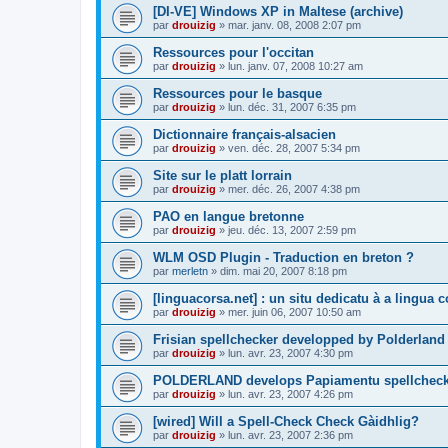
[DI-VE] Windows XP in Maltese (archive)
par
drouizig
»
mar. janv. 08, 2008 2:07 pm
Ressources pour l'occitan
par
drouizig
»
lun. janv. 07, 2008 10:27 am
Ressources pour le basque
par
drouizig
»
lun. déc. 31, 2007 6:35 pm
Dictionnaire français-alsacien
par
drouizig
»
ven. déc. 28, 2007 5:34 pm
Site sur le platt lorrain
par
drouizig
»
mer. déc. 26, 2007 4:38 pm
PAO en langue bretonne
par
drouizig
»
jeu. déc. 13, 2007 2:59 pm
WLM OSD Plugin - Traduction en breton ?
par
merletn
»
dim. mai 20, 2007 8:18 pm
[linguacorsa.net] : un situ dedicatu à a lingua c
par
drouizig
»
mer. juin 06, 2007 10:50 am
Frisian spellchecker developped by Polderland
par
drouizig
»
lun. avr. 23, 2007 4:30 pm
POLDERLAND develops Papiamentu spellcheck
par
drouizig
»
lun. avr. 23, 2007 4:26 pm
[wired] Will a Spell-Check Check Gàidhlig?
par
drouizig
»
lun. avr. 23, 2007 2:36 pm