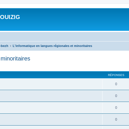
ROUIZIG
a-bezh
L'informatique en langues régionales et minoritaires
minoritaires
cher
cherche avancée
RÉPONSES
0
0
0
0