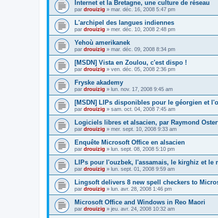
Internet et la Bretagne, une culture de réseau
par
drouizig
»
mar. déc. 16, 2008 5:47 pm
L'archipel des langues indiennes
par
drouizig
»
mer. déc. 10, 2008 2:48 pm
Yehoù amerikanek
par
drouizig
»
mar. déc. 09, 2008 8:34 pm
[MSDN] Vista en Zoulou, c'est dispo !
par
drouizig
»
ven. déc. 05, 2008 2:36 pm
Fryske akademy
par
drouizig
»
lun. nov. 17, 2008 9:45 am
[MSDN] LIPs disponibles pour le géorgien et l'o
par
drouizig
»
sam. oct. 04, 2008 7:45 am
Logiciels libres et alsacien, par Raymond Oster
par
drouizig
»
mer. sept. 10, 2008 9:33 am
Enquête Microsoft Office en alsacien
par
drouizig
»
lun. sept. 08, 2008 5:10 pm
LIPs pour l'ouzbek, l'assamais, le kirghiz et l
par
drouizig
»
lun. sept. 01, 2008 9:59 am
Lingsoft delivers 8 new spell checkers to Micro
par
drouizig
»
lun. avr. 28, 2008 1:46 pm
Microsoft Office and Windows in Reo Maori
par
drouizig
»
jeu. avr. 24, 2008 10:32 am