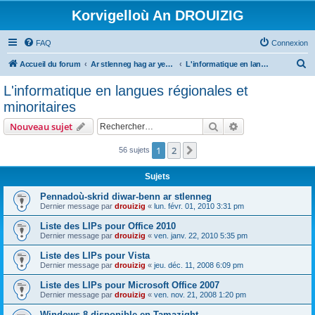
Korvigelloù An DROUIZIG
FAQ
Connexion
R
Accueil du forum
Ar stlenneg hag ar yezhoù bihan er bed a-bezh
L'informatique en langues régionales et minoritaires
e
L'informatique en langues régionales et
c
minoritaires
h
Rechercher
Recherche avanc
Nouveau sujet
e
r
1
2
Suivant
56 sujets
c
Sujets
h
Pennadoù-skrid diwar-benn ar stlenneg
e
Dernier message par
drouizig
«
lun. févr. 01, 2010 3:31 pm
r
Liste des LIPs pour Office 2010
Dernier message par
drouizig
«
ven. janv. 22, 2010 5:35 pm
Liste des LIPs pour Vista
Dernier message par
drouizig
«
jeu. déc. 11, 2008 6:09 pm
Liste des LIPs pour Microsoft Office 2007
Dernier message par
drouizig
«
ven. nov. 21, 2008 1:20 pm
Windows 8 disponible en Tamazight