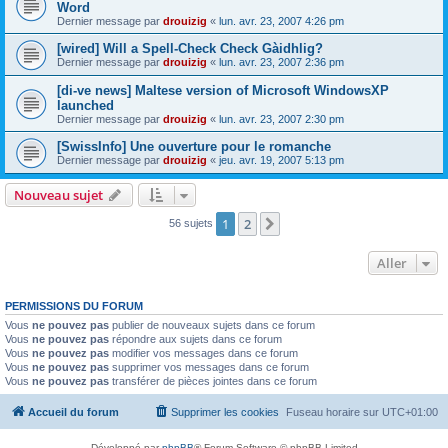
Word
Dernier message par
drouizig
«
lun. avr. 23, 2007 4:26 pm
[wired] Will a Spell-Check Check Gàidhlig?
Dernier message par
drouizig
«
lun. avr. 23, 2007 2:36 pm
[di-ve news] Maltese version of Microsoft WindowsXP
launched
Dernier message par
drouizig
«
lun. avr. 23, 2007 2:30 pm
[SwissInfo] Une ouverture pour le romanche
Dernier message par
drouizig
«
jeu. avr. 19, 2007 5:13 pm
Nouveau sujet
1
2
Suivant
56 sujets
Aller
PERMISSIONS DU FORUM
Vous
ne pouvez pas
publier de nouveaux sujets dans ce forum
Vous
ne pouvez pas
répondre aux sujets dans ce forum
Vous
ne pouvez pas
modifier vos messages dans ce forum
Vous
ne pouvez pas
supprimer vos messages dans ce forum
Vous
ne pouvez pas
transférer de pièces jointes dans ce forum
Accueil du forum
Supprimer les cookies
Fuseau horaire sur
UTC+01:00
Développé par
phpBB
® Forum Software © phpBB Limited