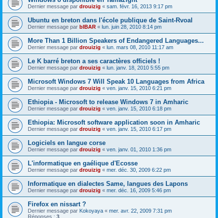
Dernier message par
drouizig
«
sam. févr. 16, 2013 9:17 pm
Ubuntu en breton dans l'école publique de Saint-Rvoal
Dernier message par
bIBAR
«
lun. juin 28, 2010 8:14 pm
More Than 1 Billion Speakers of Endangered Languages...
Dernier message par
drouizig
«
lun. mars 08, 2010 11:17 am
Le K barré breton a ses caractères officiels !
Dernier message par
drouizig
«
lun. janv. 18, 2010 5:55 pm
Microsoft Windows 7 Will Speak 10 Languages from Africa
Dernier message par
drouizig
«
ven. janv. 15, 2010 6:21 pm
Ethiopia - Microsoft to release Windows 7 in Amharic
Dernier message par
drouizig
«
ven. janv. 15, 2010 6:18 pm
Ethiopia: Microsoft software application soon in Amharic
Dernier message par
drouizig
«
ven. janv. 15, 2010 6:17 pm
Logiciels en langue corse
Dernier message par
drouizig
«
ven. janv. 01, 2010 1:36 pm
L'informatique en gaélique d'Ecosse
Dernier message par
drouizig
«
mer. déc. 30, 2009 6:22 pm
Informatique en dialectes Same, langues des Lapons
Dernier message par
drouizig
«
mer. déc. 16, 2009 5:46 pm
Firefox en nissart ?
Dernier message par
Kokoyaya
«
mer. avr. 22, 2009 7:31 pm
Réponses :
3