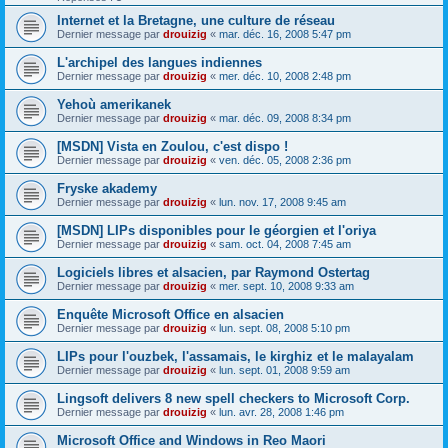
Internet et la Bretagne, une culture de réseau
Dernier message par
drouizig
«
mar. déc. 16, 2008 5:47 pm
L'archipel des langues indiennes
Dernier message par
drouizig
«
mer. déc. 10, 2008 2:48 pm
Yehoù amerikanek
Dernier message par
drouizig
«
mar. déc. 09, 2008 8:34 pm
[MSDN] Vista en Zoulou, c'est dispo !
Dernier message par
drouizig
«
ven. déc. 05, 2008 2:36 pm
Fryske akademy
Dernier message par
drouizig
«
lun. nov. 17, 2008 9:45 am
[MSDN] LIPs disponibles pour le géorgien et l'oriya
Dernier message par
drouizig
«
sam. oct. 04, 2008 7:45 am
Logiciels libres et alsacien, par Raymond Ostertag
Dernier message par
drouizig
«
mer. sept. 10, 2008 9:33 am
Enquête Microsoft Office en alsacien
Dernier message par
drouizig
«
lun. sept. 08, 2008 5:10 pm
LIPs pour l'ouzbek, l'assamais, le kirghiz et le malayalam
Dernier message par
drouizig
«
lun. sept. 01, 2008 9:59 am
Lingsoft delivers 8 new spell checkers to Microsoft Corp.
Dernier message par
drouizig
«
lun. avr. 28, 2008 1:46 pm
Microsoft Office and Windows in Reo Maori