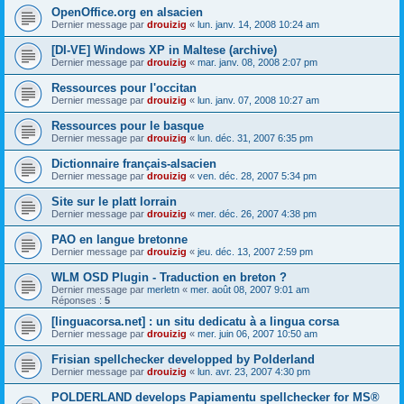
OpenOffice.org en alsacien
Dernier message par
drouizig
«
lun. janv. 14, 2008 10:24 am
[DI-VE] Windows XP in Maltese (archive)
Dernier message par
drouizig
«
mar. janv. 08, 2008 2:07 pm
Ressources pour l'occitan
Dernier message par
drouizig
«
lun. janv. 07, 2008 10:27 am
Ressources pour le basque
Dernier message par
drouizig
«
lun. déc. 31, 2007 6:35 pm
Dictionnaire français-alsacien
Dernier message par
drouizig
«
ven. déc. 28, 2007 5:34 pm
Site sur le platt lorrain
Dernier message par
drouizig
«
mer. déc. 26, 2007 4:38 pm
PAO en langue bretonne
Dernier message par
drouizig
«
jeu. déc. 13, 2007 2:59 pm
WLM OSD Plugin - Traduction en breton ?
Dernier message par
merletn
«
mer. août 08, 2007 9:01 am
Réponses :
5
[linguacorsa.net] : un situ dedicatu à a lingua corsa
Dernier message par
drouizig
«
mer. juin 06, 2007 10:50 am
Frisian spellchecker developped by Polderland
Dernier message par
drouizig
«
lun. avr. 23, 2007 4:30 pm
POLDERLAND develops Papiamentu spellchecker for MS®