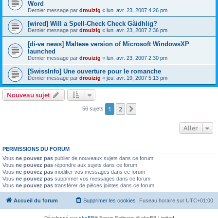
Word
Dernier message par
drouizig
«
lun. avr. 23, 2007 4:26 pm
[wired] Will a Spell-Check Check Gàidhlig?
Dernier message par
drouizig
«
lun. avr. 23, 2007 2:36 pm
[di-ve news] Maltese version of Microsoft WindowsXP
launched
Dernier message par
drouizig
«
lun. avr. 23, 2007 2:30 pm
[SwissInfo] Une ouverture pour le romanche
Dernier message par
drouizig
«
jeu. avr. 19, 2007 5:13 pm
Nouveau sujet
1
2
Suivant
56 sujets
Aller
PERMISSIONS DU FORUM
Vous
ne pouvez pas
publier de nouveaux sujets dans ce forum
Vous
ne pouvez pas
répondre aux sujets dans ce forum
Vous
ne pouvez pas
modifier vos messages dans ce forum
Vous
ne pouvez pas
supprimer vos messages dans ce forum
Vous
ne pouvez pas
transférer de pièces jointes dans ce forum
Accueil du forum
Supprimer les cookies
Fuseau horaire sur
UTC+01:00
Développé par
phpBB
® Forum Software © phpBB Limited