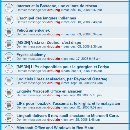
Internet et la Bretagne, une culture de réseau
Dernier message par
drouizig
«
mar. déc. 16, 2008 5:47 pm
L'archipel des langues indiennes
Dernier message par
drouizig
«
mer. déc. 10, 2008 2:48 pm
Yehoù amerikanek
Dernier message par
drouizig
«
mar. déc. 09, 2008 8:34 pm
[MSDN] Vista en Zoulou, c'est dispo !
Dernier message par
drouizig
«
ven. déc. 05, 2008 2:36 pm
Fryske akademy
Dernier message par
drouizig
«
lun. nov. 17, 2008 9:45 am
[MSDN] LIPs disponibles pour le géorgien et l'oriya
Dernier message par
drouizig
«
sam. oct. 04, 2008 7:45 am
Logiciels libres et alsacien, par Raymond Ostertag
Dernier message par
drouizig
«
mer. sept. 10, 2008 9:33 am
Enquête Microsoft Office en alsacien
Dernier message par
drouizig
«
lun. sept. 08, 2008 5:10 pm
LIPs pour l'ouzbek, l'assamais, le kirghiz et le malayalam
Dernier message par
drouizig
«
lun. sept. 01, 2008 9:59 am
Lingsoft delivers 8 new spell checkers to Microsoft Corp.
Dernier message par
drouizig
«
lun. avr. 28, 2008 1:46 pm
Microsoft Office and Windows in Reo Maori