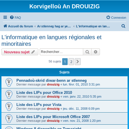
Korvigelloù An DROUIZIG
FAQ
Connexion
R
Accueil du forum
Ar stlenneg hag ar yezhoù bihan er bed a-bezh
L'informatique en langues régionales et minoritaires
e
L'informatique en langues régionales et
c
minoritaires
h
Rechercher
Recherche avanc
Nouveau sujet
e
r
1
2
Suivant
56 sujets
c
Sujets
h
Pennadoù-skrid diwar-benn ar stlenneg
e
Dernier message par
drouizig
«
lun. févr. 01, 2010 3:31 pm
r
Liste des LIPs pour Office 2010
Dernier message par
drouizig
«
ven. janv. 22, 2010 5:35 pm
Liste des LIPs pour Vista
Dernier message par
drouizig
«
jeu. déc. 11, 2008 6:09 pm
Liste des LIPs pour Microsoft Office 2007
Dernier message par
drouizig
«
ven. nov. 21, 2008 1:20 pm
Windows 8 disponible en Tamazight