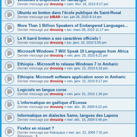
Dernier message par
drouizig
«
sam. févr. 16, 2013 9:17 pm
Ubuntu en breton dans l'école publique de Saint-Rvoal
Dernier message par
bIBAR
«
lun. juin 28, 2010 8:14 pm
More Than 1 Billion Speakers of Endangered Languages...
Dernier message par
drouizig
«
lun. mars 08, 2010 11:17 am
Le K barré breton a ses caractères officiels !
Dernier message par
drouizig
«
lun. janv. 18, 2010 5:55 pm
Microsoft Windows 7 Will Speak 10 Languages from Africa
Dernier message par
drouizig
«
ven. janv. 15, 2010 6:21 pm
Ethiopia - Microsoft to release Windows 7 in Amharic
Dernier message par
drouizig
«
ven. janv. 15, 2010 6:18 pm
Ethiopia: Microsoft software application soon in Amharic
Dernier message par
drouizig
«
ven. janv. 15, 2010 6:17 pm
Logiciels en langue corse
Dernier message par
drouizig
«
ven. janv. 01, 2010 1:36 pm
L'informatique en gaélique d'Ecosse
Dernier message par
drouizig
«
mer. déc. 30, 2009 6:22 pm
Informatique en dialectes Same, langues des Lapons
Dernier message par
drouizig
«
mer. déc. 16, 2009 5:46 pm
Firefox en nissart ?
Dernier message par
Kokoyaya
«
mer. avr. 22, 2009 7:31 pm
Réponses :
3