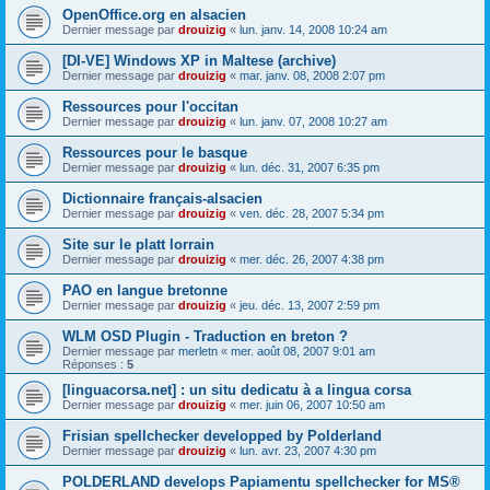
OpenOffice.org en alsacien
Dernier message par
drouizig
«
lun. janv. 14, 2008 10:24 am
[DI-VE] Windows XP in Maltese (archive)
Dernier message par
drouizig
«
mar. janv. 08, 2008 2:07 pm
Ressources pour l'occitan
Dernier message par
drouizig
«
lun. janv. 07, 2008 10:27 am
Ressources pour le basque
Dernier message par
drouizig
«
lun. déc. 31, 2007 6:35 pm
Dictionnaire français-alsacien
Dernier message par
drouizig
«
ven. déc. 28, 2007 5:34 pm
Site sur le platt lorrain
Dernier message par
drouizig
«
mer. déc. 26, 2007 4:38 pm
PAO en langue bretonne
Dernier message par
drouizig
«
jeu. déc. 13, 2007 2:59 pm
WLM OSD Plugin - Traduction en breton ?
Dernier message par
merletn
«
mer. août 08, 2007 9:01 am
Réponses :
5
[linguacorsa.net] : un situ dedicatu à a lingua corsa
Dernier message par
drouizig
«
mer. juin 06, 2007 10:50 am
Frisian spellchecker developped by Polderland
Dernier message par
drouizig
«
lun. avr. 23, 2007 4:30 pm
POLDERLAND develops Papiamentu spellchecker for MS®