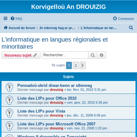
Korvigelloù An DROUIZIG
FAQ
Connexion
R
Accueil du forum
Ar stlenneg hag ar yezhoù bihan er bed a-bezh
L'informatique en langues régionales et minoritaires
e
L'informatique en langues régionales et
c
minoritaires
h
Rechercher
Recherche avanc
Nouveau sujet
e
r
1
2
Suivant
56 sujets
c
Sujets
h
Pennadoù-skrid diwar-benn ar stlenneg
e
Dernier message par
drouizig
«
lun. févr. 01, 2010 3:31 pm
r
Liste des LIPs pour Office 2010
Dernier message par
drouizig
«
ven. janv. 22, 2010 5:35 pm
Liste des LIPs pour Vista
Dernier message par
drouizig
«
jeu. déc. 11, 2008 6:09 pm
Liste des LIPs pour Microsoft Office 2007
Dernier message par
drouizig
«
ven. nov. 21, 2008 1:20 pm
Windows 8 disponible en Tamazight