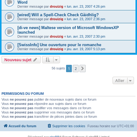
Word
Dernier message par
drouizig
«
lun. avr. 23, 2007 4:26 pm
[wired] Will a Spell-Check Check Gàidhlig?
Dernier message par
drouizig
«
lun. avr. 23, 2007 2:36 pm
[di-ve news] Maltese version of Microsoft WindowsXP
launched
Dernier message par
drouizig
«
lun. avr. 23, 2007 2:30 pm
[SwissInfo] Une ouverture pour le romanche
Dernier message par
drouizig
«
jeu. avr. 19, 2007 5:13 pm
Nouveau sujet
1
2
Suivant
56 sujets
Aller
PERMISSIONS DU FORUM
Vous
ne pouvez pas
publier de nouveaux sujets dans ce forum
Vous
ne pouvez pas
répondre aux sujets dans ce forum
Vous
ne pouvez pas
modifier vos messages dans ce forum
Vous
ne pouvez pas
supprimer vos messages dans ce forum
Vous
ne pouvez pas
transférer de pièces jointes dans ce forum
Accueil du forum
Supprimer les cookies
Fuseau horaire sur
UTC+01:00
Développé par
phpBB
® Forum Software © phpBB Limited