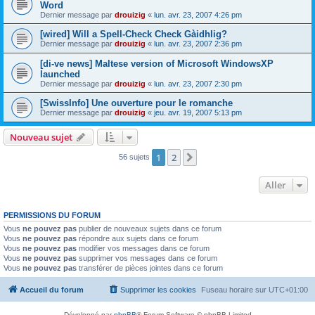
Word
Dernier message par
drouizig
«
lun. avr. 23, 2007 4:26 pm
[wired] Will a Spell-Check Check Gàidhlig?
Dernier message par
drouizig
«
lun. avr. 23, 2007 2:36 pm
[di-ve news] Maltese version of Microsoft WindowsXP
launched
Dernier message par
drouizig
«
lun. avr. 23, 2007 2:30 pm
[SwissInfo] Une ouverture pour le romanche
Dernier message par
drouizig
«
jeu. avr. 19, 2007 5:13 pm
Nouveau sujet
1
2
Suivant
56 sujets
Aller
PERMISSIONS DU FORUM
Vous
ne pouvez pas
publier de nouveaux sujets dans ce forum
Vous
ne pouvez pas
répondre aux sujets dans ce forum
Vous
ne pouvez pas
modifier vos messages dans ce forum
Vous
ne pouvez pas
supprimer vos messages dans ce forum
Vous
ne pouvez pas
transférer de pièces jointes dans ce forum
Accueil du forum
Supprimer les cookies
Fuseau horaire sur
UTC+01:00
Développé par
phpBB
® Forum Software © phpBB Limited