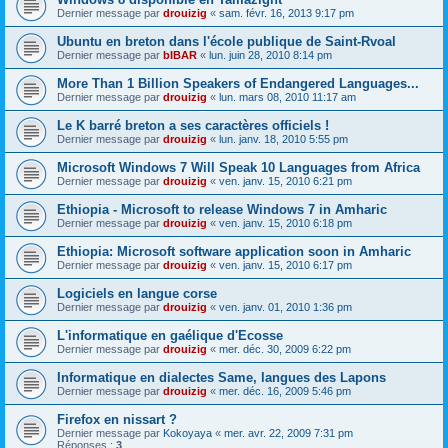
Dernier message par
drouizig
«
sam. févr. 16, 2013 9:17 pm
Ubuntu en breton dans l'école publique de Saint-Rvoal
Dernier message par
bIBAR
«
lun. juin 28, 2010 8:14 pm
More Than 1 Billion Speakers of Endangered Languages...
Dernier message par
drouizig
«
lun. mars 08, 2010 11:17 am
Le K barré breton a ses caractères officiels !
Dernier message par
drouizig
«
lun. janv. 18, 2010 5:55 pm
Microsoft Windows 7 Will Speak 10 Languages from Africa
Dernier message par
drouizig
«
ven. janv. 15, 2010 6:21 pm
Ethiopia - Microsoft to release Windows 7 in Amharic
Dernier message par
drouizig
«
ven. janv. 15, 2010 6:18 pm
Ethiopia: Microsoft software application soon in Amharic
Dernier message par
drouizig
«
ven. janv. 15, 2010 6:17 pm
Logiciels en langue corse
Dernier message par
drouizig
«
ven. janv. 01, 2010 1:36 pm
L'informatique en gaélique d'Ecosse
Dernier message par
drouizig
«
mer. déc. 30, 2009 6:22 pm
Informatique en dialectes Same, langues des Lapons
Dernier message par
drouizig
«
mer. déc. 16, 2009 5:46 pm
Firefox en nissart ?
Dernier message par
Kokoyaya
«
mer. avr. 22, 2009 7:31 pm
Réponses :
3