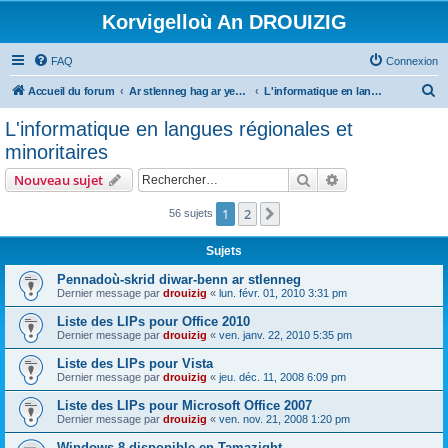
Korvigelloù An DROUIZIG
FAQ
Connexion
R
Accueil du forum
Ar stlenneg hag ar yezhoù bihan er bed a-bezh
L'informatique en langues régionales et minoritaires
e
L'informatique en langues régionales et
c
minoritaires
h
Rechercher
Recherche avanc
Nouveau sujet
e
r
1
2
Suivant
56 sujets
c
Sujets
h
Pennadoù-skrid diwar-benn ar stlenneg
e
Dernier message par
drouizig
«
lun. févr. 01, 2010 3:31 pm
r
Liste des LIPs pour Office 2010
Dernier message par
drouizig
«
ven. janv. 22, 2010 5:35 pm
Liste des LIPs pour Vista
Dernier message par
drouizig
«
jeu. déc. 11, 2008 6:09 pm
Liste des LIPs pour Microsoft Office 2007
Dernier message par
drouizig
«
ven. nov. 21, 2008 1:20 pm
Windows 8 disponible en Tamazight