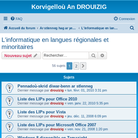
Korvigelloù An DROUIZIG
FAQ
Connexion
R
Accueil du forum
Ar stlenneg hag ar yezhoù bihan er bed a-bezh
L'informatique en langues régionales et minoritaires
e
L'informatique en langues régionales et
c
minoritaires
h
Rechercher
Recherche avanc
Nouveau sujet
e
r
1
2
Suivant
56 sujets
c
Sujets
h
Pennadoù-skrid diwar-benn ar stlenneg
e
Dernier message par
drouizig
«
lun. févr. 01, 2010 3:31 pm
r
Liste des LIPs pour Office 2010
Dernier message par
drouizig
«
ven. janv. 22, 2010 5:35 pm
Liste des LIPs pour Vista
Dernier message par
drouizig
«
jeu. déc. 11, 2008 6:09 pm
Liste des LIPs pour Microsoft Office 2007
Dernier message par
drouizig
«
ven. nov. 21, 2008 1:20 pm
Windows 8 disponible en Tamazight