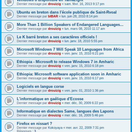
Dernier message par
drouizig
«
sam. févr. 16, 2013 9:17 pm
Ubuntu en breton dans l'école publique de Saint-Rvoal
Dernier message par
bIBAR
«
lun. juin 28, 2010 8:14 pm
More Than 1 Billion Speakers of Endangered Languages...
Dernier message par
drouizig
«
lun. mars 08, 2010 11:17 am
Le K barré breton a ses caractères officiels !
Dernier message par
drouizig
«
lun. janv. 18, 2010 5:55 pm
Microsoft Windows 7 Will Speak 10 Languages from Africa
Dernier message par
drouizig
«
ven. janv. 15, 2010 6:21 pm
Ethiopia - Microsoft to release Windows 7 in Amharic
Dernier message par
drouizig
«
ven. janv. 15, 2010 6:18 pm
Ethiopia: Microsoft software application soon in Amharic
Dernier message par
drouizig
«
ven. janv. 15, 2010 6:17 pm
Logiciels en langue corse
Dernier message par
drouizig
«
ven. janv. 01, 2010 1:36 pm
L'informatique en gaélique d'Ecosse
Dernier message par
drouizig
«
mer. déc. 30, 2009 6:22 pm
Informatique en dialectes Same, langues des Lapons
Dernier message par
drouizig
«
mer. déc. 16, 2009 5:46 pm
Firefox en nissart ?
Dernier message par
Kokoyaya
«
mer. avr. 22, 2009 7:31 pm
Réponses :
3