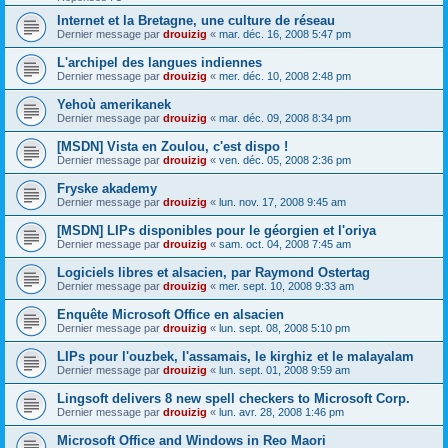
Internet et la Bretagne, une culture de réseau
Dernier message par
drouizig
«
mar. déc. 16, 2008 5:47 pm
L'archipel des langues indiennes
Dernier message par
drouizig
«
mer. déc. 10, 2008 2:48 pm
Yehoù amerikanek
Dernier message par
drouizig
«
mar. déc. 09, 2008 8:34 pm
[MSDN] Vista en Zoulou, c'est dispo !
Dernier message par
drouizig
«
ven. déc. 05, 2008 2:36 pm
Fryske akademy
Dernier message par
drouizig
«
lun. nov. 17, 2008 9:45 am
[MSDN] LIPs disponibles pour le géorgien et l'oriya
Dernier message par
drouizig
«
sam. oct. 04, 2008 7:45 am
Logiciels libres et alsacien, par Raymond Ostertag
Dernier message par
drouizig
«
mer. sept. 10, 2008 9:33 am
Enquête Microsoft Office en alsacien
Dernier message par
drouizig
«
lun. sept. 08, 2008 5:10 pm
LIPs pour l'ouzbek, l'assamais, le kirghiz et le malayalam
Dernier message par
drouizig
«
lun. sept. 01, 2008 9:59 am
Lingsoft delivers 8 new spell checkers to Microsoft Corp.
Dernier message par
drouizig
«
lun. avr. 28, 2008 1:46 pm
Microsoft Office and Windows in Reo Maori