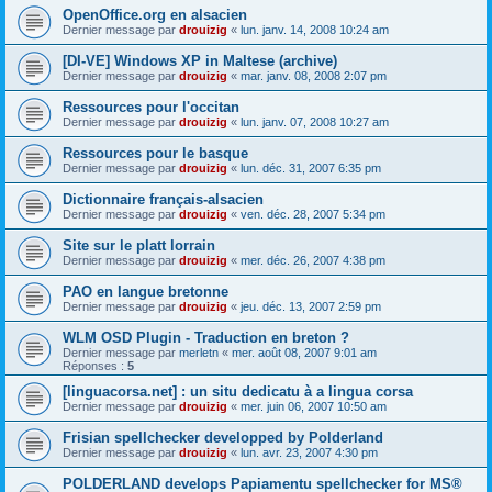
OpenOffice.org en alsacien
Dernier message par
drouizig
«
lun. janv. 14, 2008 10:24 am
[DI-VE] Windows XP in Maltese (archive)
Dernier message par
drouizig
«
mar. janv. 08, 2008 2:07 pm
Ressources pour l'occitan
Dernier message par
drouizig
«
lun. janv. 07, 2008 10:27 am
Ressources pour le basque
Dernier message par
drouizig
«
lun. déc. 31, 2007 6:35 pm
Dictionnaire français-alsacien
Dernier message par
drouizig
«
ven. déc. 28, 2007 5:34 pm
Site sur le platt lorrain
Dernier message par
drouizig
«
mer. déc. 26, 2007 4:38 pm
PAO en langue bretonne
Dernier message par
drouizig
«
jeu. déc. 13, 2007 2:59 pm
WLM OSD Plugin - Traduction en breton ?
Dernier message par
merletn
«
mer. août 08, 2007 9:01 am
Réponses :
5
[linguacorsa.net] : un situ dedicatu à a lingua corsa
Dernier message par
drouizig
«
mer. juin 06, 2007 10:50 am
Frisian spellchecker developped by Polderland
Dernier message par
drouizig
«
lun. avr. 23, 2007 4:30 pm
POLDERLAND develops Papiamentu spellchecker for MS®