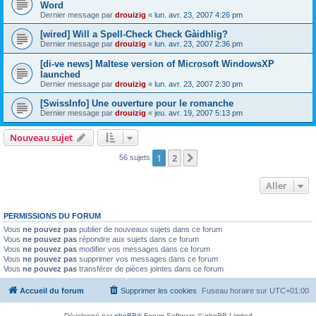
Word
Dernier message par
drouizig
«
lun. avr. 23, 2007 4:26 pm
[wired] Will a Spell-Check Check Gàidhlig?
Dernier message par
drouizig
«
lun. avr. 23, 2007 2:36 pm
[di-ve news] Maltese version of Microsoft WindowsXP
launched
Dernier message par
drouizig
«
lun. avr. 23, 2007 2:30 pm
[SwissInfo] Une ouverture pour le romanche
Dernier message par
drouizig
«
jeu. avr. 19, 2007 5:13 pm
Nouveau sujet
1
2
Suivant
56 sujets
Aller
PERMISSIONS DU FORUM
Vous
ne pouvez pas
publier de nouveaux sujets dans ce forum
Vous
ne pouvez pas
répondre aux sujets dans ce forum
Vous
ne pouvez pas
modifier vos messages dans ce forum
Vous
ne pouvez pas
supprimer vos messages dans ce forum
Vous
ne pouvez pas
transférer de pièces jointes dans ce forum
Accueil du forum
Supprimer les cookies
Fuseau horaire sur
UTC+01:00
Développé par
phpBB
® Forum Software © phpBB Limited