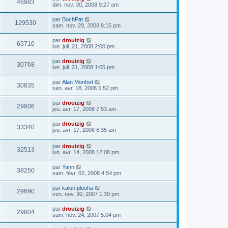
46983
dim. nov. 30, 2008 9:27 am
par
BochPat
129530
sam. nov. 29, 2008 8:15 pm
par
drouizig
65710
lun. juil. 21, 2008 2:00 pm
par
drouizig
30768
lun. juil. 21, 2008 1:05 pm
par
Alan Monfort
30835
ven. avr. 18, 2008 5:52 pm
par
drouizig
29806
jeu. avr. 17, 2008 7:53 am
par
drouizig
33340
jeu. avr. 17, 2008 6:35 am
par
drouizig
32513
lun. avr. 14, 2008 12:08 pm
par
Yann
38250
sam. févr. 02, 2008 4:54 pm
par
kalon plouha
29690
ven. nov. 30, 2007 1:39 pm
par
drouizig
29804
sam. nov. 24, 2007 5:04 pm