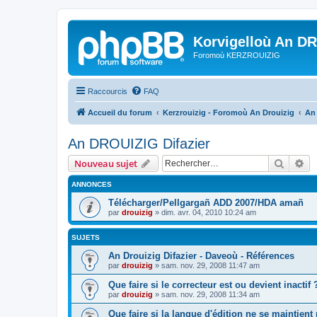
Korvigelloù An D
Foromoù KERZROUIZIG
Raccourcis
FAQ
Accueil du forum
Kerzrouizig - Foromoù An Drouizig
An
An DROUIZIG Difazier
Recher
Re
Nouveau sujet
ANNONCES
Télécharger/Pellgargañ ADD 2007/HDA amañ
par
drouizig
»
dim. avr. 04, 2010 10:24 am
SUJETS
An Drouizig Difazier - Daveoù - Références
par
drouizig
»
sam. nov. 29, 2008 11:47 am
Que faire si le correcteur est ou devient inactif 
par
drouizig
»
sam. nov. 29, 2008 11:34 am
Que faire si la langue d'édition ne se maintient