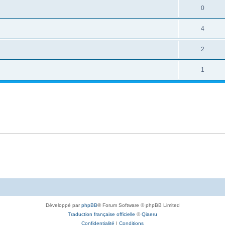
0
4
2
1
Développé par
phpBB
® Forum Software © phpBB Limited
Traduction française officielle
©
Qiaeru
Confidentialité
|
Conditions