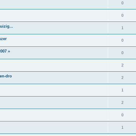
0
0
izig...
1
mzer
0
007 »
0
2
 en-dro
2
1
2
0
1