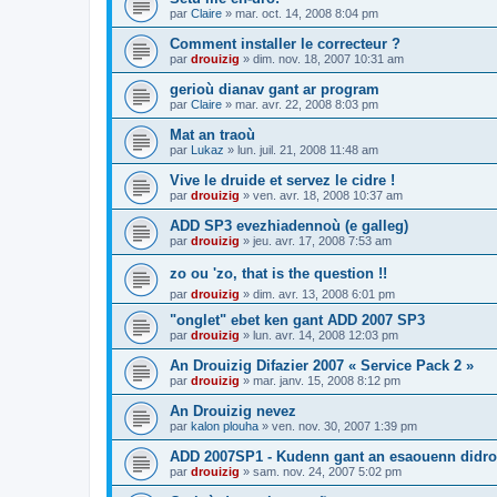
par
Claire
»
mar. oct. 14, 2008 8:04 pm
Comment installer le correcteur ?
par
drouizig
»
dim. nov. 18, 2007 10:31 am
gerioù dianav gant ar program
par
Claire
»
mar. avr. 22, 2008 8:03 pm
Mat an traoù
par
Lukaz
»
lun. juil. 21, 2008 11:48 am
Vive le druide et servez le cidre !
par
drouizig
»
ven. avr. 18, 2008 10:37 am
ADD SP3 evezhiadennoù (e galleg)
par
drouizig
»
jeu. avr. 17, 2008 7:53 am
zo ou 'zo, that is the question !!
par
drouizig
»
dim. avr. 13, 2008 6:01 pm
"onglet" ebet ken gant ADD 2007 SP3
par
drouizig
»
lun. avr. 14, 2008 12:03 pm
An Drouizig Difazier 2007 « Service Pack 2 »
par
drouizig
»
mar. janv. 15, 2008 8:12 pm
An Drouizig nevez
par
kalon plouha
»
ven. nov. 30, 2007 1:39 pm
ADD 2007SP1 - Kudenn gant an esaouenn didro
par
drouizig
»
sam. nov. 24, 2007 5:02 pm