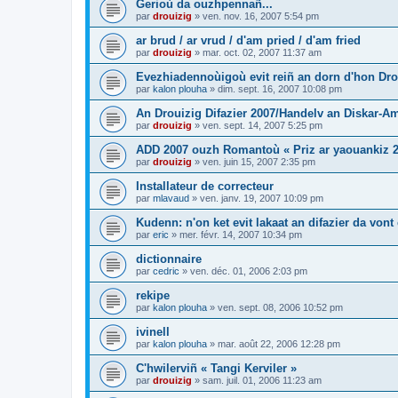
Gerioù da ouzhpennañ...
par
drouizig
»
ven. nov. 16, 2007 5:54 pm
ar brud / ar vrud / d'am pried / d'am fried
par
drouizig
»
mar. oct. 02, 2007 11:37 am
Evezhiadennoùigoù evit reiñ an dorn d'hon Drou
par
kalon plouha
»
dim. sept. 16, 2007 10:08 pm
An Drouizig Difazier 2007/Handelv an Diskar-A
par
drouizig
»
ven. sept. 14, 2007 5:25 pm
ADD 2007 ouzh Romantoù « Priz ar yaouankiz 2
par
drouizig
»
ven. juin 15, 2007 2:35 pm
Installateur de correcteur
par
mlavaud
»
ven. janv. 19, 2007 10:09 pm
Kudenn: n'on ket evit lakaat an difazier da vont
par
eric
»
mer. févr. 14, 2007 10:34 pm
dictionnaire
par
cedric
»
ven. déc. 01, 2006 2:03 pm
rekipe
par
kalon plouha
»
ven. sept. 08, 2006 10:52 pm
ivinell
par
kalon plouha
»
mar. août 22, 2006 12:28 pm
C'hwilerviñ « Tangi Kerviler »
par
drouizig
»
sam. juil. 01, 2006 11:23 am