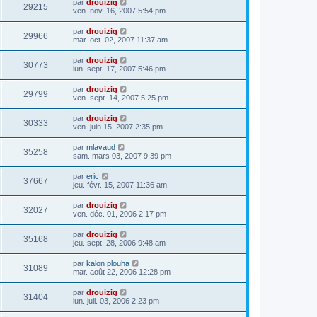
par
drouizig
29215
ven. nov. 16, 2007 5:54 pm
par
drouizig
29966
mar. oct. 02, 2007 11:37 am
par
drouizig
30773
lun. sept. 17, 2007 5:46 pm
par
drouizig
29799
ven. sept. 14, 2007 5:25 pm
par
drouizig
30333
ven. juin 15, 2007 2:35 pm
par
mlavaud
35258
sam. mars 03, 2007 9:39 pm
par
eric
37667
jeu. févr. 15, 2007 11:36 am
par
drouizig
32027
ven. déc. 01, 2006 2:17 pm
par
drouizig
35168
jeu. sept. 28, 2006 9:48 am
par
kalon plouha
31089
mar. août 22, 2006 12:28 pm
par
drouizig
31404
lun. juil. 03, 2006 2:23 pm