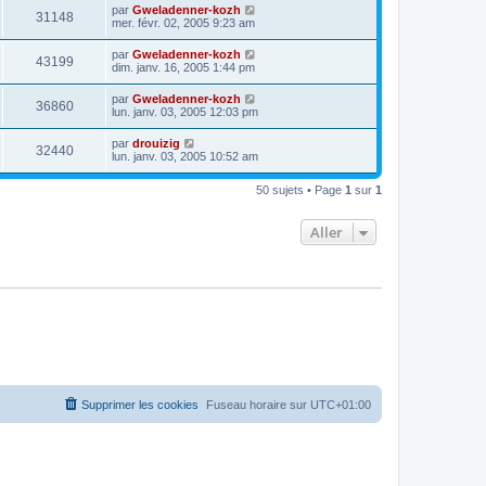
par
Gweladenner-kozh
31148
mer. févr. 02, 2005 9:23 am
par
Gweladenner-kozh
43199
dim. janv. 16, 2005 1:44 pm
par
Gweladenner-kozh
36860
lun. janv. 03, 2005 12:03 pm
par
drouizig
32440
lun. janv. 03, 2005 10:52 am
50 sujets • Page
1
sur
1
Aller
Supprimer les cookies
Fuseau horaire sur
UTC+01:00