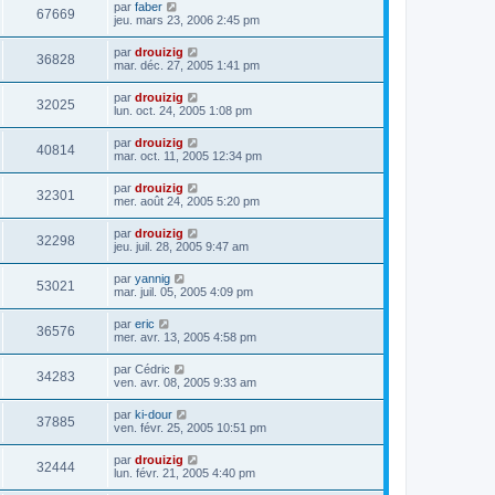
par
faber
67669
jeu. mars 23, 2006 2:45 pm
par
drouizig
36828
mar. déc. 27, 2005 1:41 pm
par
drouizig
32025
lun. oct. 24, 2005 1:08 pm
par
drouizig
40814
mar. oct. 11, 2005 12:34 pm
par
drouizig
32301
mer. août 24, 2005 5:20 pm
par
drouizig
32298
jeu. juil. 28, 2005 9:47 am
par
yannig
53021
mar. juil. 05, 2005 4:09 pm
par
eric
36576
mer. avr. 13, 2005 4:58 pm
par
Cédric
34283
ven. avr. 08, 2005 9:33 am
par
ki-dour
37885
ven. févr. 25, 2005 10:51 pm
par
drouizig
32444
lun. févr. 21, 2005 4:40 pm