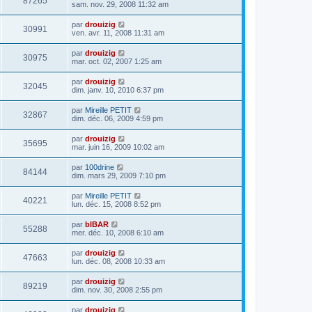
87265
sam. nov. 29, 2008 11:32 am
par
drouizig
30991
ven. avr. 11, 2008 11:31 am
par
drouizig
30975
mar. oct. 02, 2007 1:25 am
par
drouizig
32045
dim. janv. 10, 2010 6:37 pm
par
Mireille PETIT
32867
dim. déc. 06, 2009 4:59 pm
par
drouizig
35695
mar. juin 16, 2009 10:02 am
par
100drine
84144
dim. mars 29, 2009 7:10 pm
par
Mireille PETIT
40221
lun. déc. 15, 2008 8:52 pm
par
bIBAR
55288
mer. déc. 10, 2008 6:10 am
par
drouizig
47663
lun. déc. 08, 2008 10:33 am
par
drouizig
89219
dim. nov. 30, 2008 2:55 pm
par
drouizig