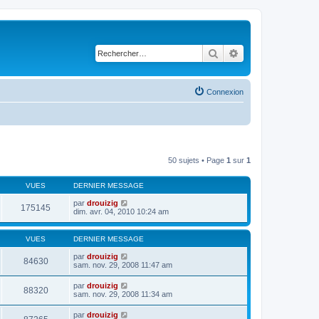
Rechercher
Recherche avancé
Connexion
50 sujets • Page
1
sur
1
VUES
DERNIER MESSAGE
par
drouizig
175145
dim. avr. 04, 2010 10:24 am
VUES
DERNIER MESSAGE
par
drouizig
84630
sam. nov. 29, 2008 11:47 am
par
drouizig
88320
sam. nov. 29, 2008 11:34 am
par
drouizig