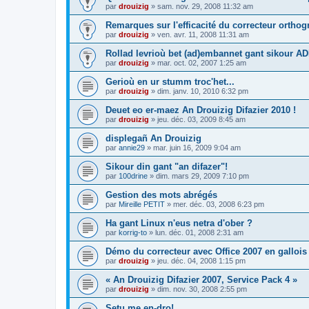
par
drouizig
»
sam. nov. 29, 2008 11:32 am
Remarques sur l'efficacité du correcteur ortho
par
drouizig
»
ven. avr. 11, 2008 11:31 am
Rollad levrioù bet (ad)embannet gant sikour A
par
drouizig
»
mar. oct. 02, 2007 1:25 am
Gerioù en ur stumm troc'het...
par
drouizig
»
dim. janv. 10, 2010 6:32 pm
Deuet eo er-maez An Drouizig Difazier 2010 !
par
drouizig
»
jeu. déc. 03, 2009 8:45 am
displegañ An Drouizig
par
annie29
»
mar. juin 16, 2009 9:04 am
Sikour din gant "an difazer"!
par
100drine
»
dim. mars 29, 2009 7:10 pm
Gestion des mots abrégés
par
Mireille PETIT
»
mer. déc. 03, 2008 6:23 pm
Ha gant Linux n'eus netra d'ober ?
par
korrig-to
»
lun. déc. 01, 2008 2:31 am
Démo du correcteur avec Office 2007 en gallois
par
drouizig
»
jeu. déc. 04, 2008 1:15 pm
« An Drouizig Difazier 2007, Service Pack 4 »
par
drouizig
»
dim. nov. 30, 2008 2:55 pm
Setu me en-dro!