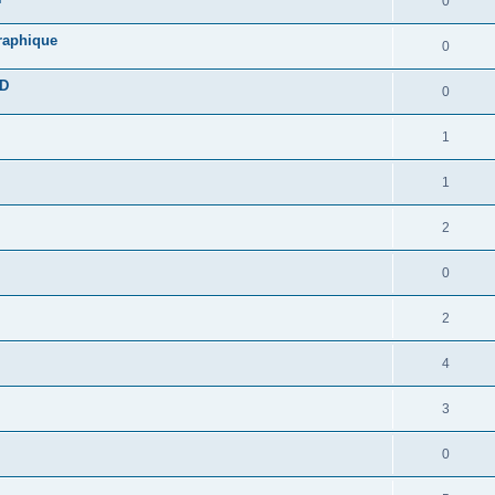
0
graphique
0
DD
0
1
1
2
0
2
4
3
0