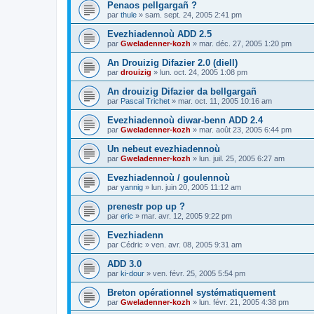
Penaos pellgargañ ?
par
thule
»
sam. sept. 24, 2005 2:41 pm
Evezhiadennoù ADD 2.5
par
Gweladenner-kozh
»
mar. déc. 27, 2005 1:20 pm
An Drouizig Difazier 2.0 (diell)
par
drouizig
»
lun. oct. 24, 2005 1:08 pm
An drouizig Difazier da bellgargañ
par
Pascal Trichet
»
mar. oct. 11, 2005 10:16 am
Evezhiadennoù diwar-benn ADD 2.4
par
Gweladenner-kozh
»
mar. août 23, 2005 6:44 pm
Un nebeut evezhiadennoù
par
Gweladenner-kozh
»
lun. juil. 25, 2005 6:27 am
Evezhiadennoù / goulennoù
par
yannig
»
lun. juin 20, 2005 11:12 am
prenestr pop up ?
par
eric
»
mar. avr. 12, 2005 9:22 pm
Evezhiadenn
par
Cédric
»
ven. avr. 08, 2005 9:31 am
ADD 3.0
par
ki-dour
»
ven. févr. 25, 2005 5:54 pm
Breton opérationnel systématiquement
par
Gweladenner-kozh
»
lun. févr. 21, 2005 4:38 pm