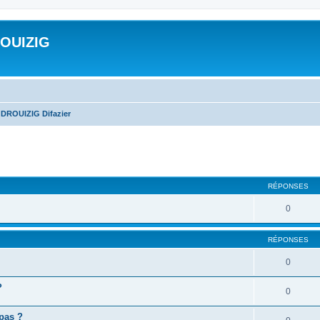
ROUIZIG
 DROUIZIG Difazier
cher
cherche avancée
RÉPONSES
0
RÉPONSES
0
?
0
 pas ?