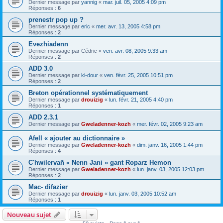
Dernier message par
yannig
«
mar. juil. 05, 2005 4:09 pm
Réponses :
6
prenestr pop up ?
Dernier message par
eric
«
mer. avr. 13, 2005 4:58 pm
Réponses :
2
Evezhiadenn
Dernier message par
Cédric
«
ven. avr. 08, 2005 9:33 am
Réponses :
2
ADD 3.0
Dernier message par
ki-dour
«
ven. févr. 25, 2005 10:51 pm
Réponses :
2
Breton opérationnel systématiquement
Dernier message par
drouizig
«
lun. févr. 21, 2005 4:40 pm
Réponses :
1
ADD 2.3.1
Dernier message par
Gweladenner-kozh
«
mer. févr. 02, 2005 9:23 am
Afell « ajouter au dictionnaire »
Dernier message par
Gweladenner-kozh
«
dim. janv. 16, 2005 1:44 pm
Réponses :
4
C'hwilervañ « Nenn Jani » gant Roparz Hemon
Dernier message par
Gweladenner-kozh
«
lun. janv. 03, 2005 12:03 pm
Réponses :
2
Mac- difazier
Dernier message par
drouizig
«
lun. janv. 03, 2005 10:52 am
Réponses :
1
Nouveau sujet