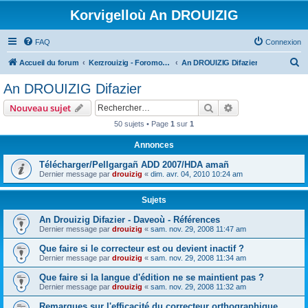
Korvigelloù An DROUIZIG
FAQ
Connexion
R
Accueil du forum
Kerzrouizig - Foromoù An Drouizig
An DROUIZIG Difazier
e
An DROUIZIG Difazier
c
Rechercher
Recherche avanc
Nouveau sujet
h
50 sujets • Page
1
sur
1
e
Annonces
r
c
Télécharger/Pellgargañ ADD 2007/HDA amañ
Dernier message par
drouizig
«
dim. avr. 04, 2010 10:24 am
h
e
Sujets
r
An Drouizig Difazier - Daveoù - Références
Dernier message par
drouizig
«
sam. nov. 29, 2008 11:47 am
Que faire si le correcteur est ou devient inactif ?
Dernier message par
drouizig
«
sam. nov. 29, 2008 11:34 am
Que faire si la langue d'édition ne se maintient pas ?
Dernier message par
drouizig
«
sam. nov. 29, 2008 11:32 am
Remarques sur l'efficacité du correcteur orthographique