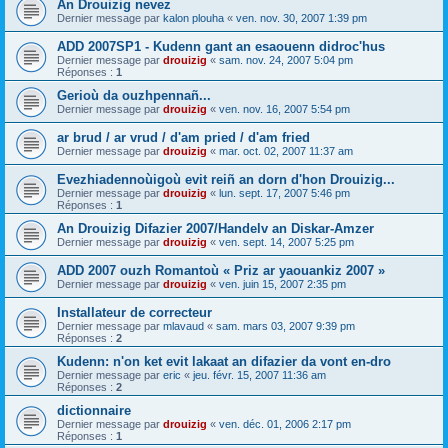
An Drouizig nevez
Dernier message par
kalon plouha
«
ven. nov. 30, 2007 1:39 pm
ADD 2007SP1 - Kudenn gant an esaouenn didroc'hus
Dernier message par
drouizig
«
sam. nov. 24, 2007 5:04 pm
Réponses :
1
Gerioù da ouzhpennañ...
Dernier message par
drouizig
«
ven. nov. 16, 2007 5:54 pm
ar brud / ar vrud / d'am pried / d'am fried
Dernier message par
drouizig
«
mar. oct. 02, 2007 11:37 am
Evezhiadennoùigoù evit reiñ an dorn d'hon Drouizig...
Dernier message par
drouizig
«
lun. sept. 17, 2007 5:46 pm
Réponses :
1
An Drouizig Difazier 2007/Handelv an Diskar-Amzer
Dernier message par
drouizig
«
ven. sept. 14, 2007 5:25 pm
ADD 2007 ouzh Romantoù « Priz ar yaouankiz 2007 »
Dernier message par
drouizig
«
ven. juin 15, 2007 2:35 pm
Installateur de correcteur
Dernier message par
mlavaud
«
sam. mars 03, 2007 9:39 pm
Réponses :
2
Kudenn: n'on ket evit lakaat an difazier da vont en-dro
Dernier message par
eric
«
jeu. févr. 15, 2007 11:36 am
Réponses :
2
dictionnaire
Dernier message par
drouizig
«
ven. déc. 01, 2006 2:17 pm
Réponses :
1