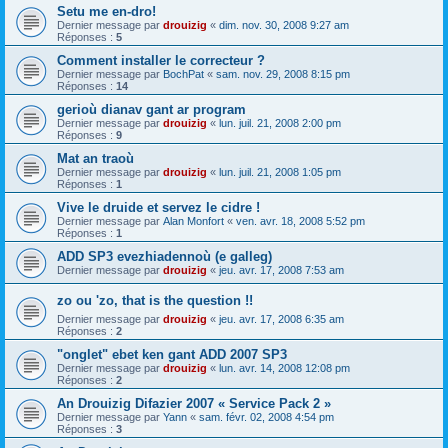
Setu me en-dro!
Dernier message par
drouizig
«
dim. nov. 30, 2008 9:27 am
Réponses :
5
Comment installer le correcteur ?
Dernier message par
BochPat
«
sam. nov. 29, 2008 8:15 pm
Réponses :
14
gerioù dianav gant ar program
Dernier message par
drouizig
«
lun. juil. 21, 2008 2:00 pm
Réponses :
9
Mat an traoù
Dernier message par
drouizig
«
lun. juil. 21, 2008 1:05 pm
Réponses :
1
Vive le druide et servez le cidre !
Dernier message par
Alan Monfort
«
ven. avr. 18, 2008 5:52 pm
Réponses :
1
ADD SP3 evezhiadennoù (e galleg)
Dernier message par
drouizig
«
jeu. avr. 17, 2008 7:53 am
zo ou 'zo, that is the question !!
Dernier message par
drouizig
«
jeu. avr. 17, 2008 6:35 am
Réponses :
2
"onglet" ebet ken gant ADD 2007 SP3
Dernier message par
drouizig
«
lun. avr. 14, 2008 12:08 pm
Réponses :
2
An Drouizig Difazier 2007 « Service Pack 2 »
Dernier message par
Yann
«
sam. févr. 02, 2008 4:54 pm
Réponses :
3