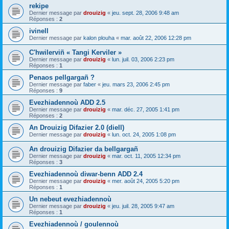
rekipe
Dernier message par
drouizig
«
jeu. sept. 28, 2006 9:48 am
Réponses :
2
ivinell
Dernier message par
kalon plouha
«
mar. août 22, 2006 12:28 pm
C'hwilerviñ « Tangi Kerviler »
Dernier message par
drouizig
«
lun. juil. 03, 2006 2:23 pm
Réponses :
1
Penaos pellgargañ ?
Dernier message par
faber
«
jeu. mars 23, 2006 2:45 pm
Réponses :
9
Evezhiadennoù ADD 2.5
Dernier message par
drouizig
«
mar. déc. 27, 2005 1:41 pm
Réponses :
2
An Drouizig Difazier 2.0 (diell)
Dernier message par
drouizig
«
lun. oct. 24, 2005 1:08 pm
An drouizig Difazier da bellgargañ
Dernier message par
drouizig
«
mar. oct. 11, 2005 12:34 pm
Réponses :
3
Evezhiadennoù diwar-benn ADD 2.4
Dernier message par
drouizig
«
mer. août 24, 2005 5:20 pm
Réponses :
1
Un nebeut evezhiadennoù
Dernier message par
drouizig
«
jeu. juil. 28, 2005 9:47 am
Réponses :
1
Evezhiadennoù / goulennoù