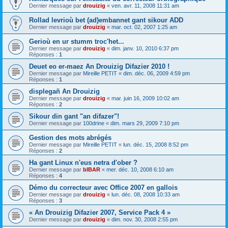
Dernier message par
drouizig
«
ven. avr. 11, 2008 11:31 am
Rollad levrioù bet (ad)embannet gant sikour ADD
Dernier message par
drouizig
«
mar. oct. 02, 2007 1:25 am
Gerioù en ur stumm troc'het...
Dernier message par
drouizig
«
dim. janv. 10, 2010 6:37 pm
Réponses :
1
Deuet eo er-maez An Drouizig Difazier 2010 !
Dernier message par
Mireille PETIT
«
dim. déc. 06, 2009 4:59 pm
Réponses :
1
displegañ An Drouizig
Dernier message par
drouizig
«
mar. juin 16, 2009 10:02 am
Réponses :
2
Sikour din gant "an difazer"!
Dernier message par
100drine
«
dim. mars 29, 2009 7:10 pm
Gestion des mots abrégés
Dernier message par
Mireille PETIT
«
lun. déc. 15, 2008 8:52 pm
Réponses :
2
Ha gant Linux n'eus netra d'ober ?
Dernier message par
bIBAR
«
mer. déc. 10, 2008 6:10 am
Réponses :
4
Démo du correcteur avec Office 2007 en gallois
Dernier message par
drouizig
«
lun. déc. 08, 2008 10:33 am
Réponses :
3
« An Drouizig Difazier 2007, Service Pack 4 »
Dernier message par
drouizig
«
dim. nov. 30, 2008 2:55 pm