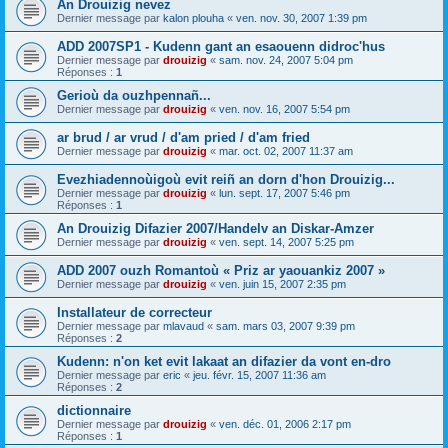
An Drouizig nevez
Dernier message par
kalon plouha
«
ven. nov. 30, 2007 1:39 pm
ADD 2007SP1 - Kudenn gant an esaouenn didroc'hus
Dernier message par
drouizig
«
sam. nov. 24, 2007 5:04 pm
Réponses :
1
Gerioù da ouzhpennañ...
Dernier message par
drouizig
«
ven. nov. 16, 2007 5:54 pm
ar brud / ar vrud / d'am pried / d'am fried
Dernier message par
drouizig
«
mar. oct. 02, 2007 11:37 am
Evezhiadennoùigoù evit reiñ an dorn d'hon Drouizig...
Dernier message par
drouizig
«
lun. sept. 17, 2007 5:46 pm
Réponses :
1
An Drouizig Difazier 2007/Handelv an Diskar-Amzer
Dernier message par
drouizig
«
ven. sept. 14, 2007 5:25 pm
ADD 2007 ouzh Romantoù « Priz ar yaouankiz 2007 »
Dernier message par
drouizig
«
ven. juin 15, 2007 2:35 pm
Installateur de correcteur
Dernier message par
mlavaud
«
sam. mars 03, 2007 9:39 pm
Réponses :
2
Kudenn: n'on ket evit lakaat an difazier da vont en-dro
Dernier message par
eric
«
jeu. févr. 15, 2007 11:36 am
Réponses :
2
dictionnaire
Dernier message par
drouizig
«
ven. déc. 01, 2006 2:17 pm
Réponses :
1