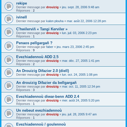
rekipe
Dernier message par
drouizig
«
jeu. sept. 28, 2006 9:48 am
Réponses :
2
ivinell
Dernier message par
kalon plouha
«
mar. août 22, 2006 12:28 pm
C'hwilerviñ « Tangi Kerviler »
Dernier message par
drouizig
«
lun. juil. 03, 2006 2:23 pm
Réponses :
1
Penaos pellgargañ ?
Dernier message par
faber
«
jeu. mars 23, 2006 2:45 pm
Réponses :
9
Evezhiadennoù ADD 2.5
Dernier message par
drouizig
«
mar. déc. 27, 2005 1:41 pm
Réponses :
2
An Drouizig Difazier 2.0 (diell)
Dernier message par
drouizig
«
lun. oct. 24, 2005 1:08 pm
An drouizig Difazier da bellgargañ
Dernier message par
drouizig
«
mar. oct. 11, 2005 12:34 pm
Réponses :
3
Evezhiadennoù diwar-benn ADD 2.4
Dernier message par
drouizig
«
mer. août 24, 2005 5:20 pm
Réponses :
1
Un nebeut evezhiadennoù
Dernier message par
drouizig
«
jeu. juil. 28, 2005 9:47 am
Réponses :
1
Evezhiadennoù / goulennoù