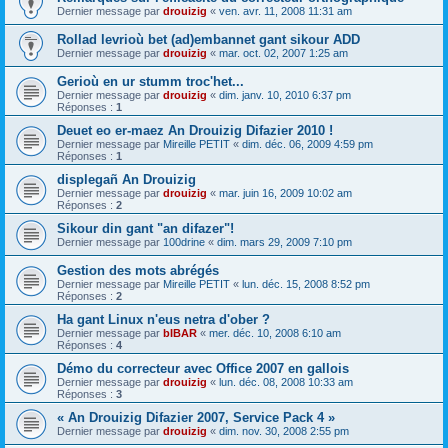
Dernier message par
drouizig
«
ven. avr. 11, 2008 11:31 am
Rollad levrioù bet (ad)embannet gant sikour ADD
Dernier message par
drouizig
«
mar. oct. 02, 2007 1:25 am
Gerioù en ur stumm troc'het...
Dernier message par
drouizig
«
dim. janv. 10, 2010 6:37 pm
Réponses :
1
Deuet eo er-maez An Drouizig Difazier 2010 !
Dernier message par
Mireille PETIT
«
dim. déc. 06, 2009 4:59 pm
Réponses :
1
displegañ An Drouizig
Dernier message par
drouizig
«
mar. juin 16, 2009 10:02 am
Réponses :
2
Sikour din gant "an difazer"!
Dernier message par
100drine
«
dim. mars 29, 2009 7:10 pm
Gestion des mots abrégés
Dernier message par
Mireille PETIT
«
lun. déc. 15, 2008 8:52 pm
Réponses :
2
Ha gant Linux n'eus netra d'ober ?
Dernier message par
bIBAR
«
mer. déc. 10, 2008 6:10 am
Réponses :
4
Démo du correcteur avec Office 2007 en gallois
Dernier message par
drouizig
«
lun. déc. 08, 2008 10:33 am
Réponses :
3
« An Drouizig Difazier 2007, Service Pack 4 »
Dernier message par
drouizig
«
dim. nov. 30, 2008 2:55 pm