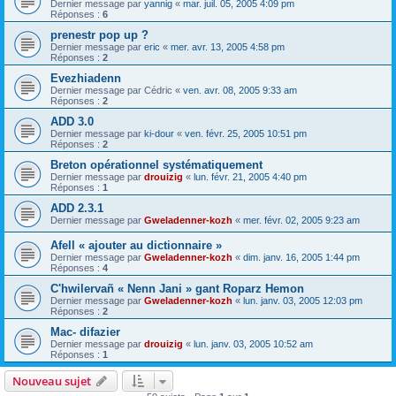
Dernier message par
yannig
«
mar. juil. 05, 2005 4:09 pm
Réponses :
6
prenestr pop up ?
Dernier message par
eric
«
mer. avr. 13, 2005 4:58 pm
Réponses :
2
Evezhiadenn
Dernier message par
Cédric
«
ven. avr. 08, 2005 9:33 am
Réponses :
2
ADD 3.0
Dernier message par
ki-dour
«
ven. févr. 25, 2005 10:51 pm
Réponses :
2
Breton opérationnel systématiquement
Dernier message par
drouizig
«
lun. févr. 21, 2005 4:40 pm
Réponses :
1
ADD 2.3.1
Dernier message par
Gweladenner-kozh
«
mer. févr. 02, 2005 9:23 am
Afell « ajouter au dictionnaire »
Dernier message par
Gweladenner-kozh
«
dim. janv. 16, 2005 1:44 pm
Réponses :
4
C'hwilervañ « Nenn Jani » gant Roparz Hemon
Dernier message par
Gweladenner-kozh
«
lun. janv. 03, 2005 12:03 pm
Réponses :
2
Mac- difazier
Dernier message par
drouizig
«
lun. janv. 03, 2005 10:52 am
Réponses :
1
Nouveau sujet