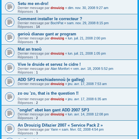
Setu me en-dro!
Dernier message par
drouizig
«
dim. nov. 30, 2008 9:27 am
Réponses :
5
Comment installer le correcteur ?
Dernier message par
BochPat
«
sam. nov. 29, 2008 8:15 pm
Réponses :
14
gerioù dianav gant ar program
Dernier message par
drouizig
«
lun. juil. 21, 2008 2:00 pm
Réponses :
9
Mat an traoù
Dernier message par
drouizig
«
lun. juil. 21, 2008 1:05 pm
Réponses :
1
Vive le druide et servez le cidre !
Dernier message par
Alan Monfort
«
ven. avr. 18, 2008 5:52 pm
Réponses :
1
ADD SP3 evezhiadennoù (e galleg)
Dernier message par
drouizig
«
jeu. avr. 17, 2008 7:53 am
zo ou 'zo, that is the question !!
Dernier message par
drouizig
«
jeu. avr. 17, 2008 6:35 am
Réponses :
2
"onglet" ebet ken gant ADD 2007 SP3
Dernier message par
drouizig
«
lun. avr. 14, 2008 12:08 pm
Réponses :
2
An Drouizig Difazier 2007 « Service Pack 2 »
Dernier message par
Yann
«
sam. févr. 02, 2008 4:54 pm
Réponses :
3