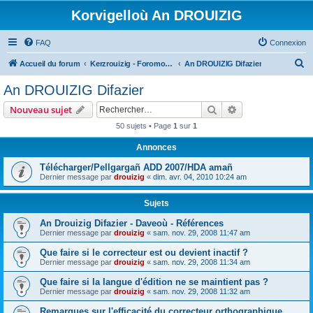
Korvigelloù An DROUIZIG
FAQ
Connexion
R
Accueil du forum
Kerzrouizig - Foromoù An Drouizig
An DROUIZIG Difazier
e
An DROUIZIG Difazier
c
Rechercher
Recherche avanc
Nouveau sujet
h
50 sujets • Page
1
sur
1
e
Annonces
r
c
Télécharger/Pellgargañ ADD 2007/HDA amañ
Dernier message par
drouizig
«
dim. avr. 04, 2010 10:24 am
h
e
Sujets
r
An Drouizig Difazier - Daveoù - Références
Dernier message par
drouizig
«
sam. nov. 29, 2008 11:47 am
Que faire si le correcteur est ou devient inactif ?
Dernier message par
drouizig
«
sam. nov. 29, 2008 11:34 am
Que faire si la langue d'édition ne se maintient pas ?
Dernier message par
drouizig
«
sam. nov. 29, 2008 11:32 am
Remarques sur l'efficacité du correcteur orthographique