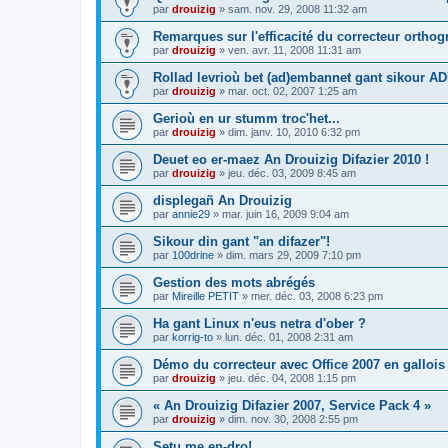
par
drouizig
»
sam. nov. 29, 2008 11:32 am
Remarques sur l'efficacité du correcteur ortho
par
drouizig
»
ven. avr. 11, 2008 11:31 am
Rollad levrioù bet (ad)embannet gant sikour A
par
drouizig
»
mar. oct. 02, 2007 1:25 am
Gerioù en ur stumm troc'het...
par
drouizig
»
dim. janv. 10, 2010 6:32 pm
Deuet eo er-maez An Drouizig Difazier 2010 !
par
drouizig
»
jeu. déc. 03, 2009 8:45 am
displegañ An Drouizig
par
annie29
»
mar. juin 16, 2009 9:04 am
Sikour din gant "an difazer"!
par
100drine
»
dim. mars 29, 2009 7:10 pm
Gestion des mots abrégés
par
Mireille PETIT
»
mer. déc. 03, 2008 6:23 pm
Ha gant Linux n'eus netra d'ober ?
par
korrig-to
»
lun. déc. 01, 2008 2:31 am
Démo du correcteur avec Office 2007 en gallois
par
drouizig
»
jeu. déc. 04, 2008 1:15 pm
« An Drouizig Difazier 2007, Service Pack 4 »
par
drouizig
»
dim. nov. 30, 2008 2:55 pm
Setu me en-dro!