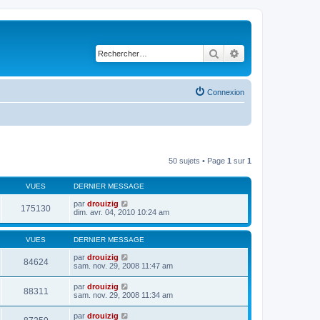
Rechercher
Recherche avancé
Connexion
50 sujets • Page
1
sur
1
VUES
DERNIER MESSAGE
par
drouizig
175130
dim. avr. 04, 2010 10:24 am
VUES
DERNIER MESSAGE
par
drouizig
84624
sam. nov. 29, 2008 11:47 am
par
drouizig
88311
sam. nov. 29, 2008 11:34 am
par
drouizig