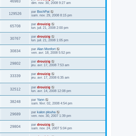
46983
dim. nov. 30, 2008 9:27 am
par
BochPat
129526
sam. nov. 29, 2008 8:15 pm
par
drouizig
65708
lun. juil. 21, 2008 2:00 pm
par
drouizig
30767
lun. juil. 21, 2008 1:05 pm
par
Alan Monfort
30834
ven. avr. 18, 2008 5:52 pm
par
drouizig
29802
jeu. avr. 17, 2008 7:53 am
par
drouizig
33339
jeu. avr. 17, 2008 6:35 am
par
drouizig
32512
lun. avr. 14, 2008 12:08 pm
par
Yann
38248
sam. févr. 02, 2008 4:54 pm
par
kalon plouha
29689
ven. nov. 30, 2007 1:39 pm
par
drouizig
29804
sam. nov. 24, 2007 5:04 pm