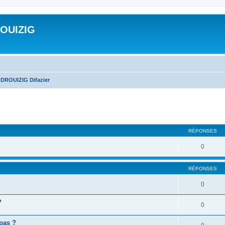
ROUIZIG
 DROUIZIG Difazier
cher
cherche avancée
RÉPONSES
0
RÉPONSES
0
?
0
 pas ?