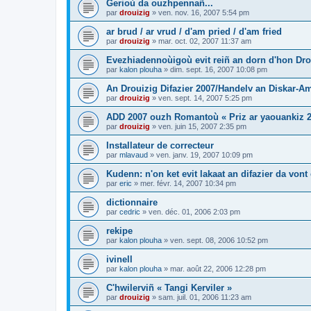
Gerioù da ouzhpennañ...
par
drouizig
»
ven. nov. 16, 2007 5:54 pm
ar brud / ar vrud / d'am pried / d'am fried
par
drouizig
»
mar. oct. 02, 2007 11:37 am
Evezhiadennoùigoù evit reiñ an dorn d'hon Drou
par
kalon plouha
»
dim. sept. 16, 2007 10:08 pm
An Drouizig Difazier 2007/Handelv an Diskar-A
par
drouizig
»
ven. sept. 14, 2007 5:25 pm
ADD 2007 ouzh Romantoù « Priz ar yaouankiz 2
par
drouizig
»
ven. juin 15, 2007 2:35 pm
Installateur de correcteur
par
mlavaud
»
ven. janv. 19, 2007 10:09 pm
Kudenn: n'on ket evit lakaat an difazier da vont
par
eric
»
mer. févr. 14, 2007 10:34 pm
dictionnaire
par
cedric
»
ven. déc. 01, 2006 2:03 pm
rekipe
par
kalon plouha
»
ven. sept. 08, 2006 10:52 pm
ivinell
par
kalon plouha
»
mar. août 22, 2006 12:28 pm
C'hwilerviñ « Tangi Kerviler »
par
drouizig
»
sam. juil. 01, 2006 11:23 am