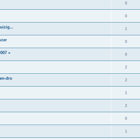
0
0
izig...
1
mzer
0
007 »
0
2
 en-dro
2
1
2
0
1