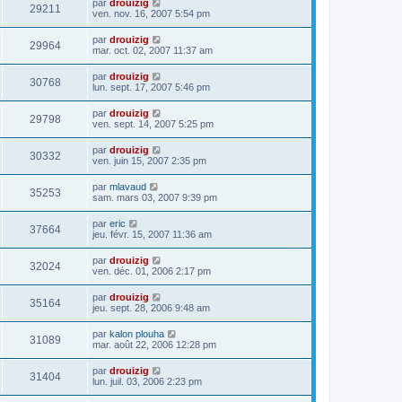
par
drouizig
29211
ven. nov. 16, 2007 5:54 pm
par
drouizig
29964
mar. oct. 02, 2007 11:37 am
par
drouizig
30768
lun. sept. 17, 2007 5:46 pm
par
drouizig
29798
ven. sept. 14, 2007 5:25 pm
par
drouizig
30332
ven. juin 15, 2007 2:35 pm
par
mlavaud
35253
sam. mars 03, 2007 9:39 pm
par
eric
37664
jeu. févr. 15, 2007 11:36 am
par
drouizig
32024
ven. déc. 01, 2006 2:17 pm
par
drouizig
35164
jeu. sept. 28, 2006 9:48 am
par
kalon plouha
31089
mar. août 22, 2006 12:28 pm
par
drouizig
31404
lun. juil. 03, 2006 2:23 pm