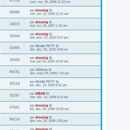
87259
sam. nov. 29, 2008 11:32 am
par
drouizig
30989
ven. avr. 11, 2008 11:31 am
par
drouizig
30973
mar. oct. 02, 2007 1:25 am
par
drouizig
32044
dim. janv. 10, 2010 6:37 pm
par
Mireille PETIT
32865
dim. déc. 06, 2009 4:59 pm
par
drouizig
35693
mar. juin 16, 2009 10:02 am
par
100drine
84141
dim. mars 29, 2009 7:10 pm
par
Mireille PETIT
40218
lun. déc. 15, 2008 8:52 pm
par
bIBAR
55287
mer. déc. 10, 2008 6:10 am
par
drouizig
47661
lun. déc. 08, 2008 10:33 am
par
drouizig
89214
dim. nov. 30, 2008 2:55 pm
par
drouizig