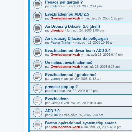
Penaos pellgargañ ?
par
thule
»
sam. sept. 24, 2005 2:41 pm
Evezhiadennoù ADD 2.5
par
Gweladenner-kozh
»
mar. déc. 27, 2005 1:20 pm
An Drouizig Difazier 2.0 (diell)
par
drouizig
»
lun. oct. 24, 2005 1:08 pm
An drouizig Difazier da bellgargañ
par
Pascal Trichet
»
mar. oct. 11, 2005 10:16 am
Evezhiadennoù diwar-benn ADD 2.4
par
Gweladenner-kozh
»
mar. août 23, 2005 6:44 pm
Un nebeut evezhiadennoù
par
Gweladenner-kozh
»
lun. juil. 25, 2005 6:27 am
Evezhiadennoù / goulennoù
par
yannig
»
lun. juin 20, 2005 11:12 am
prenestr pop up ?
par
eric
»
mar. avr. 12, 2005 9:22 pm
Evezhiadenn
par
Cédric
»
ven. avr. 08, 2005 9:31 am
ADD 3.0
par
ki-dour
»
ven. févr. 25, 2005 5:54 pm
Breton opérationnel systématiquement
par
Gweladenner-kozh
»
lun. févr. 21, 2005 4:38 pm