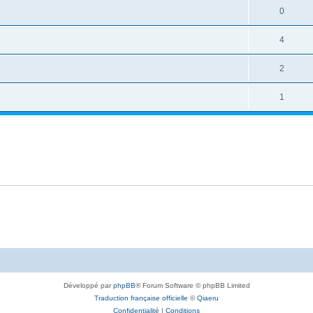
0
4
2
1
Développé par
phpBB
® Forum Software © phpBB Limited
Traduction française officielle
©
Qiaeru
Confidentialité
|
Conditions