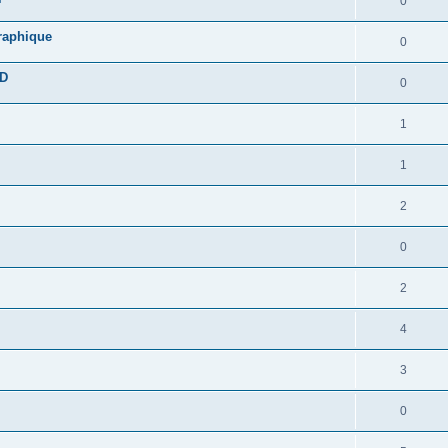
0
graphique
0
DD
0
1
1
2
0
2
4
3
0