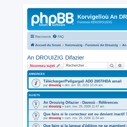
Korvigelloù An D
Foromoù KERZROUIZIG
Raccourcis
FAQ
Accueil du forum
Kerzrouizig - Foromoù An Drouizig
An
An DROUIZIG Difazier
Recher
Re
Nouveau sujet
ANNONCES
Télécharger/Pellgargañ ADD 2007/HDA amañ
par
drouizig
»
dim. avr. 04, 2010 10:24 am
SUJETS
An Drouizig Difazier - Daveoù - Références
par
drouizig
»
sam. nov. 29, 2008 11:47 am
Que faire si le correcteur est ou devient inactif 
par
drouizig
»
sam. nov. 29, 2008 11:34 am
Que faire si la langue d'édition ne se maintient