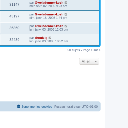
par
Gweladenner-kozh
31147
mer. févr. 02, 2005 9:23 am
par
Gweladenner-kozh
43197
dim. janv. 16, 2005 1:44 pm
par
Gweladenner-kozh
36860
lun. janv. 03, 2005 12:03 pm
par
drouizig
32439
lun. janv. 03, 2005 10:52 am
50 sujets • Page
1
sur
1
Aller
Supprimer les cookies
Fuseau horaire sur
UTC+01:00