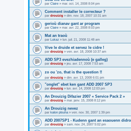
par
Claire
»
mar. oct. 14, 2008 8:04 pm
Comment installer le correcteur ?
par
drouizig
»
dim. nov. 18, 2007 10:31 am
gerioù dianav gant ar program
par
Claire
»
mar. avr. 22, 2008 8:03 pm
Mat an traoù
par
Lukaz
»
lun. juil. 21, 2008 11:48 am
Vive le druide et servez le cidre !
par
drouizig
»
ven. avr. 18, 2008 10:37 am
ADD SP3 evezhiadennoù (e galleg)
par
drouizig
»
jeu. avr. 17, 2008 7:53 am
zo ou 'zo, that is the question !!
par
drouizig
»
dim. avr. 13, 2008 6:01 pm
"onglet" ebet ken gant ADD 2007 SP3
par
drouizig
»
lun. avr. 14, 2008 12:03 pm
An Drouizig Difazier 2007 « Service Pack 2 »
par
drouizig
»
mar. janv. 15, 2008 8:12 pm
An Drouizig nevez
par
kalon plouha
»
ven. nov. 30, 2007 1:39 pm
ADD 2007SP1 - Kudenn gant an esaouenn didro
par
drouizig
»
sam. nov. 24, 2007 5:02 pm