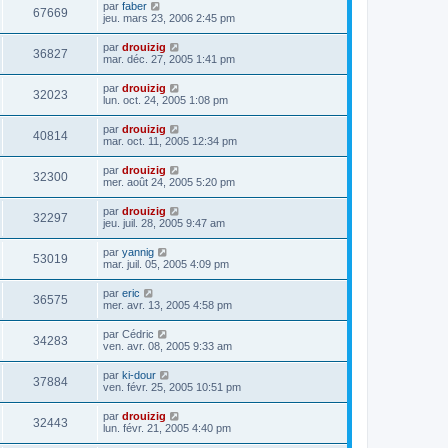
par
faber
67669
jeu. mars 23, 2006 2:45 pm
par
drouizig
36827
mar. déc. 27, 2005 1:41 pm
par
drouizig
32023
lun. oct. 24, 2005 1:08 pm
par
drouizig
40814
mar. oct. 11, 2005 12:34 pm
par
drouizig
32300
mer. août 24, 2005 5:20 pm
par
drouizig
32297
jeu. juil. 28, 2005 9:47 am
par
yannig
53019
mar. juil. 05, 2005 4:09 pm
par
eric
36575
mer. avr. 13, 2005 4:58 pm
par
Cédric
34283
ven. avr. 08, 2005 9:33 am
par
ki-dour
37884
ven. févr. 25, 2005 10:51 pm
par
drouizig
32443
lun. févr. 21, 2005 4:40 pm