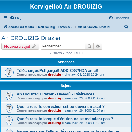
Korvigelloù An DROUIZIG
FAQ
Connexion
R
Accueil du forum
Kerzrouizig - Foromoù An Drouizig
An DROUIZIG Difazier
e
An DROUIZIG Difazier
c
Rechercher
Recherche avanc
Nouveau sujet
h
50 sujets • Page
1
sur
1
e
Annonces
r
c
Télécharger/Pellgargañ ADD 2007/HDA amañ
Dernier message par
drouizig
«
dim. avr. 04, 2010 10:24 am
h
e
Sujets
r
An Drouizig Difazier - Daveoù - Références
Dernier message par
drouizig
«
sam. nov. 29, 2008 11:47 am
Que faire si le correcteur est ou devient inactif ?
Dernier message par
drouizig
«
sam. nov. 29, 2008 11:34 am
Que faire si la langue d'édition ne se maintient pas ?
Dernier message par
drouizig
«
sam. nov. 29, 2008 11:32 am
Remarques sur l'efficacité du correcteur orthographique