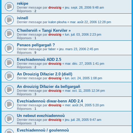
rekipe
Dernier message par
drouizig
«
jeu. sept. 28, 2006 9:48 am
Réponses :
2
ivinell
Dernier message par
kalon plouha
«
mar. août 22, 2006 12:28 pm
C'hwilerviñ « Tangi Kerviler »
Dernier message par
drouizig
«
lun. juil. 03, 2006 2:23 pm
Réponses :
1
Penaos pellgargañ ?
Dernier message par
faber
«
jeu. mars 23, 2006 2:45 pm
Réponses :
9
Evezhiadennoù ADD 2.5
Dernier message par
drouizig
«
mar. déc. 27, 2005 1:41 pm
Réponses :
2
An Drouizig Difazier 2.0 (diell)
Dernier message par
drouizig
«
lun. oct. 24, 2005 1:08 pm
An drouizig Difazier da bellgargañ
Dernier message par
drouizig
«
mar. oct. 11, 2005 12:34 pm
Réponses :
3
Evezhiadennoù diwar-benn ADD 2.4
Dernier message par
drouizig
«
mer. août 24, 2005 5:20 pm
Réponses :
1
Un nebeut evezhiadennoù
Dernier message par
drouizig
«
jeu. juil. 28, 2005 9:47 am
Réponses :
1
Evezhiadennoù / goulennoù