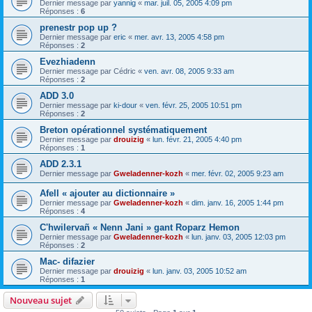
Dernier message par
yannig
«
mar. juil. 05, 2005 4:09 pm
Réponses :
6
prenestr pop up ?
Dernier message par
eric
«
mer. avr. 13, 2005 4:58 pm
Réponses :
2
Evezhiadenn
Dernier message par
Cédric
«
ven. avr. 08, 2005 9:33 am
Réponses :
2
ADD 3.0
Dernier message par
ki-dour
«
ven. févr. 25, 2005 10:51 pm
Réponses :
2
Breton opérationnel systématiquement
Dernier message par
drouizig
«
lun. févr. 21, 2005 4:40 pm
Réponses :
1
ADD 2.3.1
Dernier message par
Gweladenner-kozh
«
mer. févr. 02, 2005 9:23 am
Afell « ajouter au dictionnaire »
Dernier message par
Gweladenner-kozh
«
dim. janv. 16, 2005 1:44 pm
Réponses :
4
C'hwilervañ « Nenn Jani » gant Roparz Hemon
Dernier message par
Gweladenner-kozh
«
lun. janv. 03, 2005 12:03 pm
Réponses :
2
Mac- difazier
Dernier message par
drouizig
«
lun. janv. 03, 2005 10:52 am
Réponses :
1
Nouveau sujet