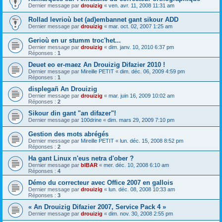
Dernier message par
drouizig
«
ven. avr. 11, 2008 11:31 am
Rollad levrioù bet (ad)embannet gant sikour ADD
Dernier message par
drouizig
«
mar. oct. 02, 2007 1:25 am
Gerioù en ur stumm troc'het...
Dernier message par
drouizig
«
dim. janv. 10, 2010 6:37 pm
Réponses :
1
Deuet eo er-maez An Drouizig Difazier 2010 !
Dernier message par
Mireille PETIT
«
dim. déc. 06, 2009 4:59 pm
Réponses :
1
displegañ An Drouizig
Dernier message par
drouizig
«
mar. juin 16, 2009 10:02 am
Réponses :
2
Sikour din gant "an difazer"!
Dernier message par
100drine
«
dim. mars 29, 2009 7:10 pm
Gestion des mots abrégés
Dernier message par
Mireille PETIT
«
lun. déc. 15, 2008 8:52 pm
Réponses :
2
Ha gant Linux n'eus netra d'ober ?
Dernier message par
bIBAR
«
mer. déc. 10, 2008 6:10 am
Réponses :
4
Démo du correcteur avec Office 2007 en gallois
Dernier message par
drouizig
«
lun. déc. 08, 2008 10:33 am
Réponses :
3
« An Drouizig Difazier 2007, Service Pack 4 »
Dernier message par
drouizig
«
dim. nov. 30, 2008 2:55 pm