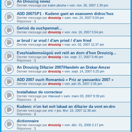
An Drouizig nevez
Dernier message par
kalon plouha
«
ven. nov. 30, 2007 1:39 pm
ADD 2007SP1 - Kudenn gant an esaouenn didroc'hus
Dernier message par
drouizig
«
sam. nov. 24, 2007 5:04 pm
Réponses :
1
Gerioù da ouzhpennañ...
Dernier message par
drouizig
«
ven. nov. 16, 2007 5:54 pm
ar brud / ar vrud / d'am pried / d'am fried
Dernier message par
drouizig
«
mar. oct. 02, 2007 11:37 am
Evezhiadennoùigoù evit reiñ an dorn d'hon Drouizig...
Dernier message par
drouizig
«
lun. sept. 17, 2007 5:46 pm
Réponses :
1
An Drouizig Difazier 2007/Handelv an Diskar-Amzer
Dernier message par
drouizig
«
ven. sept. 14, 2007 5:25 pm
ADD 2007 ouzh Romantoù « Priz ar yaouankiz 2007 »
Dernier message par
drouizig
«
ven. juin 15, 2007 2:35 pm
Installateur de correcteur
Dernier message par
mlavaud
«
sam. mars 03, 2007 9:39 pm
Réponses :
2
Kudenn: n'on ket evit lakaat an difazier da vont en-dro
Dernier message par
eric
«
jeu. févr. 15, 2007 11:36 am
Réponses :
2
dictionnaire
Dernier message par
drouizig
«
ven. déc. 01, 2006 2:17 pm
Réponses :
1