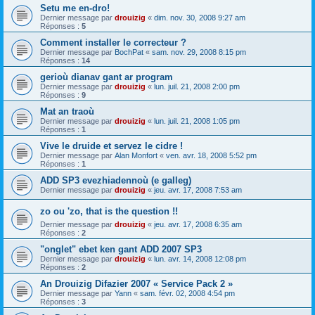
Setu me en-dro!
Dernier message par
drouizig
«
dim. nov. 30, 2008 9:27 am
Réponses :
5
Comment installer le correcteur ?
Dernier message par
BochPat
«
sam. nov. 29, 2008 8:15 pm
Réponses :
14
gerioù dianav gant ar program
Dernier message par
drouizig
«
lun. juil. 21, 2008 2:00 pm
Réponses :
9
Mat an traoù
Dernier message par
drouizig
«
lun. juil. 21, 2008 1:05 pm
Réponses :
1
Vive le druide et servez le cidre !
Dernier message par
Alan Monfort
«
ven. avr. 18, 2008 5:52 pm
Réponses :
1
ADD SP3 evezhiadennoù (e galleg)
Dernier message par
drouizig
«
jeu. avr. 17, 2008 7:53 am
zo ou 'zo, that is the question !!
Dernier message par
drouizig
«
jeu. avr. 17, 2008 6:35 am
Réponses :
2
"onglet" ebet ken gant ADD 2007 SP3
Dernier message par
drouizig
«
lun. avr. 14, 2008 12:08 pm
Réponses :
2
An Drouizig Difazier 2007 « Service Pack 2 »
Dernier message par
Yann
«
sam. févr. 02, 2008 4:54 pm
Réponses :
3