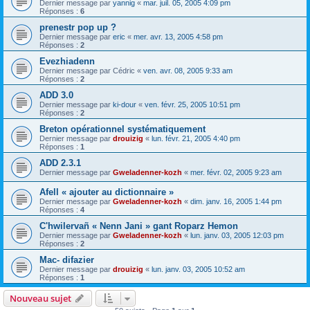
Dernier message par
yannig
«
mar. juil. 05, 2005 4:09 pm
Réponses :
6
prenestr pop up ?
Dernier message par
eric
«
mer. avr. 13, 2005 4:58 pm
Réponses :
2
Evezhiadenn
Dernier message par
Cédric
«
ven. avr. 08, 2005 9:33 am
Réponses :
2
ADD 3.0
Dernier message par
ki-dour
«
ven. févr. 25, 2005 10:51 pm
Réponses :
2
Breton opérationnel systématiquement
Dernier message par
drouizig
«
lun. févr. 21, 2005 4:40 pm
Réponses :
1
ADD 2.3.1
Dernier message par
Gweladenner-kozh
«
mer. févr. 02, 2005 9:23 am
Afell « ajouter au dictionnaire »
Dernier message par
Gweladenner-kozh
«
dim. janv. 16, 2005 1:44 pm
Réponses :
4
C'hwilervañ « Nenn Jani » gant Roparz Hemon
Dernier message par
Gweladenner-kozh
«
lun. janv. 03, 2005 12:03 pm
Réponses :
2
Mac- difazier
Dernier message par
drouizig
«
lun. janv. 03, 2005 10:52 am
Réponses :
1
Nouveau sujet