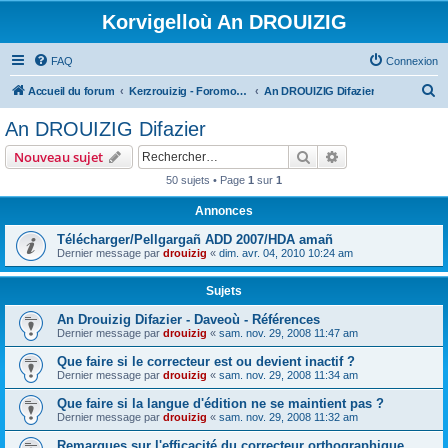
Korvigelloù An DROUIZIG
FAQ
Connexion
R
Accueil du forum
Kerzrouizig - Foromoù An Drouizig
An DROUIZIG Difazier
e
An DROUIZIG Difazier
c
Rechercher
Recherche avanc
Nouveau sujet
h
50 sujets • Page
1
sur
1
e
Annonces
r
c
Télécharger/Pellgargañ ADD 2007/HDA amañ
Dernier message par
drouizig
«
dim. avr. 04, 2010 10:24 am
h
e
Sujets
r
An Drouizig Difazier - Daveoù - Références
Dernier message par
drouizig
«
sam. nov. 29, 2008 11:47 am
Que faire si le correcteur est ou devient inactif ?
Dernier message par
drouizig
«
sam. nov. 29, 2008 11:34 am
Que faire si la langue d'édition ne se maintient pas ?
Dernier message par
drouizig
«
sam. nov. 29, 2008 11:32 am
Remarques sur l'efficacité du correcteur orthographique