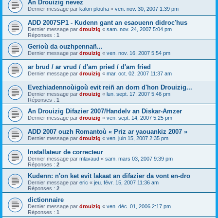
An Drouizig nevez
Dernier message par
kalon plouha
«
ven. nov. 30, 2007 1:39 pm
ADD 2007SP1 - Kudenn gant an esaouenn didroc'hus
Dernier message par
drouizig
«
sam. nov. 24, 2007 5:04 pm
Réponses :
1
Gerioù da ouzhpennañ...
Dernier message par
drouizig
«
ven. nov. 16, 2007 5:54 pm
ar brud / ar vrud / d'am pried / d'am fried
Dernier message par
drouizig
«
mar. oct. 02, 2007 11:37 am
Evezhiadennoùigoù evit reiñ an dorn d'hon Drouizig...
Dernier message par
drouizig
«
lun. sept. 17, 2007 5:46 pm
Réponses :
1
An Drouizig Difazier 2007/Handelv an Diskar-Amzer
Dernier message par
drouizig
«
ven. sept. 14, 2007 5:25 pm
ADD 2007 ouzh Romantoù « Priz ar yaouankiz 2007 »
Dernier message par
drouizig
«
ven. juin 15, 2007 2:35 pm
Installateur de correcteur
Dernier message par
mlavaud
«
sam. mars 03, 2007 9:39 pm
Réponses :
2
Kudenn: n'on ket evit lakaat an difazier da vont en-dro
Dernier message par
eric
«
jeu. févr. 15, 2007 11:36 am
Réponses :
2
dictionnaire
Dernier message par
drouizig
«
ven. déc. 01, 2006 2:17 pm
Réponses :
1