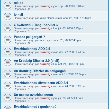
rekipe
Dernier message par
drouizig
«
jeu. sept. 28, 2006 9:48 am
Réponses :
2
ivinell
Dernier message par
kalon plouha
«
mar. août 22, 2006 12:28 pm
C'hwilerviñ « Tangi Kerviler »
Dernier message par
drouizig
«
lun. juil. 03, 2006 2:23 pm
Réponses :
1
Penaos pellgargañ ?
Dernier message par
faber
«
jeu. mars 23, 2006 2:45 pm
Réponses :
9
Evezhiadennoù ADD 2.5
Dernier message par
drouizig
«
mar. déc. 27, 2005 1:41 pm
Réponses :
2
An Drouizig Difazier 2.0 (diell)
Dernier message par
drouizig
«
lun. oct. 24, 2005 1:08 pm
An drouizig Difazier da bellgargañ
Dernier message par
drouizig
«
mar. oct. 11, 2005 12:34 pm
Réponses :
3
Evezhiadennoù diwar-benn ADD 2.4
Dernier message par
drouizig
«
mer. août 24, 2005 5:20 pm
Réponses :
1
Un nebeut evezhiadennoù
Dernier message par
drouizig
«
jeu. juil. 28, 2005 9:47 am
Réponses :
1
Evezhiadennoù / goulennoù