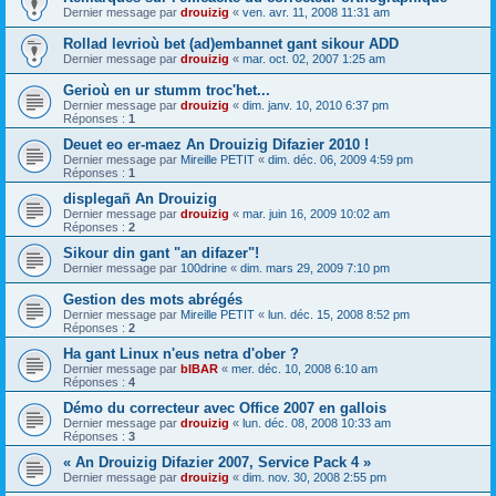
Dernier message par
drouizig
«
ven. avr. 11, 2008 11:31 am
Rollad levrioù bet (ad)embannet gant sikour ADD
Dernier message par
drouizig
«
mar. oct. 02, 2007 1:25 am
Gerioù en ur stumm troc'het...
Dernier message par
drouizig
«
dim. janv. 10, 2010 6:37 pm
Réponses :
1
Deuet eo er-maez An Drouizig Difazier 2010 !
Dernier message par
Mireille PETIT
«
dim. déc. 06, 2009 4:59 pm
Réponses :
1
displegañ An Drouizig
Dernier message par
drouizig
«
mar. juin 16, 2009 10:02 am
Réponses :
2
Sikour din gant "an difazer"!
Dernier message par
100drine
«
dim. mars 29, 2009 7:10 pm
Gestion des mots abrégés
Dernier message par
Mireille PETIT
«
lun. déc. 15, 2008 8:52 pm
Réponses :
2
Ha gant Linux n'eus netra d'ober ?
Dernier message par
bIBAR
«
mer. déc. 10, 2008 6:10 am
Réponses :
4
Démo du correcteur avec Office 2007 en gallois
Dernier message par
drouizig
«
lun. déc. 08, 2008 10:33 am
Réponses :
3
« An Drouizig Difazier 2007, Service Pack 4 »
Dernier message par
drouizig
«
dim. nov. 30, 2008 2:55 pm