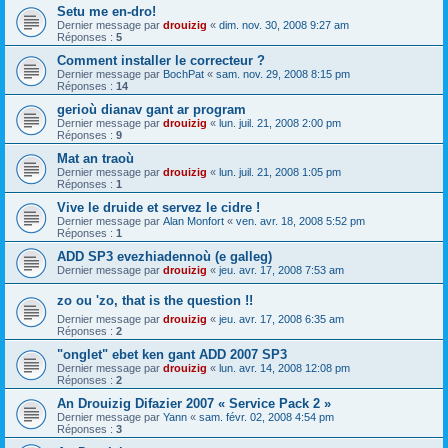
Setu me en-dro!
Dernier message par
drouizig
«
dim. nov. 30, 2008 9:27 am
Réponses :
5
Comment installer le correcteur ?
Dernier message par
BochPat
«
sam. nov. 29, 2008 8:15 pm
Réponses :
14
gerioù dianav gant ar program
Dernier message par
drouizig
«
lun. juil. 21, 2008 2:00 pm
Réponses :
9
Mat an traoù
Dernier message par
drouizig
«
lun. juil. 21, 2008 1:05 pm
Réponses :
1
Vive le druide et servez le cidre !
Dernier message par
Alan Monfort
«
ven. avr. 18, 2008 5:52 pm
Réponses :
1
ADD SP3 evezhiadennoù (e galleg)
Dernier message par
drouizig
«
jeu. avr. 17, 2008 7:53 am
zo ou 'zo, that is the question !!
Dernier message par
drouizig
«
jeu. avr. 17, 2008 6:35 am
Réponses :
2
"onglet" ebet ken gant ADD 2007 SP3
Dernier message par
drouizig
«
lun. avr. 14, 2008 12:08 pm
Réponses :
2
An Drouizig Difazier 2007 « Service Pack 2 »
Dernier message par
Yann
«
sam. févr. 02, 2008 4:54 pm
Réponses :
3