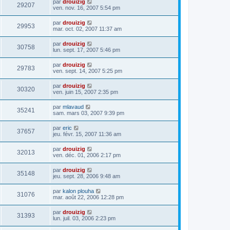
par
drouizig
29207
ven. nov. 16, 2007 5:54 pm
par
drouizig
29953
mar. oct. 02, 2007 11:37 am
par
drouizig
30758
lun. sept. 17, 2007 5:46 pm
par
drouizig
29783
ven. sept. 14, 2007 5:25 pm
par
drouizig
30320
ven. juin 15, 2007 2:35 pm
par
mlavaud
35241
sam. mars 03, 2007 9:39 pm
par
eric
37657
jeu. févr. 15, 2007 11:36 am
par
drouizig
32013
ven. déc. 01, 2006 2:17 pm
par
drouizig
35148
jeu. sept. 28, 2006 9:48 am
par
kalon plouha
31076
mar. août 22, 2006 12:28 pm
par
drouizig
31393
lun. juil. 03, 2006 2:23 pm