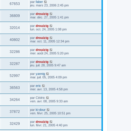
par
faber
67653
jeu. mars 23, 2006 2:45 pm
par
drouizig
36809
mar. déc. 27, 2005 1:41 pm
par
drouizig
32014
lun. oct. 24, 2005 1:08 pm
par
drouizig
40802
mar. oct. 11, 2005 12:34 pm
par
drouizig
32286
mer. août 24, 2005 5:20 pm
par
drouizig
32287
jeu. juil. 28, 2005 9:47 am
par
yannig
52997
mar. juil. 05, 2005 4:09 pm
par
eric
36563
mer. avr. 13, 2005 4:58 pm
par
Cédric
34264
ven. avr. 08, 2005 9:33 am
par
ki-dour
37872
ven. févr. 25, 2005 10:51 pm
par
drouizig
32429
lun. févr. 21, 2005 4:40 pm