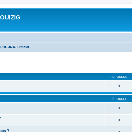
ROUIZIG
 DROUIZIG Difazier
cher
cherche avancée
RÉPONSES
0
RÉPONSES
0
?
0
 pas ?