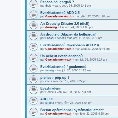
Penaos pellgargañ ?
par
thule
»
sam. sept. 24, 2005 2:41 pm
Evezhiadennoù ADD 2.5
par
Gweladenner-kozh
»
mar. déc. 27, 2005 1:20 pm
An Drouizig Difazier 2.0 (diell)
par
drouizig
»
lun. oct. 24, 2005 1:08 pm
An drouizig Difazier da bellgargañ
par
Pascal Trichet
»
mar. oct. 11, 2005 10:16 am
Evezhiadennoù diwar-benn ADD 2.4
par
Gweladenner-kozh
»
mar. août 23, 2005 6:44 pm
Un nebeut evezhiadennoù
par
Gweladenner-kozh
»
lun. juil. 25, 2005 6:27 am
Evezhiadennoù / goulennoù
par
yannig
»
lun. juin 20, 2005 11:12 am
prenestr pop up ?
par
eric
»
mar. avr. 12, 2005 9:22 pm
Evezhiadenn
par
Cédric
»
ven. avr. 08, 2005 9:31 am
ADD 3.0
par
ki-dour
»
ven. févr. 25, 2005 5:54 pm
Breton opérationnel systématiquement
par
Gweladenner-kozh
»
lun. févr. 21, 2005 4:38 pm