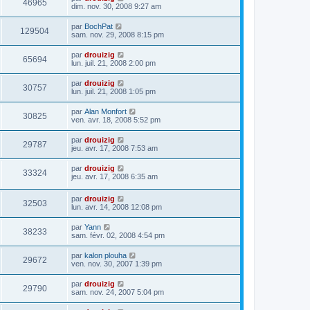
46965
dim. nov. 30, 2008 9:27 am
par
BochPat
129504
sam. nov. 29, 2008 8:15 pm
par
drouizig
65694
lun. juil. 21, 2008 2:00 pm
par
drouizig
30757
lun. juil. 21, 2008 1:05 pm
par
Alan Monfort
30825
ven. avr. 18, 2008 5:52 pm
par
drouizig
29787
jeu. avr. 17, 2008 7:53 am
par
drouizig
33324
jeu. avr. 17, 2008 6:35 am
par
drouizig
32503
lun. avr. 14, 2008 12:08 pm
par
Yann
38233
sam. févr. 02, 2008 4:54 pm
par
kalon plouha
29672
ven. nov. 30, 2007 1:39 pm
par
drouizig
29790
sam. nov. 24, 2007 5:04 pm