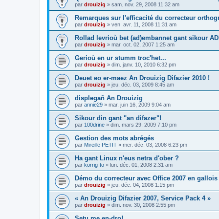
par
drouizig
»
sam. nov. 29, 2008 11:32 am
Remarques sur l'efficacité du correcteur ortho
par
drouizig
»
ven. avr. 11, 2008 11:31 am
Rollad levrioù bet (ad)embannet gant sikour A
par
drouizig
»
mar. oct. 02, 2007 1:25 am
Gerioù en ur stumm troc'het...
par
drouizig
»
dim. janv. 10, 2010 6:32 pm
Deuet eo er-maez An Drouizig Difazier 2010 !
par
drouizig
»
jeu. déc. 03, 2009 8:45 am
displegañ An Drouizig
par
annie29
»
mar. juin 16, 2009 9:04 am
Sikour din gant "an difazer"!
par
100drine
»
dim. mars 29, 2009 7:10 pm
Gestion des mots abrégés
par
Mireille PETIT
»
mer. déc. 03, 2008 6:23 pm
Ha gant Linux n'eus netra d'ober ?
par
korrig-to
»
lun. déc. 01, 2008 2:31 am
Démo du correcteur avec Office 2007 en gallois
par
drouizig
»
jeu. déc. 04, 2008 1:15 pm
« An Drouizig Difazier 2007, Service Pack 4 »
par
drouizig
»
dim. nov. 30, 2008 2:55 pm
Setu me en-dro!