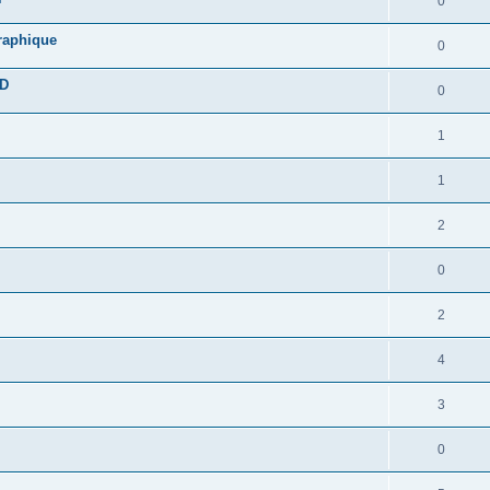
0
graphique
0
DD
0
1
1
2
0
2
4
3
0