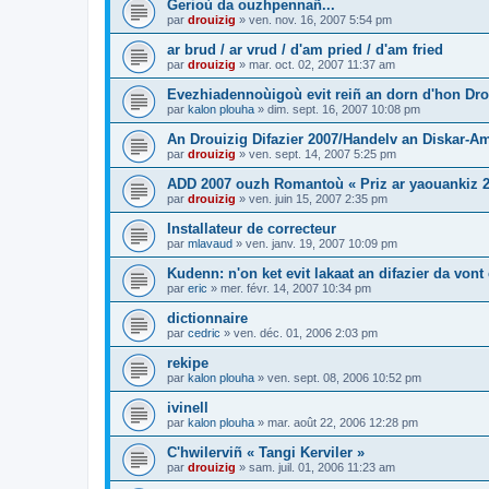
Gerioù da ouzhpennañ...
par
drouizig
»
ven. nov. 16, 2007 5:54 pm
ar brud / ar vrud / d'am pried / d'am fried
par
drouizig
»
mar. oct. 02, 2007 11:37 am
Evezhiadennoùigoù evit reiñ an dorn d'hon Drou
par
kalon plouha
»
dim. sept. 16, 2007 10:08 pm
An Drouizig Difazier 2007/Handelv an Diskar-A
par
drouizig
»
ven. sept. 14, 2007 5:25 pm
ADD 2007 ouzh Romantoù « Priz ar yaouankiz 2
par
drouizig
»
ven. juin 15, 2007 2:35 pm
Installateur de correcteur
par
mlavaud
»
ven. janv. 19, 2007 10:09 pm
Kudenn: n'on ket evit lakaat an difazier da vont
par
eric
»
mer. févr. 14, 2007 10:34 pm
dictionnaire
par
cedric
»
ven. déc. 01, 2006 2:03 pm
rekipe
par
kalon plouha
»
ven. sept. 08, 2006 10:52 pm
ivinell
par
kalon plouha
»
mar. août 22, 2006 12:28 pm
C'hwilerviñ « Tangi Kerviler »
par
drouizig
»
sam. juil. 01, 2006 11:23 am