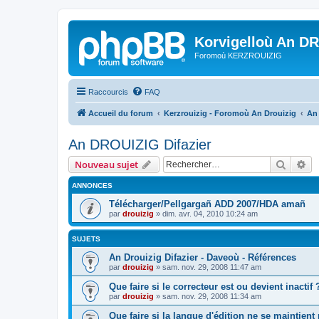
Korvigelloù An D
Foromoù KERZROUIZIG
Raccourcis
FAQ
Accueil du forum
Kerzrouizig - Foromoù An Drouizig
An
An DROUIZIG Difazier
Recher
Re
Nouveau sujet
ANNONCES
Télécharger/Pellgargañ ADD 2007/HDA amañ
par
drouizig
»
dim. avr. 04, 2010 10:24 am
SUJETS
An Drouizig Difazier - Daveoù - Références
par
drouizig
»
sam. nov. 29, 2008 11:47 am
Que faire si le correcteur est ou devient inactif 
par
drouizig
»
sam. nov. 29, 2008 11:34 am
Que faire si la langue d'édition ne se maintient