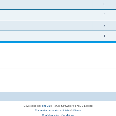
0
4
2
1
Développé par
phpBB
® Forum Software © phpBB Limited
Traduction française officielle
©
Qiaeru
Confidentialité
|
Conditions