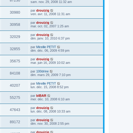
87230
sam. nov. 29, 2008 11:32 am
par
drouizig
30980
ven. avr. 11, 2008 11:31 am
par
drouizig
30958
mar. oct. 02, 2007 1:25 am
par
drouizig
32029
dim. janv. 10, 2010 6:37 pm
par
Mireille PETIT
32855
dim. déc. 06, 2009 4:59 pm
par
drouizig
35675
mar. juin 16, 2009 10:02 am
par
100drine
84108
dim. mars 29, 2009 7:10 pm
par
Mireille PETIT
40207
lun. déc. 15, 2008 8:52 pm
par
bIBAR
55275
mer. déc. 10, 2008 6:10 am
par
drouizig
47643
lun. déc. 08, 2008 10:33 am
par
drouizig
89172
dim. nov. 30, 2008 2:55 pm
par
drouizig