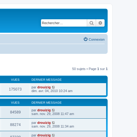
Rechercher
Recherche avancé
Connexion
50 sujets • Page
1
sur
1
VUES
DERNIER MESSAGE
par
drouizig
175073
dim. avr. 04, 2010 10:24 am
VUES
DERNIER MESSAGE
par
drouizig
84589
sam. nov. 29, 2008 11:47 am
par
drouizig
88274
sam. nov. 29, 2008 11:34 am
par
drouizig