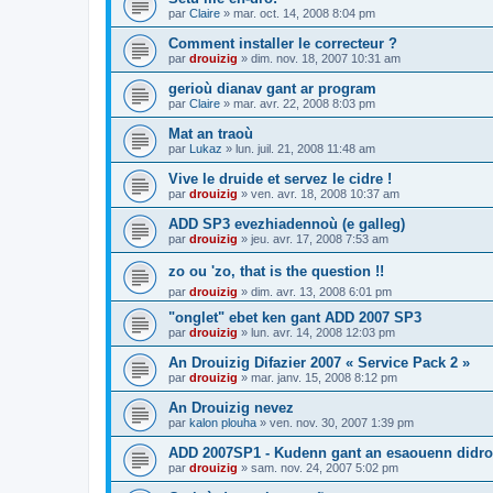
par
Claire
»
mar. oct. 14, 2008 8:04 pm
Comment installer le correcteur ?
par
drouizig
»
dim. nov. 18, 2007 10:31 am
gerioù dianav gant ar program
par
Claire
»
mar. avr. 22, 2008 8:03 pm
Mat an traoù
par
Lukaz
»
lun. juil. 21, 2008 11:48 am
Vive le druide et servez le cidre !
par
drouizig
»
ven. avr. 18, 2008 10:37 am
ADD SP3 evezhiadennoù (e galleg)
par
drouizig
»
jeu. avr. 17, 2008 7:53 am
zo ou 'zo, that is the question !!
par
drouizig
»
dim. avr. 13, 2008 6:01 pm
"onglet" ebet ken gant ADD 2007 SP3
par
drouizig
»
lun. avr. 14, 2008 12:03 pm
An Drouizig Difazier 2007 « Service Pack 2 »
par
drouizig
»
mar. janv. 15, 2008 8:12 pm
An Drouizig nevez
par
kalon plouha
»
ven. nov. 30, 2007 1:39 pm
ADD 2007SP1 - Kudenn gant an esaouenn didro
par
drouizig
»
sam. nov. 24, 2007 5:02 pm