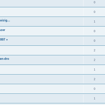
0
0
izig...
1
mzer
0
007 »
0
2
 en-dro
2
1
2
0
1