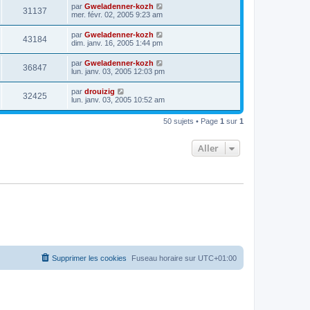
par
Gweladenner-kozh
31137
mer. févr. 02, 2005 9:23 am
par
Gweladenner-kozh
43184
dim. janv. 16, 2005 1:44 pm
par
Gweladenner-kozh
36847
lun. janv. 03, 2005 12:03 pm
par
drouizig
32425
lun. janv. 03, 2005 10:52 am
50 sujets • Page
1
sur
1
Aller
Supprimer les cookies
Fuseau horaire sur
UTC+01:00