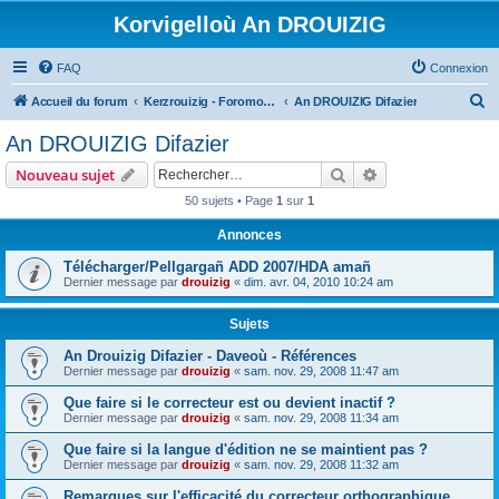
Korvigelloù An DROUIZIG
FAQ
Connexion
R
Accueil du forum
Kerzrouizig - Foromoù An Drouizig
An DROUIZIG Difazier
e
An DROUIZIG Difazier
c
Rechercher
Recherche avanc
Nouveau sujet
h
50 sujets • Page
1
sur
1
e
Annonces
r
c
Télécharger/Pellgargañ ADD 2007/HDA amañ
Dernier message par
drouizig
«
dim. avr. 04, 2010 10:24 am
h
e
Sujets
r
An Drouizig Difazier - Daveoù - Références
Dernier message par
drouizig
«
sam. nov. 29, 2008 11:47 am
Que faire si le correcteur est ou devient inactif ?
Dernier message par
drouizig
«
sam. nov. 29, 2008 11:34 am
Que faire si la langue d'édition ne se maintient pas ?
Dernier message par
drouizig
«
sam. nov. 29, 2008 11:32 am
Remarques sur l'efficacité du correcteur orthographique