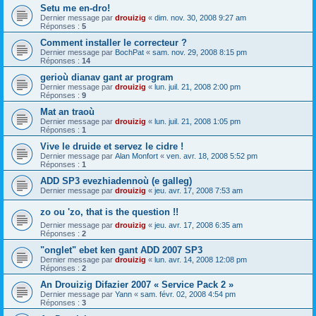
Setu me en-dro!
Dernier message par
drouizig
«
dim. nov. 30, 2008 9:27 am
Réponses :
5
Comment installer le correcteur ?
Dernier message par
BochPat
«
sam. nov. 29, 2008 8:15 pm
Réponses :
14
gerioù dianav gant ar program
Dernier message par
drouizig
«
lun. juil. 21, 2008 2:00 pm
Réponses :
9
Mat an traoù
Dernier message par
drouizig
«
lun. juil. 21, 2008 1:05 pm
Réponses :
1
Vive le druide et servez le cidre !
Dernier message par
Alan Monfort
«
ven. avr. 18, 2008 5:52 pm
Réponses :
1
ADD SP3 evezhiadennoù (e galleg)
Dernier message par
drouizig
«
jeu. avr. 17, 2008 7:53 am
zo ou 'zo, that is the question !!
Dernier message par
drouizig
«
jeu. avr. 17, 2008 6:35 am
Réponses :
2
"onglet" ebet ken gant ADD 2007 SP3
Dernier message par
drouizig
«
lun. avr. 14, 2008 12:08 pm
Réponses :
2
An Drouizig Difazier 2007 « Service Pack 2 »
Dernier message par
Yann
«
sam. févr. 02, 2008 4:54 pm
Réponses :
3