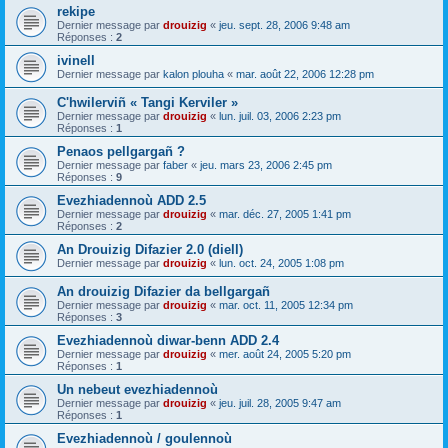
rekipe
Dernier message par
drouizig
«
jeu. sept. 28, 2006 9:48 am
Réponses :
2
ivinell
Dernier message par
kalon plouha
«
mar. août 22, 2006 12:28 pm
C'hwilerviñ « Tangi Kerviler »
Dernier message par
drouizig
«
lun. juil. 03, 2006 2:23 pm
Réponses :
1
Penaos pellgargañ ?
Dernier message par
faber
«
jeu. mars 23, 2006 2:45 pm
Réponses :
9
Evezhiadennoù ADD 2.5
Dernier message par
drouizig
«
mar. déc. 27, 2005 1:41 pm
Réponses :
2
An Drouizig Difazier 2.0 (diell)
Dernier message par
drouizig
«
lun. oct. 24, 2005 1:08 pm
An drouizig Difazier da bellgargañ
Dernier message par
drouizig
«
mar. oct. 11, 2005 12:34 pm
Réponses :
3
Evezhiadennoù diwar-benn ADD 2.4
Dernier message par
drouizig
«
mer. août 24, 2005 5:20 pm
Réponses :
1
Un nebeut evezhiadennoù
Dernier message par
drouizig
«
jeu. juil. 28, 2005 9:47 am
Réponses :
1
Evezhiadennoù / goulennoù