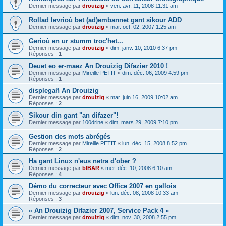
Dernier message par
drouizig
«
ven. avr. 11, 2008 11:31 am
Rollad levrioù bet (ad)embannet gant sikour ADD
Dernier message par
drouizig
«
mar. oct. 02, 2007 1:25 am
Gerioù en ur stumm troc'het...
Dernier message par
drouizig
«
dim. janv. 10, 2010 6:37 pm
Réponses :
1
Deuet eo er-maez An Drouizig Difazier 2010 !
Dernier message par
Mireille PETIT
«
dim. déc. 06, 2009 4:59 pm
Réponses :
1
displegañ An Drouizig
Dernier message par
drouizig
«
mar. juin 16, 2009 10:02 am
Réponses :
2
Sikour din gant "an difazer"!
Dernier message par
100drine
«
dim. mars 29, 2009 7:10 pm
Gestion des mots abrégés
Dernier message par
Mireille PETIT
«
lun. déc. 15, 2008 8:52 pm
Réponses :
2
Ha gant Linux n'eus netra d'ober ?
Dernier message par
bIBAR
«
mer. déc. 10, 2008 6:10 am
Réponses :
4
Démo du correcteur avec Office 2007 en gallois
Dernier message par
drouizig
«
lun. déc. 08, 2008 10:33 am
Réponses :
3
« An Drouizig Difazier 2007, Service Pack 4 »
Dernier message par
drouizig
«
dim. nov. 30, 2008 2:55 pm