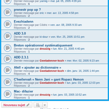
Dernier message par
yannig
«
mar. juil. 05, 2005 4:09 pm
Réponses :
6
prenestr pop up ?
Dernier message par
eric
«
mer. avr. 13, 2005 4:58 pm
Réponses :
2
Evezhiadenn
Dernier message par
Cédric
«
ven. avr. 08, 2005 9:33 am
Réponses :
2
ADD 3.0
Dernier message par
ki-dour
«
ven. févr. 25, 2005 10:51 pm
Réponses :
2
Breton opérationnel systématiquement
Dernier message par
drouizig
«
lun. févr. 21, 2005 4:40 pm
Réponses :
1
ADD 2.3.1
Dernier message par
Gweladenner-kozh
«
mer. févr. 02, 2005 9:23 am
Afell « ajouter au dictionnaire »
Dernier message par
Gweladenner-kozh
«
dim. janv. 16, 2005 1:44 pm
Réponses :
4
C'hwilervañ « Nenn Jani » gant Roparz Hemon
Dernier message par
Gweladenner-kozh
«
lun. janv. 03, 2005 12:03 pm
Réponses :
2
Mac- difazier
Dernier message par
drouizig
«
lun. janv. 03, 2005 10:52 am
Réponses :
1
Nouveau sujet