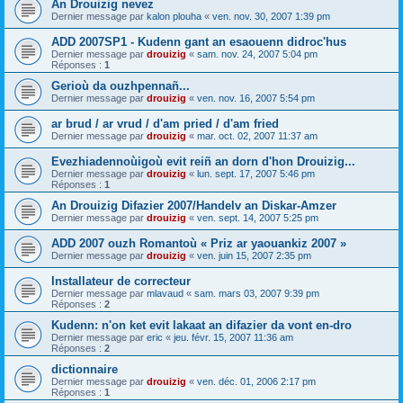
An Drouizig nevez
Dernier message par
kalon plouha
«
ven. nov. 30, 2007 1:39 pm
ADD 2007SP1 - Kudenn gant an esaouenn didroc'hus
Dernier message par
drouizig
«
sam. nov. 24, 2007 5:04 pm
Réponses :
1
Gerioù da ouzhpennañ...
Dernier message par
drouizig
«
ven. nov. 16, 2007 5:54 pm
ar brud / ar vrud / d'am pried / d'am fried
Dernier message par
drouizig
«
mar. oct. 02, 2007 11:37 am
Evezhiadennoùigoù evit reiñ an dorn d'hon Drouizig...
Dernier message par
drouizig
«
lun. sept. 17, 2007 5:46 pm
Réponses :
1
An Drouizig Difazier 2007/Handelv an Diskar-Amzer
Dernier message par
drouizig
«
ven. sept. 14, 2007 5:25 pm
ADD 2007 ouzh Romantoù « Priz ar yaouankiz 2007 »
Dernier message par
drouizig
«
ven. juin 15, 2007 2:35 pm
Installateur de correcteur
Dernier message par
mlavaud
«
sam. mars 03, 2007 9:39 pm
Réponses :
2
Kudenn: n'on ket evit lakaat an difazier da vont en-dro
Dernier message par
eric
«
jeu. févr. 15, 2007 11:36 am
Réponses :
2
dictionnaire
Dernier message par
drouizig
«
ven. déc. 01, 2006 2:17 pm
Réponses :
1