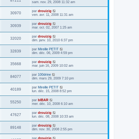
87211
sam. nov. 29, 2008 11:32 am
par
drouizig
30970
ven. avr. 11, 2008 11:31 am
par
drouizig
30939
mar. oct. 02, 2007 1:25 am
par
drouizig
32020
dim. janv. 10, 2010 6:37 pm
par
Mireille PETIT
32839
dim. déc. 06, 2009 4:59 pm
par
drouizig
35668
mar. juin 16, 2009 10:02 am
par
100drine
84077
dim. mars 29, 2009 7:10 pm
par
Mireille PETIT
40189
lun. déc. 15, 2008 8:52 pm
par
bIBAR
55250
mer. déc. 10, 2008 6:10 am
par
drouizig
47627
lun. déc. 08, 2008 10:33 am
par
drouizig
89148
dim. nov. 30, 2008 2:55 pm
par
drouizig