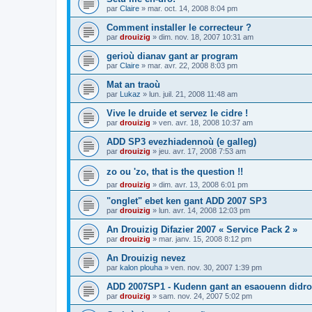
par
Claire
»
mar. oct. 14, 2008 8:04 pm
Comment installer le correcteur ?
par
drouizig
»
dim. nov. 18, 2007 10:31 am
gerioù dianav gant ar program
par
Claire
»
mar. avr. 22, 2008 8:03 pm
Mat an traoù
par
Lukaz
»
lun. juil. 21, 2008 11:48 am
Vive le druide et servez le cidre !
par
drouizig
»
ven. avr. 18, 2008 10:37 am
ADD SP3 evezhiadennoù (e galleg)
par
drouizig
»
jeu. avr. 17, 2008 7:53 am
zo ou 'zo, that is the question !!
par
drouizig
»
dim. avr. 13, 2008 6:01 pm
"onglet" ebet ken gant ADD 2007 SP3
par
drouizig
»
lun. avr. 14, 2008 12:03 pm
An Drouizig Difazier 2007 « Service Pack 2 »
par
drouizig
»
mar. janv. 15, 2008 8:12 pm
An Drouizig nevez
par
kalon plouha
»
ven. nov. 30, 2007 1:39 pm
ADD 2007SP1 - Kudenn gant an esaouenn didro
par
drouizig
»
sam. nov. 24, 2007 5:02 pm