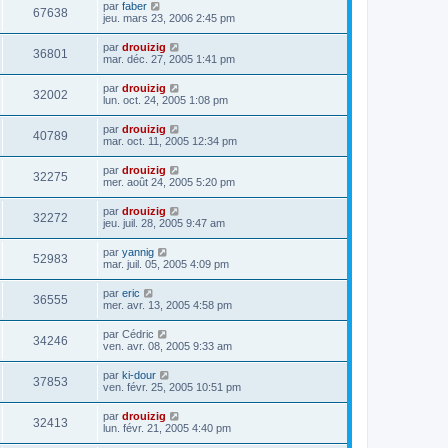
par
faber
67638
jeu. mars 23, 2006 2:45 pm
par
drouizig
36801
mar. déc. 27, 2005 1:41 pm
par
drouizig
32002
lun. oct. 24, 2005 1:08 pm
par
drouizig
40789
mar. oct. 11, 2005 12:34 pm
par
drouizig
32275
mer. août 24, 2005 5:20 pm
par
drouizig
32272
jeu. juil. 28, 2005 9:47 am
par
yannig
52983
mar. juil. 05, 2005 4:09 pm
par
eric
36555
mer. avr. 13, 2005 4:58 pm
par
Cédric
34246
ven. avr. 08, 2005 9:33 am
par
ki-dour
37853
ven. févr. 25, 2005 10:51 pm
par
drouizig
32413
lun. févr. 21, 2005 4:40 pm