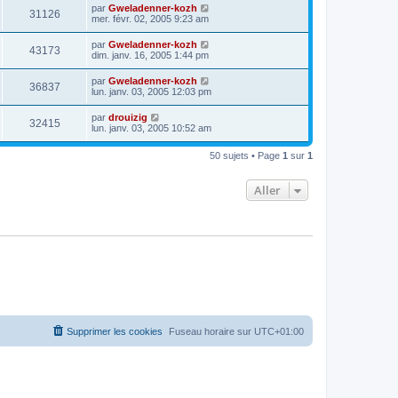
par
Gweladenner-kozh
31126
mer. févr. 02, 2005 9:23 am
par
Gweladenner-kozh
43173
dim. janv. 16, 2005 1:44 pm
par
Gweladenner-kozh
36837
lun. janv. 03, 2005 12:03 pm
par
drouizig
32415
lun. janv. 03, 2005 10:52 am
50 sujets • Page
1
sur
1
Aller
Supprimer les cookies
Fuseau horaire sur
UTC+01:00