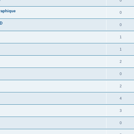
0
graphique
0
DD
0
1
1
2
0
2
4
3
0