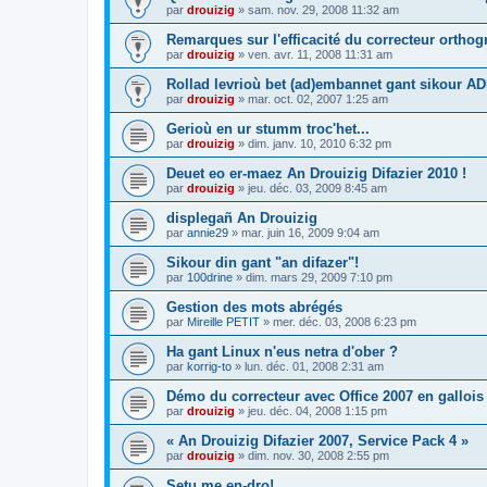
par
drouizig
»
sam. nov. 29, 2008 11:32 am
Remarques sur l'efficacité du correcteur ortho
par
drouizig
»
ven. avr. 11, 2008 11:31 am
Rollad levrioù bet (ad)embannet gant sikour A
par
drouizig
»
mar. oct. 02, 2007 1:25 am
Gerioù en ur stumm troc'het...
par
drouizig
»
dim. janv. 10, 2010 6:32 pm
Deuet eo er-maez An Drouizig Difazier 2010 !
par
drouizig
»
jeu. déc. 03, 2009 8:45 am
displegañ An Drouizig
par
annie29
»
mar. juin 16, 2009 9:04 am
Sikour din gant "an difazer"!
par
100drine
»
dim. mars 29, 2009 7:10 pm
Gestion des mots abrégés
par
Mireille PETIT
»
mer. déc. 03, 2008 6:23 pm
Ha gant Linux n'eus netra d'ober ?
par
korrig-to
»
lun. déc. 01, 2008 2:31 am
Démo du correcteur avec Office 2007 en gallois
par
drouizig
»
jeu. déc. 04, 2008 1:15 pm
« An Drouizig Difazier 2007, Service Pack 4 »
par
drouizig
»
dim. nov. 30, 2008 2:55 pm
Setu me en-dro!