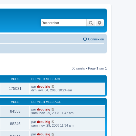
Rechercher
Recherche avancé
Connexion
50 sujets • Page
1
sur
1
VUES
DERNIER MESSAGE
par
drouizig
175031
dim. avr. 04, 2010 10:24 am
VUES
DERNIER MESSAGE
par
drouizig
84553
sam. nov. 29, 2008 11:47 am
par
drouizig
88246
sam. nov. 29, 2008 11:34 am
par
drouizig