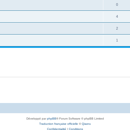
0
4
2
1
Développé par
phpBB
® Forum Software © phpBB Limited
Traduction française officielle
©
Qiaeru
Confidentialité
|
Conditions