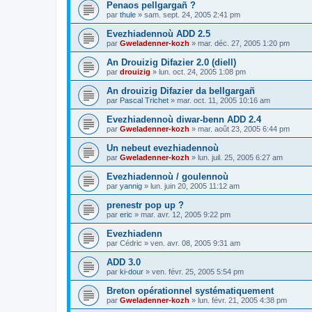
Penaos pellgargañ ?
par
thule
»
sam. sept. 24, 2005 2:41 pm
Evezhiadennoù ADD 2.5
par
Gweladenner-kozh
»
mar. déc. 27, 2005 1:20 pm
An Drouizig Difazier 2.0 (diell)
par
drouizig
»
lun. oct. 24, 2005 1:08 pm
An drouizig Difazier da bellgargañ
par
Pascal Trichet
»
mar. oct. 11, 2005 10:16 am
Evezhiadennoù diwar-benn ADD 2.4
par
Gweladenner-kozh
»
mar. août 23, 2005 6:44 pm
Un nebeut evezhiadennoù
par
Gweladenner-kozh
»
lun. juil. 25, 2005 6:27 am
Evezhiadennoù / goulennoù
par
yannig
»
lun. juin 20, 2005 11:12 am
prenestr pop up ?
par
eric
»
mar. avr. 12, 2005 9:22 pm
Evezhiadenn
par
Cédric
»
ven. avr. 08, 2005 9:31 am
ADD 3.0
par
ki-dour
»
ven. févr. 25, 2005 5:54 pm
Breton opérationnel systématiquement
par
Gweladenner-kozh
»
lun. févr. 21, 2005 4:38 pm