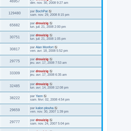
46957
dim. nov. 30, 2008 9:27 am
par
BochPat
129480
sam. nov. 29, 2008 8:15 pm
par
drouizig
65682
lun. juil. 21, 2008 2:00 pm
par
drouizig
30751
lun. juil. 21, 2008 1:05 pm
par
Alan Monfort
30817
ven. avr. 18, 2008 5:52 pm
par
drouizig
29775
jeu. avr. 17, 2008 7:53 am
par
drouizig
33309
jeu. avr. 17, 2008 6:35 am
par
drouizig
32485
lun. avr. 14, 2008 12:08 pm
par
Yann
38222
sam. févr. 02, 2008 4:54 pm
par
kalon plouha
29659
ven. nov. 30, 2007 1:39 pm
par
drouizig
29777
sam. nov. 24, 2007 5:04 pm