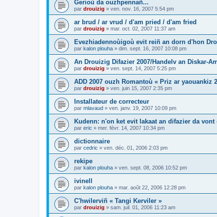
Gerioù da ouzhpennañ...
par
drouizig
»
ven. nov. 16, 2007 5:54 pm
ar brud / ar vrud / d'am pried / d'am fried
par
drouizig
»
mar. oct. 02, 2007 11:37 am
Evezhiadennoùigoù evit reiñ an dorn d'hon Drou
par
kalon plouha
»
dim. sept. 16, 2007 10:08 pm
An Drouizig Difazier 2007/Handelv an Diskar-A
par
drouizig
»
ven. sept. 14, 2007 5:25 pm
ADD 2007 ouzh Romantoù « Priz ar yaouankiz 2
par
drouizig
»
ven. juin 15, 2007 2:35 pm
Installateur de correcteur
par
mlavaud
»
ven. janv. 19, 2007 10:09 pm
Kudenn: n'on ket evit lakaat an difazier da vont
par
eric
»
mer. févr. 14, 2007 10:34 pm
dictionnaire
par
cedric
»
ven. déc. 01, 2006 2:03 pm
rekipe
par
kalon plouha
»
ven. sept. 08, 2006 10:52 pm
ivinell
par
kalon plouha
»
mar. août 22, 2006 12:28 pm
C'hwilerviñ « Tangi Kerviler »
par
drouizig
»
sam. juil. 01, 2006 11:23 am