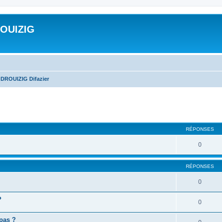
ROUIZIG
 DROUIZIG Difazier
cher
cherche avancée
RÉPONSES
0
RÉPONSES
0
?
0
 pas ?