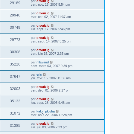
par
drouizig
29189
ven. nov. 16, 2007 5:54 pm
par
drouizig
29940
mar. oct. 02, 2007 11:37 am
par
drouizig
30749
lun. sept. 17, 2007 5:46 pm
par
drouizig
29773
ven. sept. 14, 2007 5:25 pm
par
drouizig
30308
ven. juin 15, 2007 2:35 pm
par
mlavaud
35226
sam. mars 03, 2007 9:39 pm
par
eric
37647
jeu. févr. 15, 2007 11:36 am
par
drouizig
32003
ven. déc. 01, 2006 2:17 pm
par
drouizig
35133
jeu. sept. 28, 2006 9:48 am
par
kalon plouha
31072
mar. août 22, 2006 12:28 pm
par
drouizig
31385
lun. juil. 03, 2006 2:23 pm