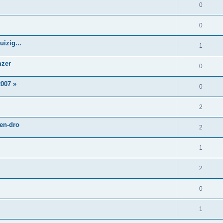
0
0
izig...
1
mzer
0
007 »
0
2
 en-dro
2
1
2
0
1