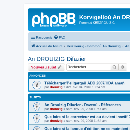
Korvigelloù An D
Foromoù KERZROUIZIG
Raccourcis
FAQ
Accueil du forum
Kerzrouizig - Foromoù An Drouizig
An
An DROUIZIG Difazier
Recher
Re
Nouveau sujet
ANNONCES
Télécharger/Pellgargañ ADD 2007/HDA amañ
par
drouizig
»
dim. avr. 04, 2010 10:24 am
SUJETS
An Drouizig Difazier - Daveoù - Références
par
drouizig
»
sam. nov. 29, 2008 11:47 am
Que faire si le correcteur est ou devient inactif 
par
drouizig
»
sam. nov. 29, 2008 11:34 am
Que faire si la langue d'édition ne se maintient