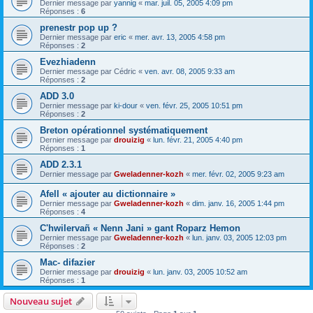
Dernier message par
yannig
«
mar. juil. 05, 2005 4:09 pm
Réponses :
6
prenestr pop up ?
Dernier message par
eric
«
mer. avr. 13, 2005 4:58 pm
Réponses :
2
Evezhiadenn
Dernier message par
Cédric
«
ven. avr. 08, 2005 9:33 am
Réponses :
2
ADD 3.0
Dernier message par
ki-dour
«
ven. févr. 25, 2005 10:51 pm
Réponses :
2
Breton opérationnel systématiquement
Dernier message par
drouizig
«
lun. févr. 21, 2005 4:40 pm
Réponses :
1
ADD 2.3.1
Dernier message par
Gweladenner-kozh
«
mer. févr. 02, 2005 9:23 am
Afell « ajouter au dictionnaire »
Dernier message par
Gweladenner-kozh
«
dim. janv. 16, 2005 1:44 pm
Réponses :
4
C'hwilervañ « Nenn Jani » gant Roparz Hemon
Dernier message par
Gweladenner-kozh
«
lun. janv. 03, 2005 12:03 pm
Réponses :
2
Mac- difazier
Dernier message par
drouizig
«
lun. janv. 03, 2005 10:52 am
Réponses :
1
Nouveau sujet