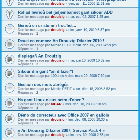
Dernier message par
drouizig
«
ven. avr. 11, 2008 11:31 am
Rollad levrioù bet (ad)embannet gant sikour ADD
Dernier message par
drouizig
«
mar. oct. 02, 2007 1:25 am
Gerioù en ur stumm troc'het...
Dernier message par
drouizig
«
dim. janv. 10, 2010 6:37 pm
Réponses :
1
Deuet eo er-maez An Drouizig Difazier 2010 !
Dernier message par
Mireille PETIT
«
dim. déc. 06, 2009 4:59 pm
Réponses :
1
displegañ An Drouizig
Dernier message par
drouizig
«
mar. juin 16, 2009 10:02 am
Réponses :
2
Sikour din gant "an difazer"!
Dernier message par
100drine
«
dim. mars 29, 2009 7:10 pm
Gestion des mots abrégés
Dernier message par
Mireille PETIT
«
lun. déc. 15, 2008 8:52 pm
Réponses :
2
Ha gant Linux n'eus netra d'ober ?
Dernier message par
bIBAR
«
mer. déc. 10, 2008 6:10 am
Réponses :
4
Démo du correcteur avec Office 2007 en gallois
Dernier message par
drouizig
«
lun. déc. 08, 2008 10:33 am
Réponses :
3
« An Drouizig Difazier 2007, Service Pack 4 »
Dernier message par
drouizig
«
dim. nov. 30, 2008 2:55 pm