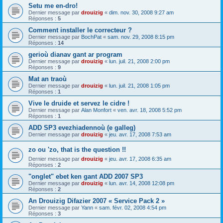
Setu me en-dro!
Dernier message par
drouizig
«
dim. nov. 30, 2008 9:27 am
Réponses :
5
Comment installer le correcteur ?
Dernier message par
BochPat
«
sam. nov. 29, 2008 8:15 pm
Réponses :
14
gerioù dianav gant ar program
Dernier message par
drouizig
«
lun. juil. 21, 2008 2:00 pm
Réponses :
9
Mat an traoù
Dernier message par
drouizig
«
lun. juil. 21, 2008 1:05 pm
Réponses :
1
Vive le druide et servez le cidre !
Dernier message par
Alan Monfort
«
ven. avr. 18, 2008 5:52 pm
Réponses :
1
ADD SP3 evezhiadennoù (e galleg)
Dernier message par
drouizig
«
jeu. avr. 17, 2008 7:53 am
zo ou 'zo, that is the question !!
Dernier message par
drouizig
«
jeu. avr. 17, 2008 6:35 am
Réponses :
2
"onglet" ebet ken gant ADD 2007 SP3
Dernier message par
drouizig
«
lun. avr. 14, 2008 12:08 pm
Réponses :
2
An Drouizig Difazier 2007 « Service Pack 2 »
Dernier message par
Yann
«
sam. févr. 02, 2008 4:54 pm
Réponses :
3