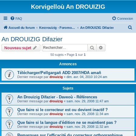
Korvigelloù An DROUIZIG
FAQ
Connexion
R
Accueil du forum
Kerzrouizig - Foromoù An Drouizig
An DROUIZIG Difazier
e
An DROUIZIG Difazier
c
Rechercher
Recherche avanc
Nouveau sujet
h
50 sujets • Page
1
sur
1
e
Annonces
r
c
Télécharger/Pellgargañ ADD 2007/HDA amañ
Dernier message par
drouizig
«
dim. avr. 04, 2010 10:24 am
h
e
Sujets
r
An Drouizig Difazier - Daveoù - Références
Dernier message par
drouizig
«
sam. nov. 29, 2008 11:47 am
Que faire si le correcteur est ou devient inactif ?
Dernier message par
drouizig
«
sam. nov. 29, 2008 11:34 am
Que faire si la langue d'édition ne se maintient pas ?
Dernier message par
drouizig
«
sam. nov. 29, 2008 11:32 am
Remarques sur l'efficacité du correcteur orthographique