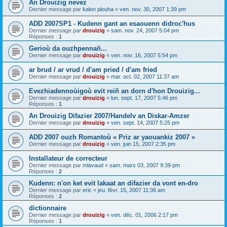
An Drouizig nevez
Dernier message par
kalon plouha
«
ven. nov. 30, 2007 1:39 pm
ADD 2007SP1 - Kudenn gant an esaouenn didroc'hus
Dernier message par
drouizig
«
sam. nov. 24, 2007 5:04 pm
Réponses :
1
Gerioù da ouzhpennañ...
Dernier message par
drouizig
«
ven. nov. 16, 2007 5:54 pm
ar brud / ar vrud / d'am pried / d'am fried
Dernier message par
drouizig
«
mar. oct. 02, 2007 11:37 am
Evezhiadennoùigoù evit reiñ an dorn d'hon Drouizig...
Dernier message par
drouizig
«
lun. sept. 17, 2007 5:46 pm
Réponses :
1
An Drouizig Difazier 2007/Handelv an Diskar-Amzer
Dernier message par
drouizig
«
ven. sept. 14, 2007 5:25 pm
ADD 2007 ouzh Romantoù « Priz ar yaouankiz 2007 »
Dernier message par
drouizig
«
ven. juin 15, 2007 2:35 pm
Installateur de correcteur
Dernier message par
mlavaud
«
sam. mars 03, 2007 9:39 pm
Réponses :
2
Kudenn: n'on ket evit lakaat an difazier da vont en-dro
Dernier message par
eric
«
jeu. févr. 15, 2007 11:36 am
Réponses :
2
dictionnaire
Dernier message par
drouizig
«
ven. déc. 01, 2006 2:17 pm
Réponses :
1