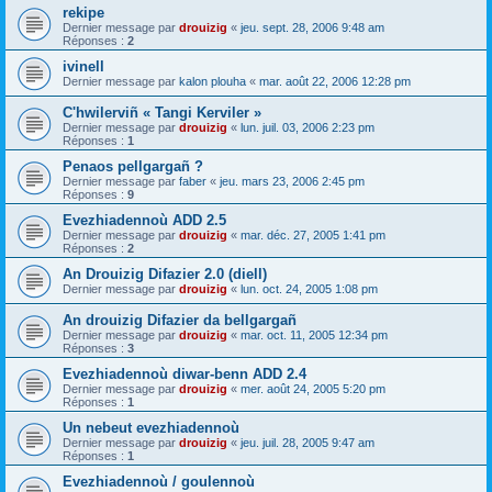
rekipe
Dernier message par
drouizig
«
jeu. sept. 28, 2006 9:48 am
Réponses :
2
ivinell
Dernier message par
kalon plouha
«
mar. août 22, 2006 12:28 pm
C'hwilerviñ « Tangi Kerviler »
Dernier message par
drouizig
«
lun. juil. 03, 2006 2:23 pm
Réponses :
1
Penaos pellgargañ ?
Dernier message par
faber
«
jeu. mars 23, 2006 2:45 pm
Réponses :
9
Evezhiadennoù ADD 2.5
Dernier message par
drouizig
«
mar. déc. 27, 2005 1:41 pm
Réponses :
2
An Drouizig Difazier 2.0 (diell)
Dernier message par
drouizig
«
lun. oct. 24, 2005 1:08 pm
An drouizig Difazier da bellgargañ
Dernier message par
drouizig
«
mar. oct. 11, 2005 12:34 pm
Réponses :
3
Evezhiadennoù diwar-benn ADD 2.4
Dernier message par
drouizig
«
mer. août 24, 2005 5:20 pm
Réponses :
1
Un nebeut evezhiadennoù
Dernier message par
drouizig
«
jeu. juil. 28, 2005 9:47 am
Réponses :
1
Evezhiadennoù / goulennoù