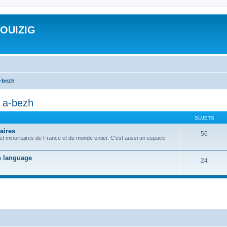
ROUIZIG
a-bezh
d a-bezh
SUJETS
aires
56
 et minoritaires de France et du monde entier. C'est aussi un espace
on language
24