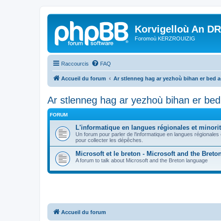
Korvigelloù An D
Foromoù KERZROUIZIG
Raccourcis
FAQ
Accueil du forum
Ar stlenneg hag ar yezhoù bihan er bed 
Ar stlenneg hag ar yezhoù bihan er be
FORUM
L'informatique en langues régionales et minorit
Un forum pour parler de l'informatique en langues régionales
pour collecter les dépêches.
Microsoft et le breton - Microsoft and the Bret
A forum to talk about Microsoft and the Breton language
Accueil du forum