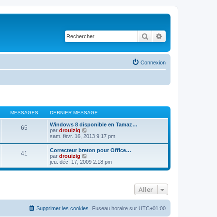
Rechercher
Recherche avancé
Connexion
MESSAGES
DERNIER MESSAGE
Windows 8 disponible en Tamaz…
65
C
par
drouizig
o
sam. févr. 16, 2013 9:17 pm
n
s
Correcteur breton pour Office…
41
u
C
par
drouizig
l
o
jeu. déc. 17, 2009 2:18 pm
t
n
e
s
r
u
l
l
e
Aller
t
d
e
e
r
r
l
Supprimer les cookies
Fuseau horaire sur
UTC+01:00
n
e
i