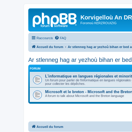
Korvigelloù An D
Foromoù KERZROUIZIG
Raccourcis
FAQ
Accueil du forum
Ar stlenneg hag ar yezhoù bihan er bed 
Ar stlenneg hag ar yezhoù bihan er be
FORUM
L'informatique en langues régionales et minorit
Un forum pour parler de l'informatique en langues régionales
pour collecter les dépêches.
Microsoft et le breton - Microsoft and the Bret
A forum to talk about Microsoft and the Breton language
Accueil du forum