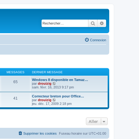
Rechercher
Recherche avancé
Connexion
MESSAGES
DERNIER MESSAGE
Windows 8 disponible en Tamaz…
65
C
par
drouizig
o
sam. févr. 16, 2013 9:17 pm
n
s
Correcteur breton pour Office…
41
u
C
par
drouizig
l
o
jeu. déc. 17, 2009 2:18 pm
t
n
e
s
r
u
l
l
e
Aller
t
d
e
e
r
r
l
Supprimer les cookies
Fuseau horaire sur
UTC+01:00
n
e
i