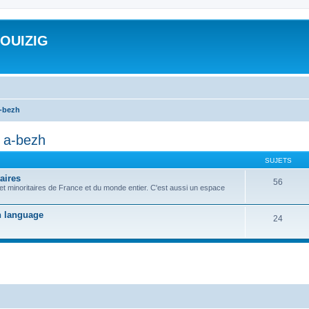
ROUIZIG
a-bezh
d a-bezh
SUJETS
aires
56
 et minoritaires de France et du monde entier. C'est aussi un espace
on language
24