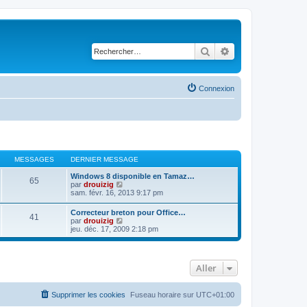
Rechercher
Recherche avancé
Connexion
MESSAGES
DERNIER MESSAGE
Windows 8 disponible en Tamaz…
65
C
par
drouizig
o
sam. févr. 16, 2013 9:17 pm
n
s
Correcteur breton pour Office…
41
u
C
par
drouizig
l
o
jeu. déc. 17, 2009 2:18 pm
t
n
e
s
r
u
l
l
e
Aller
t
d
e
e
r
r
l
Supprimer les cookies
Fuseau horaire sur
UTC+01:00
n
e
i