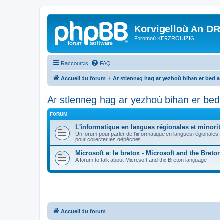
Korvigelloù An D
Foromoù KERZROUIZIG
Raccourcis
FAQ
Accueil du forum
Ar stlenneg hag ar yezhoù bihan er bed 
Ar stlenneg hag ar yezhoù bihan er be
FORUM
L'informatique en langues régionales et minorit
Un forum pour parler de l'informatique en langues régionales
pour collecter les dépêches.
Microsoft et le breton - Microsoft and the Bret
A forum to talk about Microsoft and the Breton language
Accueil du forum