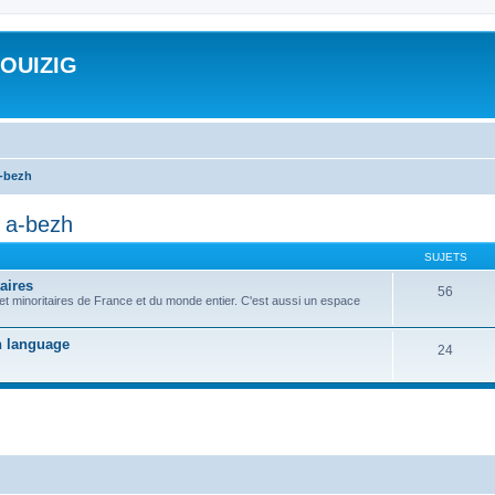
ROUIZIG
a-bezh
d a-bezh
SUJETS
aires
56
 et minoritaires de France et du monde entier. C'est aussi un espace
on language
24