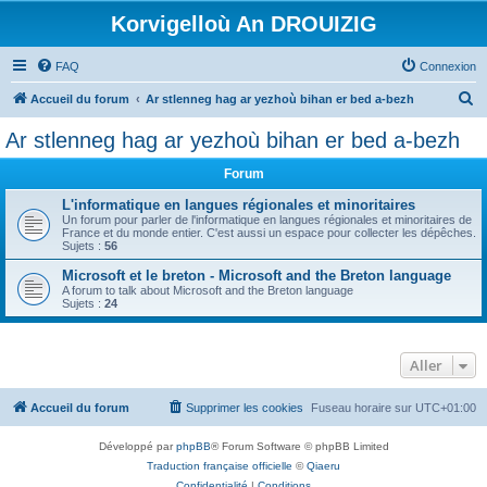
Korvigelloù An DROUIZIG
FAQ
Connexion
R
Accueil du forum
Ar stlenneg hag ar yezhoù bihan er bed a-bezh
e
Ar stlenneg hag ar yezhoù bihan er bed a-bezh
c
Forum
h
e
L'informatique en langues régionales et minoritaires
Un forum pour parler de l'informatique en langues régionales et minoritaires de
r
France et du monde entier. C'est aussi un espace pour collecter les dépêches.
Sujets :
56
c
Microsoft et le breton - Microsoft and the Breton language
h
A forum to talk about Microsoft and the Breton language
Sujets :
24
e
r
Aller
Accueil du forum
Supprimer les cookies
Fuseau horaire sur
UTC+01:00
Développé par
phpBB
® Forum Software © phpBB Limited
Traduction française officielle
©
Qiaeru
Confidentialité
|
Conditions