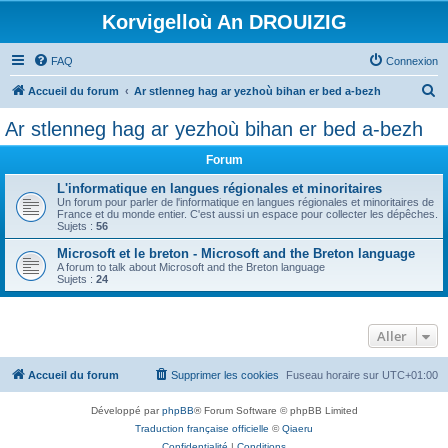
Korvigelloù An DROUIZIG
FAQ
Connexion
R
Accueil du forum
Ar stlenneg hag ar yezhoù bihan er bed a-bezh
e
Ar stlenneg hag ar yezhoù bihan er bed a-bezh
c
Forum
h
e
L'informatique en langues régionales et minoritaires
Un forum pour parler de l'informatique en langues régionales et minoritaires de
r
France et du monde entier. C'est aussi un espace pour collecter les dépêches.
Sujets :
56
c
Microsoft et le breton - Microsoft and the Breton language
h
A forum to talk about Microsoft and the Breton language
Sujets :
24
e
r
Aller
Accueil du forum
Supprimer les cookies
Fuseau horaire sur
UTC+01:00
Développé par
phpBB
® Forum Software © phpBB Limited
Traduction française officielle
©
Qiaeru
Confidentialité
|
Conditions