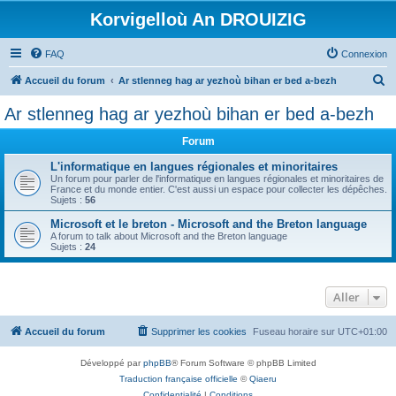
Korvigelloù An DROUIZIG
FAQ
Connexion
R
Accueil du forum
Ar stlenneg hag ar yezhoù bihan er bed a-bezh
e
Ar stlenneg hag ar yezhoù bihan er bed a-bezh
c
Forum
h
e
L'informatique en langues régionales et minoritaires
Un forum pour parler de l'informatique en langues régionales et minoritaires de
r
France et du monde entier. C'est aussi un espace pour collecter les dépêches.
Sujets :
56
c
Microsoft et le breton - Microsoft and the Breton language
h
A forum to talk about Microsoft and the Breton language
Sujets :
24
e
r
Aller
Accueil du forum
Supprimer les cookies
Fuseau horaire sur
UTC+01:00
Développé par
phpBB
® Forum Software © phpBB Limited
Traduction française officielle
©
Qiaeru
Confidentialité
|
Conditions