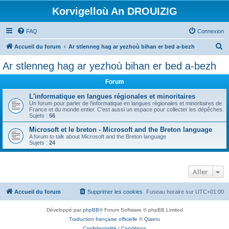
Korvigelloù An DROUIZIG
FAQ
Connexion
R
Accueil du forum
Ar stlenneg hag ar yezhoù bihan er bed a-bezh
e
Ar stlenneg hag ar yezhoù bihan er bed a-bezh
c
Forum
h
e
L'informatique en langues régionales et minoritaires
Un forum pour parler de l'informatique en langues régionales et minoritaires de
r
France et du monde entier. C'est aussi un espace pour collecter les dépêches.
Sujets :
56
c
Microsoft et le breton - Microsoft and the Breton language
h
A forum to talk about Microsoft and the Breton language
Sujets :
24
e
r
Aller
Accueil du forum
Supprimer les cookies
Fuseau horaire sur
UTC+01:00
Développé par
phpBB
® Forum Software © phpBB Limited
Traduction française officielle
©
Qiaeru
Confidentialité
|
Conditions