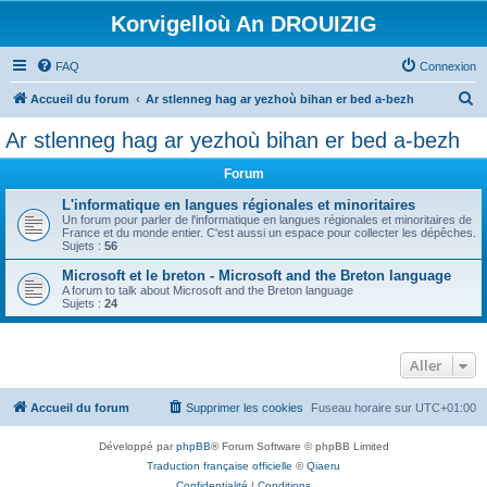
Korvigelloù An DROUIZIG
FAQ
Connexion
R
Accueil du forum
Ar stlenneg hag ar yezhoù bihan er bed a-bezh
e
Ar stlenneg hag ar yezhoù bihan er bed a-bezh
c
Forum
h
e
L'informatique en langues régionales et minoritaires
Un forum pour parler de l'informatique en langues régionales et minoritaires de
r
France et du monde entier. C'est aussi un espace pour collecter les dépêches.
Sujets :
56
c
Microsoft et le breton - Microsoft and the Breton language
h
A forum to talk about Microsoft and the Breton language
Sujets :
24
e
r
Aller
Accueil du forum
Supprimer les cookies
Fuseau horaire sur
UTC+01:00
Développé par
phpBB
® Forum Software © phpBB Limited
Traduction française officielle
©
Qiaeru
Confidentialité
|
Conditions