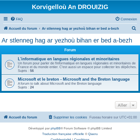
Korvigelloù An DROUIZIG
FAQ
Connexion
R
Accueil du forum
Ar stlenneg hag ar yezhoù bihan er bed a-bezh
e
Ar stlenneg hag ar yezhoù bihan er bed a-bezh
c
Forum
h
e
L'informatique en langues régionales et minoritaires
Un forum pour parler de l'informatique en langues régionales et minoritaires de
r
France et du monde entier. C'est aussi un espace pour collecter les dépêches.
Sujets :
56
c
Microsoft et le breton - Microsoft and the Breton language
h
A forum to talk about Microsoft and the Breton language
Sujets :
24
e
r
Aller
Accueil du forum
Supprimer les cookies
Fuseau horaire sur
UTC+01:00
Développé par
phpBB
® Forum Software © phpBB Limited
Traduction française officielle
©
Qiaeru
Confidentialité
|
Conditions