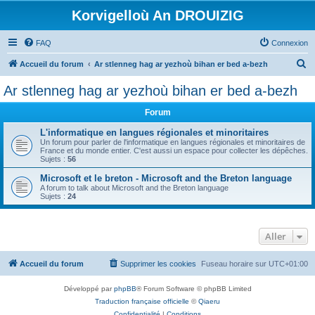
Korvigelloù An DROUIZIG
FAQ
Connexion
R
Accueil du forum
Ar stlenneg hag ar yezhoù bihan er bed a-bezh
e
Ar stlenneg hag ar yezhoù bihan er bed a-bezh
c
Forum
h
e
L'informatique en langues régionales et minoritaires
Un forum pour parler de l'informatique en langues régionales et minoritaires de
r
France et du monde entier. C'est aussi un espace pour collecter les dépêches.
Sujets :
56
c
Microsoft et le breton - Microsoft and the Breton language
h
A forum to talk about Microsoft and the Breton language
Sujets :
24
e
r
Aller
Accueil du forum
Supprimer les cookies
Fuseau horaire sur
UTC+01:00
Développé par
phpBB
® Forum Software © phpBB Limited
Traduction française officielle
©
Qiaeru
Confidentialité
|
Conditions