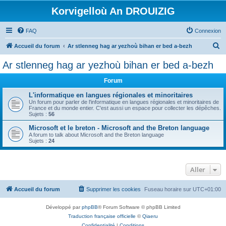
Korvigelloù An DROUIZIG
FAQ
Connexion
R
Accueil du forum
Ar stlenneg hag ar yezhoù bihan er bed a-bezh
e
Ar stlenneg hag ar yezhoù bihan er bed a-bezh
c
Forum
h
e
L'informatique en langues régionales et minoritaires
Un forum pour parler de l'informatique en langues régionales et minoritaires de
r
France et du monde entier. C'est aussi un espace pour collecter les dépêches.
Sujets :
56
c
Microsoft et le breton - Microsoft and the Breton language
h
A forum to talk about Microsoft and the Breton language
Sujets :
24
e
r
Aller
Accueil du forum
Supprimer les cookies
Fuseau horaire sur
UTC+01:00
Développé par
phpBB
® Forum Software © phpBB Limited
Traduction française officielle
©
Qiaeru
Confidentialité
|
Conditions