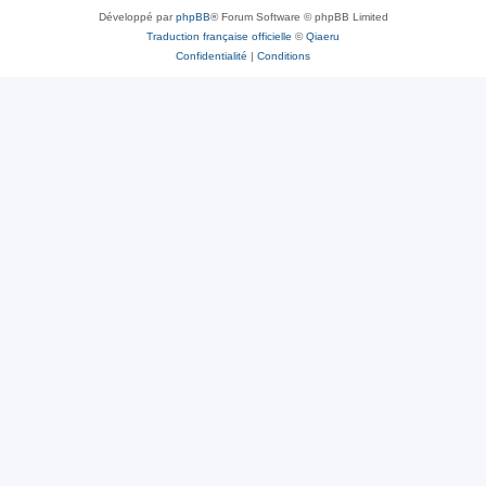
Développé par
phpBB
® Forum Software © phpBB Limited
Traduction française officielle
©
Qiaeru
Confidentialité
|
Conditions