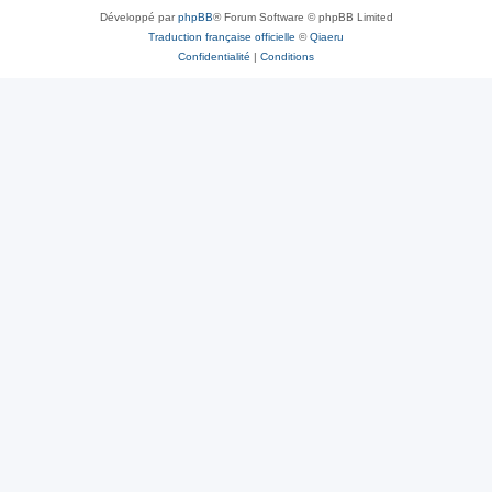
Développé par
phpBB
® Forum Software © phpBB Limited
Traduction française officielle
©
Qiaeru
Confidentialité
|
Conditions