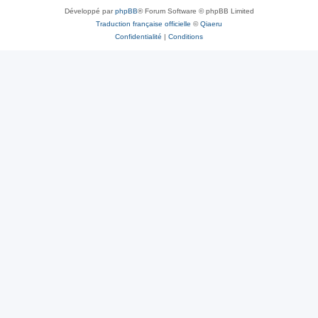
Développé par
phpBB
® Forum Software © phpBB Limited
Traduction française officielle
©
Qiaeru
Confidentialité
|
Conditions