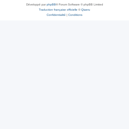
Développé par
phpBB
® Forum Software © phpBB Limited
Traduction française officielle
©
Qiaeru
Confidentialité
|
Conditions