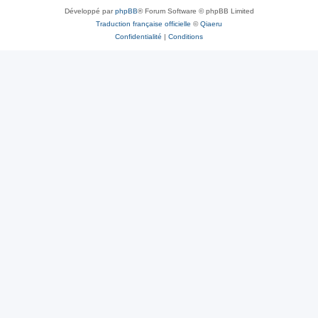
Développé par
phpBB
® Forum Software © phpBB Limited
Traduction française officielle
©
Qiaeru
Confidentialité
|
Conditions