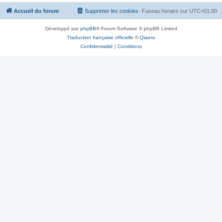
Accueil du forum
Supprimer les cookies
Fuseau horaire sur
UTC+01:00
Développé par
phpBB
® Forum Software © phpBB Limited
Traduction française officielle
©
Qiaeru
Confidentialité
|
Conditions