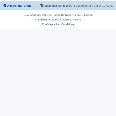
Accueil du forum
Supprimer les cookies
Fuseau horaire sur
UTC+01:00
Développé par
phpBB
® Forum Software © phpBB Limited
Traduction française officielle
©
Qiaeru
Confidentialité
|
Conditions