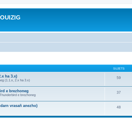
ROUIZIG
SUJETS
.x ha 3.x)
59
g (1.1.x, 2.x ha 3.x)
bird e brezhoneg
37
a Thunderbird e brezhoneg
n darn vrasañ anezho)
48