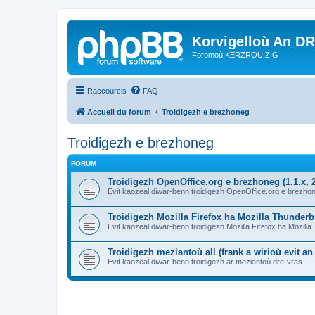
Korvigelloù An D
Foromoù KERZROUIZIG
Raccourcis
FAQ
Accueil du forum
Troidigezh e brezhoneg
Troidigezh e brezhoneg
FORUM
Troidigezh OpenOffice.org e brezhoneg (1.1.x, 2
Evit kaozeal diwar-benn troidigezh OpenOffice.org e brezhone
Troidigezh Mozilla Firefox ha Mozilla Thunder
Evit kaozeal diwar-benn troidigezh Mozilla Firefox ha Mozill
Troidigezh meziantoù all (frank a wirioù evit a
Evit kaozeal diwar-benn troidigezh ar meziantoù dre-vras