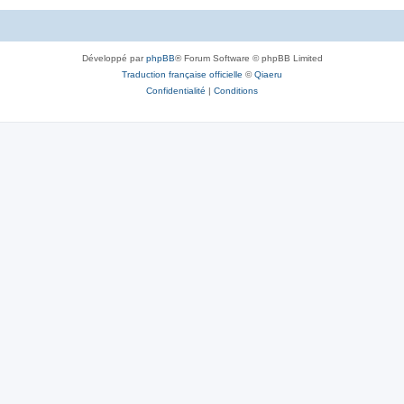
Développé par
phpBB
® Forum Software © phpBB Limited
Traduction française officielle
©
Qiaeru
Confidentialité
|
Conditions