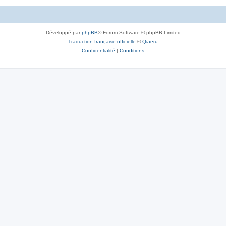
Développé par
phpBB
® Forum Software © phpBB Limited
Traduction française officielle
©
Qiaeru
Confidentialité
|
Conditions