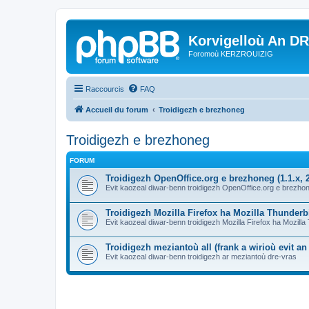
Korvigelloù An D
Foromoù KERZROUIZIG
Raccourcis
FAQ
Accueil du forum
Troidigezh e brezhoneg
Troidigezh e brezhoneg
FORUM
Troidigezh OpenOffice.org e brezhoneg (1.1.x, 2
Evit kaozeal diwar-benn troidigezh OpenOffice.org e brezhone
Troidigezh Mozilla Firefox ha Mozilla Thunder
Evit kaozeal diwar-benn troidigezh Mozilla Firefox ha Mozill
Troidigezh meziantoù all (frank a wirioù evit a
Evit kaozeal diwar-benn troidigezh ar meziantoù dre-vras