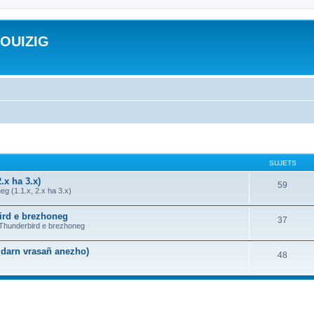
ROUIZIG
SUJETS
.x ha 3.x)
59
g (1.1.x, 2.x ha 3.x)
bird e brezhoneg
37
a Thunderbird e brezhoneg
n darn vrasañ anezho)
48