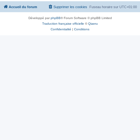
Accueil du forum
Supprimer les cookies
Fuseau horaire sur
UTC+01:00
Développé par
phpBB
® Forum Software © phpBB Limited
Traduction française officielle
©
Qiaeru
Confidentialité
|
Conditions