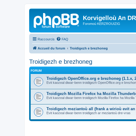
Korvigelloù An D
Foromoù KERZROUIZIG
Raccourcis
FAQ
Accueil du forum
Troidigezh e brezhoneg
Troidigezh e brezhoneg
FORUM
Troidigezh OpenOffice.org e brezhoneg (1.1.x, 2
Evit kaozeal diwar-benn troidigezh OpenOffice.org e brezhone
Troidigezh Mozilla Firefox ha Mozilla Thunder
Evit kaozeal diwar-benn troidigezh Mozilla Firefox ha Mozill
Troidigezh meziantoù all (frank a wirioù evit a
Evit kaozeal diwar-benn troidigezh ar meziantoù dre-vras