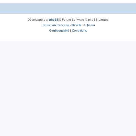
Développé par
phpBB
® Forum Software © phpBB Limited
Traduction française officielle
©
Qiaeru
Confidentialité
|
Conditions