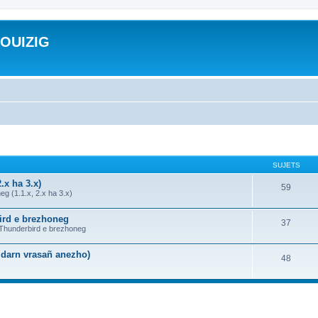
ROUIZIG
SUJETS
.x ha 3.x)
59
g (1.1.x, 2.x ha 3.x)
bird e brezhoneg
37
a Thunderbird e brezhoneg
n darn vrasañ anezho)
48