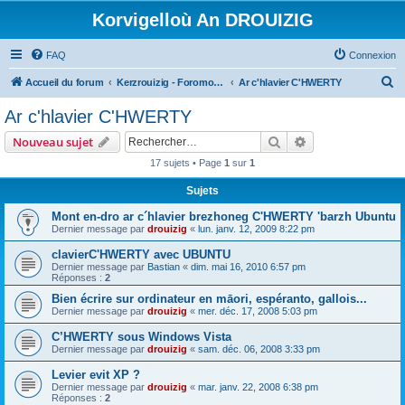
Korvigelloù An DROUIZIG
FAQ
Connexion
R
Accueil du forum
Kerzrouizig - Foromoù An Drouizig
Ar c'hlavier C'HWERTY
e
Ar c'hlavier C'HWERTY
c
Rechercher
Recherche avanc
Nouveau sujet
h
17 sujets • Page
1
sur
1
e
Sujets
r
c
Mont en-dro ar c´hlavier brezhoneg C'HWERTY 'barzh Ubuntu
Dernier message par
drouizig
«
lun. janv. 12, 2009 8:22 pm
h
clavierC'HWERTY avec UBUNTU
e
Dernier message par
Bastian
«
dim. mai 16, 2010 6:57 pm
r
Réponses :
2
Bien écrire sur ordinateur en māori, espéranto, gallois...
Dernier message par
drouizig
«
mer. déc. 17, 2008 5:03 pm
C’HWERTY sous Windows Vista
Dernier message par
drouizig
«
sam. déc. 06, 2008 3:33 pm
Levier evit XP ?
Dernier message par
drouizig
«
mar. janv. 22, 2008 6:38 pm
Réponses :
2