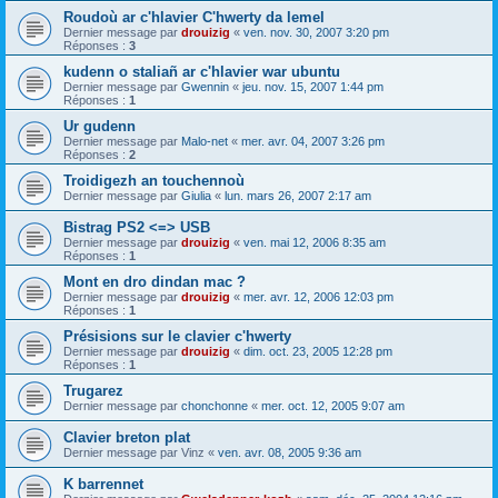
Roudoù ar c'hlavier C'hwerty da lemel
Dernier message par
drouizig
«
ven. nov. 30, 2007 3:20 pm
Réponses :
3
kudenn o staliañ ar c'hlavier war ubuntu
Dernier message par
Gwennin
«
jeu. nov. 15, 2007 1:44 pm
Réponses :
1
Ur gudenn
Dernier message par
Malo-net
«
mer. avr. 04, 2007 3:26 pm
Réponses :
2
Troidigezh an touchennoù
Dernier message par
Giulia
«
lun. mars 26, 2007 2:17 am
Bistrag PS2 <=> USB
Dernier message par
drouizig
«
ven. mai 12, 2006 8:35 am
Réponses :
1
Mont en dro dindan mac ?
Dernier message par
drouizig
«
mer. avr. 12, 2006 12:03 pm
Réponses :
1
Présisions sur le clavier c'hwerty
Dernier message par
drouizig
«
dim. oct. 23, 2005 12:28 pm
Réponses :
1
Trugarez
Dernier message par
chonchonne
«
mer. oct. 12, 2005 9:07 am
Clavier breton plat
Dernier message par
Vinz
«
ven. avr. 08, 2005 9:36 am
K barrennet