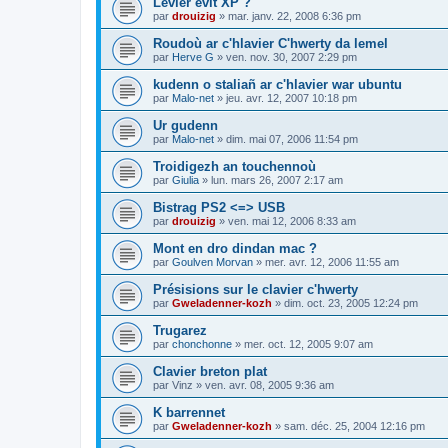
Levier evit XP ?
par
drouizig
»
mar. janv. 22, 2008 6:36 pm
Roudoù ar c'hlavier C'hwerty da lemel
par
Herve G
»
ven. nov. 30, 2007 2:29 pm
kudenn o staliañ ar c'hlavier war ubuntu
par
Malo-net
»
jeu. avr. 12, 2007 10:18 pm
Ur gudenn
par
Malo-net
»
dim. mai 07, 2006 11:54 pm
Troidigezh an touchennoù
par
Giulia
»
lun. mars 26, 2007 2:17 am
Bistrag PS2 <=> USB
par
drouizig
»
ven. mai 12, 2006 8:33 am
Mont en dro dindan mac ?
par
Goulven Morvan
»
mer. avr. 12, 2006 11:55 am
Présisions sur le clavier c'hwerty
par
Gweladenner-kozh
»
dim. oct. 23, 2005 12:24 pm
Trugarez
par
chonchonne
»
mer. oct. 12, 2005 9:07 am
Clavier breton plat
par
Vinz
»
ven. avr. 08, 2005 9:36 am
K barrennet
par
Gweladenner-kozh
»
sam. déc. 25, 2004 12:16 pm