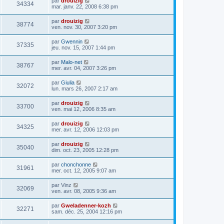
par
drouizig
34334
mar. janv. 22, 2008 6:38 pm
par
drouizig
38774
ven. nov. 30, 2007 3:20 pm
par
Gwennin
37335
jeu. nov. 15, 2007 1:44 pm
par
Malo-net
38767
mer. avr. 04, 2007 3:26 pm
par
Giulia
32072
lun. mars 26, 2007 2:17 am
par
drouizig
33700
ven. mai 12, 2006 8:35 am
par
drouizig
34325
mer. avr. 12, 2006 12:03 pm
par
drouizig
35040
dim. oct. 23, 2005 12:28 pm
par
chonchonne
31961
mer. oct. 12, 2005 9:07 am
par
Vinz
32069
ven. avr. 08, 2005 9:36 am
par
Gweladenner-kozh
32271
sam. déc. 25, 2004 12:16 pm