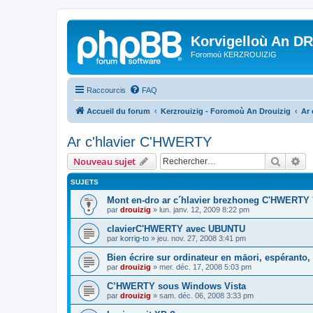
Korvigelloù An D
Foromoù KERZROUIZIG
Raccourcis
FAQ
Accueil du forum
Kerzrouizig - Foromoù An Drouizig
Ar
Ar c'hlavier C'HWERTY
Recher
Re
Nouveau sujet
SUJETS
Mont en-dro ar c´hlavier brezhoneg C'HWERTY 
par
drouizig
»
lun. janv. 12, 2009 8:22 pm
clavierC'HWERTY avec UBUNTU
par
korrig-to
»
jeu. nov. 27, 2008 3:41 pm
Bien écrire sur ordinateur en māori, espéranto, g
par
drouizig
»
mer. déc. 17, 2008 5:03 pm
C’HWERTY sous Windows Vista
par
drouizig
»
sam. déc. 06, 2008 3:33 pm