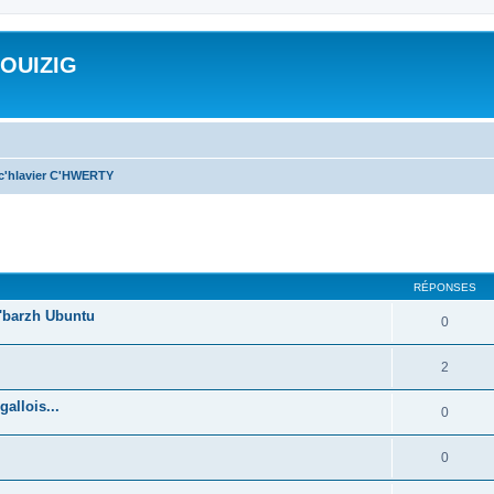
ROUIZIG
 c'hlavier C'HWERTY
cher
cherche avancée
RÉPONSES
'barzh Ubuntu
0
2
allois...
0
0