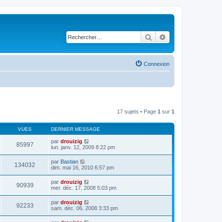
Rechercher
Recherche avancé
Connexion
17 sujets • Page
1
sur
1
VUES
DERNIER MESSAGE
par
drouizig
85997
lun. janv. 12, 2009 8:22 pm
par
Bastian
134032
dim. mai 16, 2010 6:57 pm
par
drouizig
90939
mer. déc. 17, 2008 5:03 pm
par
drouizig
92233
sam. déc. 06, 2008 3:33 pm