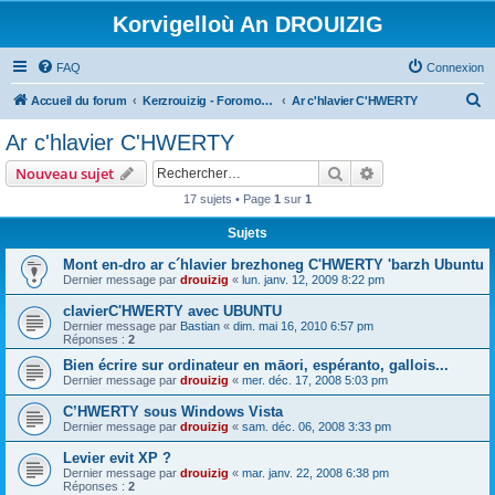
Korvigelloù An DROUIZIG
FAQ
Connexion
R
Accueil du forum
Kerzrouizig - Foromoù An Drouizig
Ar c'hlavier C'HWERTY
e
Ar c'hlavier C'HWERTY
c
Rechercher
Recherche avanc
Nouveau sujet
h
17 sujets • Page
1
sur
1
e
Sujets
r
c
Mont en-dro ar c´hlavier brezhoneg C'HWERTY 'barzh Ubuntu
Dernier message par
drouizig
«
lun. janv. 12, 2009 8:22 pm
h
clavierC'HWERTY avec UBUNTU
e
Dernier message par
Bastian
«
dim. mai 16, 2010 6:57 pm
r
Réponses :
2
Bien écrire sur ordinateur en māori, espéranto, gallois...
Dernier message par
drouizig
«
mer. déc. 17, 2008 5:03 pm
C’HWERTY sous Windows Vista
Dernier message par
drouizig
«
sam. déc. 06, 2008 3:33 pm
Levier evit XP ?
Dernier message par
drouizig
«
mar. janv. 22, 2008 6:38 pm
Réponses :
2