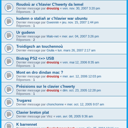
Roudoù ar c'hlavier C'hwerty da lemel
Dernier message par
drouizig
«
ven. nov. 30, 2007 3:20 pm
Réponses :
3
kudenn o staliañ ar c'hlavier war ubuntu
Dernier message par
Gwennin
«
jeu. nov. 15, 2007 1:44 pm
Réponses :
1
Ur gudenn
Dernier message par
Malo-net
«
mer. avr. 04, 2007 3:26 pm
Réponses :
2
Troidigezh an touchennoù
Dernier message par
Giulia
«
lun. mars 26, 2007 2:17 am
Bistrag PS2 <=> USB
Dernier message par
drouizig
«
ven. mai 12, 2006 8:35 am
Réponses :
1
Mont en dro dindan mac ?
Dernier message par
drouizig
«
mer. avr. 12, 2006 12:03 pm
Réponses :
1
Présisions sur le clavier c'hwerty
Dernier message par
drouizig
«
dim. oct. 23, 2005 12:28 pm
Réponses :
1
Trugarez
Dernier message par
chonchonne
«
mer. oct. 12, 2005 9:07 am
Clavier breton plat
Dernier message par
Vinz
«
ven. avr. 08, 2005 9:36 am
K barrennet