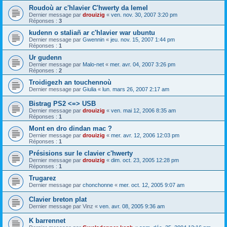
Roudoù ar c'hlavier C'hwerty da lemel
Dernier message par
drouizig
«
ven. nov. 30, 2007 3:20 pm
Réponses :
3
kudenn o staliañ ar c'hlavier war ubuntu
Dernier message par
Gwennin
«
jeu. nov. 15, 2007 1:44 pm
Réponses :
1
Ur gudenn
Dernier message par
Malo-net
«
mer. avr. 04, 2007 3:26 pm
Réponses :
2
Troidigezh an touchennoù
Dernier message par
Giulia
«
lun. mars 26, 2007 2:17 am
Bistrag PS2 <=> USB
Dernier message par
drouizig
«
ven. mai 12, 2006 8:35 am
Réponses :
1
Mont en dro dindan mac ?
Dernier message par
drouizig
«
mer. avr. 12, 2006 12:03 pm
Réponses :
1
Présisions sur le clavier c'hwerty
Dernier message par
drouizig
«
dim. oct. 23, 2005 12:28 pm
Réponses :
1
Trugarez
Dernier message par
chonchonne
«
mer. oct. 12, 2005 9:07 am
Clavier breton plat
Dernier message par
Vinz
«
ven. avr. 08, 2005 9:36 am
K barrennet