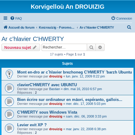
Korvigelloù An DROUIZIG
FAQ
Connexion
R
Accueil du forum
Kerzrouizig - Foromoù An Drouizig
Ar c'hlavier C'HWERTY
e
Ar c'hlavier C'HWERTY
c
Rechercher
Recherche avanc
Nouveau sujet
h
17 sujets • Page
1
sur
1
e
Sujets
r
c
Mont en-dro ar c´hlavier brezhoneg C'HWERTY 'barzh Ubuntu
Dernier message par
drouizig
«
lun. janv. 12, 2009 8:22 pm
h
clavierC'HWERTY avec UBUNTU
e
Dernier message par
Bastian
«
dim. mai 16, 2010 6:57 pm
r
Réponses :
2
Bien écrire sur ordinateur en māori, espéranto, gallois...
Dernier message par
drouizig
«
mer. déc. 17, 2008 5:03 pm
C’HWERTY sous Windows Vista
Dernier message par
drouizig
«
sam. déc. 06, 2008 3:33 pm
Levier evit XP ?
Dernier message par
drouizig
«
mar. janv. 22, 2008 6:38 pm
Réponses :
2