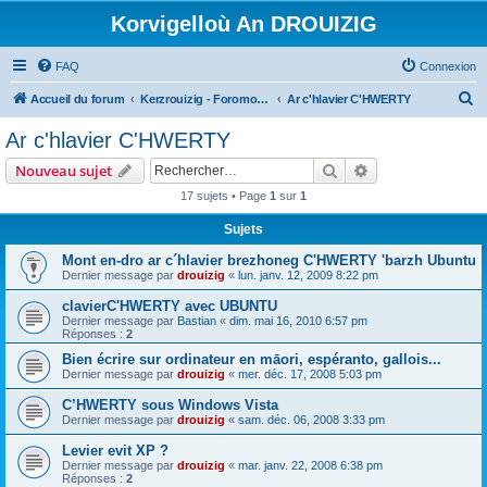
Korvigelloù An DROUIZIG
FAQ
Connexion
R
Accueil du forum
Kerzrouizig - Foromoù An Drouizig
Ar c'hlavier C'HWERTY
e
Ar c'hlavier C'HWERTY
c
Rechercher
Recherche avanc
Nouveau sujet
h
17 sujets • Page
1
sur
1
e
Sujets
r
c
Mont en-dro ar c´hlavier brezhoneg C'HWERTY 'barzh Ubuntu
Dernier message par
drouizig
«
lun. janv. 12, 2009 8:22 pm
h
clavierC'HWERTY avec UBUNTU
e
Dernier message par
Bastian
«
dim. mai 16, 2010 6:57 pm
r
Réponses :
2
Bien écrire sur ordinateur en māori, espéranto, gallois...
Dernier message par
drouizig
«
mer. déc. 17, 2008 5:03 pm
C’HWERTY sous Windows Vista
Dernier message par
drouizig
«
sam. déc. 06, 2008 3:33 pm
Levier evit XP ?
Dernier message par
drouizig
«
mar. janv. 22, 2008 6:38 pm
Réponses :
2