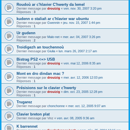
Roudoù ar c'hlavier C'hwerty da lemel
Dernier message par
drouizig
«
ven. nov. 30, 2007 3:20 pm
Réponses :
3
kudenn o staliañ ar c'hlavier war ubuntu
Dernier message par
Gwennin
«
jeu. nov. 15, 2007 1:44 pm
Réponses :
1
Ur gudenn
Dernier message par
Malo-net
«
mer. avr. 04, 2007 3:26 pm
Réponses :
2
Troidigezh an touchennoù
Dernier message par
Giulia
«
lun. mars 26, 2007 2:17 am
Bistrag PS2 <=> USB
Dernier message par
drouizig
«
ven. mai 12, 2006 8:35 am
Réponses :
1
Mont en dro dindan mac ?
Dernier message par
drouizig
«
mer. avr. 12, 2006 12:03 pm
Réponses :
1
Présisions sur le clavier c'hwerty
Dernier message par
drouizig
«
dim. oct. 23, 2005 12:28 pm
Réponses :
1
Trugarez
Dernier message par
chonchonne
«
mer. oct. 12, 2005 9:07 am
Clavier breton plat
Dernier message par
Vinz
«
ven. avr. 08, 2005 9:36 am
K barrennet