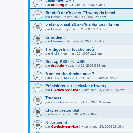
Levier evit XP ?
par
drouizig
»
mar. janv. 22, 2008 6:36 pm
Roudoù ar c'hlavier C'hwerty da lemel
par
Herve G
»
ven. nov. 30, 2007 2:29 pm
kudenn o staliañ ar c'hlavier war ubuntu
par
Malo-net
»
jeu. avr. 12, 2007 10:18 pm
Ur gudenn
par
Malo-net
»
dim. mai 07, 2006 11:54 pm
Troidigezh an touchennoù
par
Giulia
»
lun. mars 26, 2007 2:17 am
Bistrag PS2 <=> USB
par
drouizig
»
ven. mai 12, 2006 8:33 am
Mont en dro dindan mac ?
par
Goulven Morvan
»
mer. avr. 12, 2006 11:55 am
Présisions sur le clavier c'hwerty
par
Gweladenner-kozh
»
dim. oct. 23, 2005 12:24 pm
Trugarez
par
chonchonne
»
mer. oct. 12, 2005 9:07 am
Clavier breton plat
par
Vinz
»
ven. avr. 08, 2005 9:36 am
K barrennet
par
Gweladenner-kozh
»
sam. déc. 25, 2004 12:16 pm