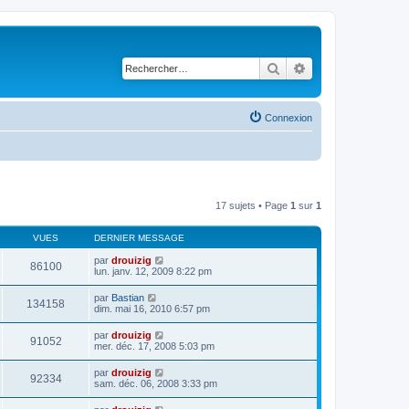
Rechercher
Recherche avancé
Connexion
17 sujets • Page
1
sur
1
VUES
DERNIER MESSAGE
par
drouizig
86100
lun. janv. 12, 2009 8:22 pm
par
Bastian
134158
dim. mai 16, 2010 6:57 pm
par
drouizig
91052
mer. déc. 17, 2008 5:03 pm
par
drouizig
92334
sam. déc. 06, 2008 3:33 pm