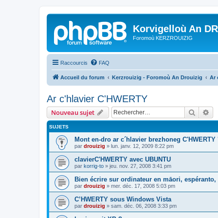
Korvigelloù An D
Foromoù KERZROUIZIG
Raccourcis
FAQ
Accueil du forum
Kerzrouizig - Foromoù An Drouizig
Ar
Ar c'hlavier C'HWERTY
Recher
Re
Nouveau sujet
SUJETS
Mont en-dro ar c´hlavier brezhoneg C'HWERTY 
par
drouizig
»
lun. janv. 12, 2009 8:22 pm
clavierC'HWERTY avec UBUNTU
par
korrig-to
»
jeu. nov. 27, 2008 3:41 pm
Bien écrire sur ordinateur en māori, espéranto, g
par
drouizig
»
mer. déc. 17, 2008 5:03 pm
C’HWERTY sous Windows Vista
par
drouizig
»
sam. déc. 06, 2008 3:33 pm