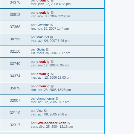
par
drouizig
34376
mar. janv. 22, 2008 6:38 pm
par
drouizig
38812
ven. nov. 30, 2007 3:20 pm
par
Gwennin
37368
jeu. nov. 15, 2007 1:44 pm
par
Malo-net
38799
mer. avr. 04, 2007 3:26 pm
par
Giulia
32110
lun. mars 26, 2007 2:17 am
par
drouizig
33740
ven. mai 12, 2006 8:35 am
par
drouizig
34374
mer. avr. 12, 2006 12:03 pm
par
drouizig
35076
dim. oct. 23, 2005 12:28 pm
par
chonchonne
32007
mer. oct. 12, 2005 9:07 am
par
Vinz
32110
ven. avr. 08, 2005 9:36 am
par
Gweladenner-kozh
32317
sam. déc. 25, 2004 12:16 pm