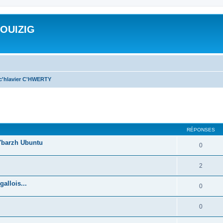
ROUIZIG
 c'hlavier C'HWERTY
cher
cherche avancée
RÉPONSES
'barzh Ubuntu
0
2
allois...
0
0