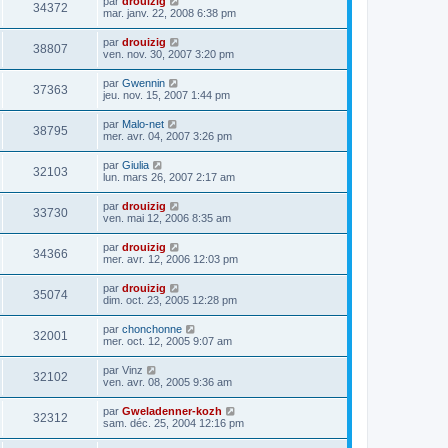
par
drouizig
34372
mar. janv. 22, 2008 6:38 pm
par
drouizig
38807
ven. nov. 30, 2007 3:20 pm
par
Gwennin
37363
jeu. nov. 15, 2007 1:44 pm
par
Malo-net
38795
mer. avr. 04, 2007 3:26 pm
par
Giulia
32103
lun. mars 26, 2007 2:17 am
par
drouizig
33730
ven. mai 12, 2006 8:35 am
par
drouizig
34366
mer. avr. 12, 2006 12:03 pm
par
drouizig
35074
dim. oct. 23, 2005 12:28 pm
par
chonchonne
32001
mer. oct. 12, 2005 9:07 am
par
Vinz
32102
ven. avr. 08, 2005 9:36 am
par
Gweladenner-kozh
32312
sam. déc. 25, 2004 12:16 pm