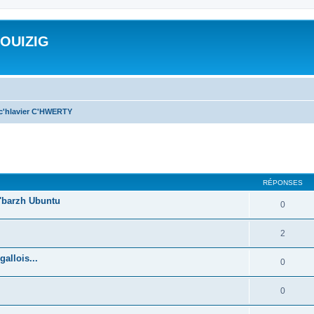
ROUIZIG
 c'hlavier C'HWERTY
cher
cherche avancée
RÉPONSES
'barzh Ubuntu
0
2
allois...
0
0