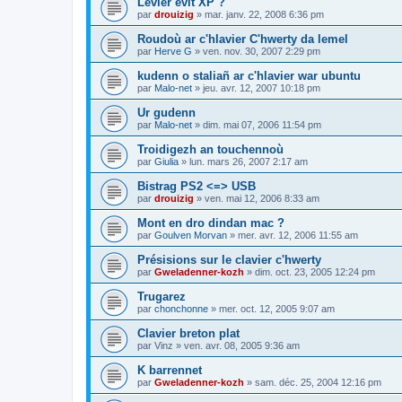
Levier evit XP ?
par
drouizig
»
mar. janv. 22, 2008 6:36 pm
Roudoù ar c'hlavier C'hwerty da lemel
par
Herve G
»
ven. nov. 30, 2007 2:29 pm
kudenn o staliañ ar c'hlavier war ubuntu
par
Malo-net
»
jeu. avr. 12, 2007 10:18 pm
Ur gudenn
par
Malo-net
»
dim. mai 07, 2006 11:54 pm
Troidigezh an touchennoù
par
Giulia
»
lun. mars 26, 2007 2:17 am
Bistrag PS2 <=> USB
par
drouizig
»
ven. mai 12, 2006 8:33 am
Mont en dro dindan mac ?
par
Goulven Morvan
»
mer. avr. 12, 2006 11:55 am
Présisions sur le clavier c'hwerty
par
Gweladenner-kozh
»
dim. oct. 23, 2005 12:24 pm
Trugarez
par
chonchonne
»
mer. oct. 12, 2005 9:07 am
Clavier breton plat
par
Vinz
»
ven. avr. 08, 2005 9:36 am
K barrennet
par
Gweladenner-kozh
»
sam. déc. 25, 2004 12:16 pm