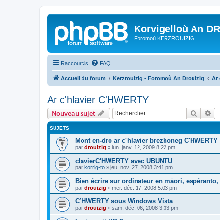
Korvigelloù An D
Foromoù KERZROUIZIG
Raccourcis
FAQ
Accueil du forum
Kerzrouizig - Foromoù An Drouizig
Ar
Ar c'hlavier C'HWERTY
Recher
Re
Nouveau sujet
SUJETS
Mont en-dro ar c´hlavier brezhoneg C'HWERTY 
par
drouizig
»
lun. janv. 12, 2009 8:22 pm
clavierC'HWERTY avec UBUNTU
par
korrig-to
»
jeu. nov. 27, 2008 3:41 pm
Bien écrire sur ordinateur en māori, espéranto, g
par
drouizig
»
mer. déc. 17, 2008 5:03 pm
C’HWERTY sous Windows Vista
par
drouizig
»
sam. déc. 06, 2008 3:33 pm