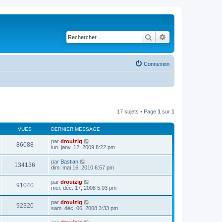
Rechercher
Recherche avancé
Connexion
17 sujets • Page
1
sur
1
VUES
DERNIER MESSAGE
par
drouizig
86088
lun. janv. 12, 2009 8:22 pm
par
Bastian
134136
dim. mai 16, 2010 6:57 pm
par
drouizig
91040
mer. déc. 17, 2008 5:03 pm
par
drouizig
92320
sam. déc. 06, 2008 3:33 pm