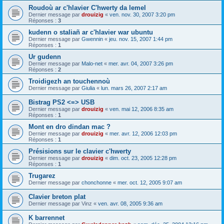
Roudoù ar c'hlavier C'hwerty da lemel
Dernier message par
drouizig
«
ven. nov. 30, 2007 3:20 pm
Réponses :
3
kudenn o staliañ ar c'hlavier war ubuntu
Dernier message par
Gwennin
«
jeu. nov. 15, 2007 1:44 pm
Réponses :
1
Ur gudenn
Dernier message par
Malo-net
«
mer. avr. 04, 2007 3:26 pm
Réponses :
2
Troidigezh an touchennoù
Dernier message par
Giulia
«
lun. mars 26, 2007 2:17 am
Bistrag PS2 <=> USB
Dernier message par
drouizig
«
ven. mai 12, 2006 8:35 am
Réponses :
1
Mont en dro dindan mac ?
Dernier message par
drouizig
«
mer. avr. 12, 2006 12:03 pm
Réponses :
1
Présisions sur le clavier c'hwerty
Dernier message par
drouizig
«
dim. oct. 23, 2005 12:28 pm
Réponses :
1
Trugarez
Dernier message par
chonchonne
«
mer. oct. 12, 2005 9:07 am
Clavier breton plat
Dernier message par
Vinz
«
ven. avr. 08, 2005 9:36 am
K barrennet