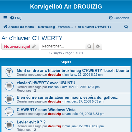
Korvigelloù An DROUIZIG
FAQ
Connexion
R
Accueil du forum
Kerzrouizig - Foromoù An Drouizig
Ar c'hlavier C'HWERTY
e
Ar c'hlavier C'HWERTY
c
Rechercher
Recherche avanc
Nouveau sujet
h
17 sujets • Page
1
sur
1
e
Sujets
r
c
Mont en-dro ar c´hlavier brezhoneg C'HWERTY 'barzh Ubuntu
Dernier message par
drouizig
«
lun. janv. 12, 2009 8:22 pm
h
clavierC'HWERTY avec UBUNTU
e
Dernier message par
Bastian
«
dim. mai 16, 2010 6:57 pm
r
Réponses :
2
Bien écrire sur ordinateur en māori, espéranto, gallois...
Dernier message par
drouizig
«
mer. déc. 17, 2008 5:03 pm
C’HWERTY sous Windows Vista
Dernier message par
drouizig
«
sam. déc. 06, 2008 3:33 pm
Levier evit XP ?
Dernier message par
drouizig
«
mar. janv. 22, 2008 6:38 pm
Réponses :
2