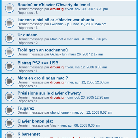
Roudoù ar c'hlavier C'hwerty da lemel
Dernier message par
drouizig
«
ven. nov. 30, 2007 3:20 pm
Réponses :
3
kudenn o staliañ ar c'hlavier war ubuntu
Dernier message par
Gwennin
«
jeu. nov. 15, 2007 1:44 pm
Réponses :
1
Ur gudenn
Dernier message par
Malo-net
«
mer. avr. 04, 2007 3:26 pm
Réponses :
2
Troidigezh an touchennoù
Dernier message par
Giulia
«
lun. mars 26, 2007 2:17 am
Bistrag PS2 <=> USB
Dernier message par
drouizig
«
ven. mai 12, 2006 8:35 am
Réponses :
1
Mont en dro dindan mac ?
Dernier message par
drouizig
«
mer. avr. 12, 2006 12:03 pm
Réponses :
1
Présisions sur le clavier c'hwerty
Dernier message par
drouizig
«
dim. oct. 23, 2005 12:28 pm
Réponses :
1
Trugarez
Dernier message par
chonchonne
«
mer. oct. 12, 2005 9:07 am
Clavier breton plat
Dernier message par
Vinz
«
ven. avr. 08, 2005 9:36 am
K barrennet