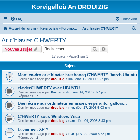
Korvigelloù An DROUIZIG
FAQ
Connexion
R
Accueil du forum
Kerzrouizig - Foromoù An Drouizig
Ar c'hlavier C'HWERTY
e
Ar c'hlavier C'HWERTY
c
Rechercher
Recherche avanc
Nouveau sujet
h
17 sujets • Page
1
sur
1
e
Sujets
r
c
Mont en-dro ar c´hlavier brezhoneg C'HWERTY 'barzh Ubuntu
Dernier message par
drouizig
«
lun. janv. 12, 2009 8:22 pm
h
clavierC'HWERTY avec UBUNTU
e
Dernier message par
Bastian
«
dim. mai 16, 2010 6:57 pm
r
Réponses :
2
Bien écrire sur ordinateur en māori, espéranto, gallois...
Dernier message par
drouizig
«
mer. déc. 17, 2008 5:03 pm
C’HWERTY sous Windows Vista
Dernier message par
drouizig
«
sam. déc. 06, 2008 3:33 pm
Levier evit XP ?
Dernier message par
drouizig
«
mar. janv. 22, 2008 6:38 pm
Réponses :
2