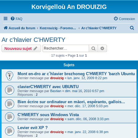
Korvigelloù An DROUIZIG
FAQ
Connexion
R
Accueil du forum
Kerzrouizig - Foromoù An Drouizig
Ar c'hlavier C'HWERTY
e
Ar c'hlavier C'HWERTY
c
Rechercher
Recherche avanc
Nouveau sujet
h
17 sujets • Page
1
sur
1
e
Sujets
r
c
Mont en-dro ar c´hlavier brezhoneg C'HWERTY 'barzh Ubuntu
Dernier message par
drouizig
«
lun. janv. 12, 2009 8:22 pm
h
clavierC'HWERTY avec UBUNTU
e
Dernier message par
Bastian
«
dim. mai 16, 2010 6:57 pm
r
Réponses :
2
Bien écrire sur ordinateur en māori, espéranto, gallois...
Dernier message par
drouizig
«
mer. déc. 17, 2008 5:03 pm
C’HWERTY sous Windows Vista
Dernier message par
drouizig
«
sam. déc. 06, 2008 3:33 pm
Levier evit XP ?
Dernier message par
drouizig
«
mar. janv. 22, 2008 6:38 pm
Réponses :
2