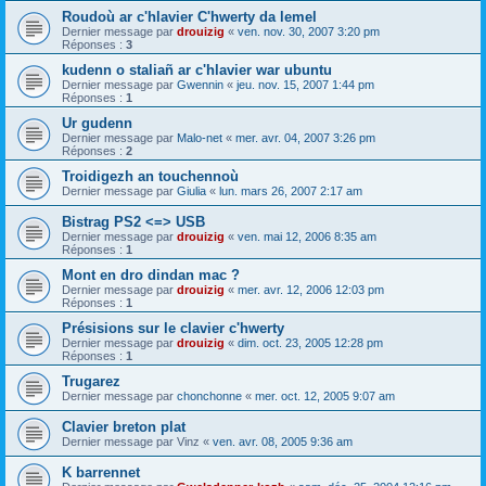
Roudoù ar c'hlavier C'hwerty da lemel
Dernier message par
drouizig
«
ven. nov. 30, 2007 3:20 pm
Réponses :
3
kudenn o staliañ ar c'hlavier war ubuntu
Dernier message par
Gwennin
«
jeu. nov. 15, 2007 1:44 pm
Réponses :
1
Ur gudenn
Dernier message par
Malo-net
«
mer. avr. 04, 2007 3:26 pm
Réponses :
2
Troidigezh an touchennoù
Dernier message par
Giulia
«
lun. mars 26, 2007 2:17 am
Bistrag PS2 <=> USB
Dernier message par
drouizig
«
ven. mai 12, 2006 8:35 am
Réponses :
1
Mont en dro dindan mac ?
Dernier message par
drouizig
«
mer. avr. 12, 2006 12:03 pm
Réponses :
1
Présisions sur le clavier c'hwerty
Dernier message par
drouizig
«
dim. oct. 23, 2005 12:28 pm
Réponses :
1
Trugarez
Dernier message par
chonchonne
«
mer. oct. 12, 2005 9:07 am
Clavier breton plat
Dernier message par
Vinz
«
ven. avr. 08, 2005 9:36 am
K barrennet