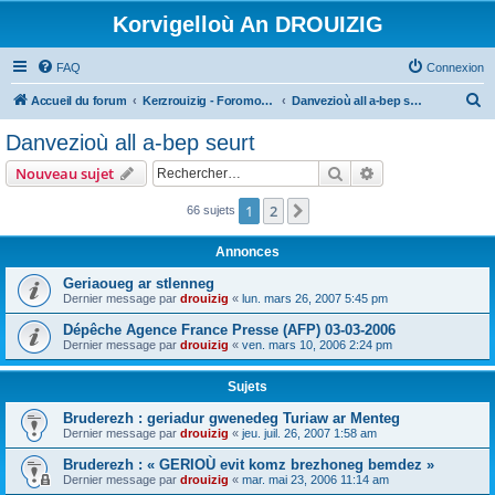
Korvigelloù An DROUIZIG
FAQ
Connexion
R
Accueil du forum
Kerzrouizig - Foromoù An Drouizig
Danvezioù all a-bep seurt
e
Danvezioù all a-bep seurt
c
Rechercher
Recherche avanc
Nouveau sujet
h
e
1
2
Suivant
66 sujets
r
Annonces
c
Geriaoueg ar stlenneg
h
Dernier message par
drouizig
«
lun. mars 26, 2007 5:45 pm
e
Dépêche Agence France Presse (AFP) 03-03-2006
r
Dernier message par
drouizig
«
ven. mars 10, 2006 2:24 pm
Sujets
Bruderezh : geriadur gwenedeg Turiaw ar Menteg
Dernier message par
drouizig
«
jeu. juil. 26, 2007 1:58 am
Bruderezh : « GERIOÙ evit komz brezhoneg bemdez »
Dernier message par
drouizig
«
mar. mai 23, 2006 11:14 am