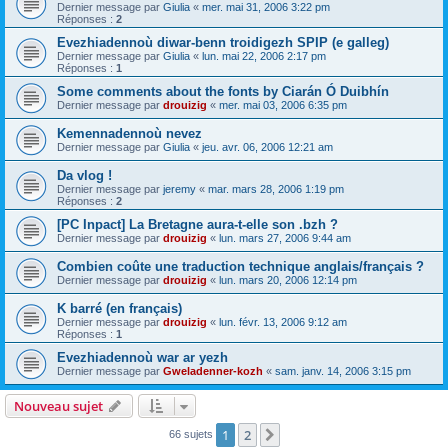
Dernier message par
Giulia
«
mer. mai 31, 2006 3:22 pm
Réponses :
2
Evezhiadennoù diwar-benn troidigezh SPIP (e galleg)
Dernier message par
Giulia
«
lun. mai 22, 2006 2:17 pm
Réponses :
1
Some comments about the fonts by Ciarán Ó Duibhín
Dernier message par
drouizig
«
mer. mai 03, 2006 6:35 pm
Kemennadennoù nevez
Dernier message par
Giulia
«
jeu. avr. 06, 2006 12:21 am
Da vlog !
Dernier message par
jeremy
«
mar. mars 28, 2006 1:19 pm
Réponses :
2
[PC Inpact] La Bretagne aura-t-elle son .bzh ?
Dernier message par
drouizig
«
lun. mars 27, 2006 9:44 am
Combien coûte une traduction technique anglais/français ?
Dernier message par
drouizig
«
lun. mars 20, 2006 12:14 pm
K barré (en français)
Dernier message par
drouizig
«
lun. févr. 13, 2006 9:12 am
Réponses :
1
Evezhiadennoù war ar yezh
Dernier message par
Gweladenner-kozh
«
sam. janv. 14, 2006 3:15 pm
Nouveau sujet
1
2
Suivant
66 sujets