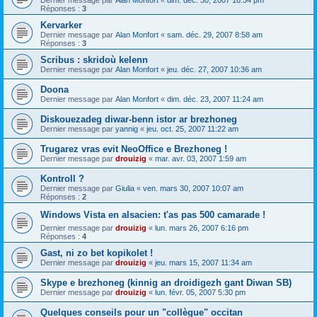
Dernier message par
Alan Monfort
«
dim. déc. 30, 2007 10:34 pm
Réponses :
3
Kervarker
Dernier message par
Alan Monfort
«
sam. déc. 29, 2007 8:58 am
Réponses :
3
Scribus : skridoù kelenn
Dernier message par
Alan Monfort
«
jeu. déc. 27, 2007 10:36 am
Doona
Dernier message par
Alan Monfort
«
dim. déc. 23, 2007 11:24 am
Diskouezadeg diwar-benn istor ar brezhoneg
Dernier message par
yannig
«
jeu. oct. 25, 2007 11:22 am
Trugarez vras evit NeoOffice e Brezhoneg !
Dernier message par
drouizig
«
mar. avr. 03, 2007 1:59 am
Kontroll ?
Dernier message par
Giulia
«
ven. mars 30, 2007 10:07 am
Réponses :
2
Windows Vista en alsacien: t'as pas 500 camarade !
Dernier message par
drouizig
«
lun. mars 26, 2007 6:16 pm
Réponses :
4
Gast, ni zo bet kopikolet !
Dernier message par
drouizig
«
jeu. mars 15, 2007 11:34 am
Skype e brezhoneg (kinnig an droidigezh gant Diwan SB)
Dernier message par
drouizig
«
lun. févr. 05, 2007 5:30 pm
Quelques conseils pour un "collègue" occitan