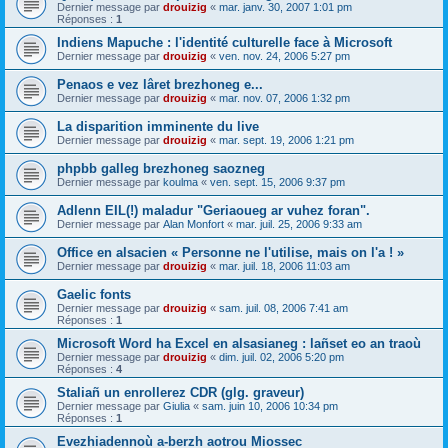
Dernier message par
drouizig
«
mar. janv. 30, 2007 1:01 pm
Réponses :
1
Indiens Mapuche : l'identité culturelle face à Microsoft
Dernier message par
drouizig
«
ven. nov. 24, 2006 5:27 pm
Penaos e vez lâret brezhoneg e...
Dernier message par
drouizig
«
mar. nov. 07, 2006 1:32 pm
La disparition imminente du live
Dernier message par
drouizig
«
mar. sept. 19, 2006 1:21 pm
phpbb galleg brezhoneg saozneg
Dernier message par
koulma
«
ven. sept. 15, 2006 9:37 pm
Adlenn EIL(!) maladur "Geriaoueg ar vuhez foran".
Dernier message par
Alan Monfort
«
mar. juil. 25, 2006 9:33 am
Office en alsacien « Personne ne l'utilise, mais on l'a ! »
Dernier message par
drouizig
«
mar. juil. 18, 2006 11:03 am
Gaelic fonts
Dernier message par
drouizig
«
sam. juil. 08, 2006 7:41 am
Réponses :
1
Microsoft Word ha Excel en alsasianeg : lañset eo an traoù
Dernier message par
drouizig
«
dim. juil. 02, 2006 5:20 pm
Réponses :
4
Staliañ un enrollerez CDR (glg. graveur)
Dernier message par
Giulia
«
sam. juin 10, 2006 10:34 pm
Réponses :
1
Evezhiadennoù a-berzh aotrou Miossec