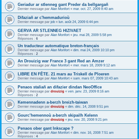
Geriadur ar stlenneg gant Preder da bellgargañ
Dernier message par
Alan Monfort
«
mar. oct. 27, 2009 8:40 am
Difaziañ ar c'hemmadurioù
Dernier message par
job
«
lun. août 24, 2009 6:44 pm
GERVA AR STLENNEG HIZIVAET
Dernier message par
Alan Monfort
«
jeu. mai 28, 2009 5:58 pm
Réponses :
6
Un traducteur automatique breton-français
Dernier message par
Alan Monfort
«
dim. mai 24, 2009 10:10 pm
Réponses :
2
An Drouizig war France 3 gant Red an Amzer
Dernier message par
Alan Monfort
«
mer. mars 18, 2009 9:12 am
LIBRE EN FÊTE. 21 mars au Triskell de Ploeren
Dernier message par
Alan Monfort
«
sam. mars 07, 2009 10:43 am
Penaos staliañ an difazier dindan NeoOffice
Dernier message par
drouizig
«
ven. janv. 23, 2009 8:16 am
Réponses :
2
Kemennadenn a-berzh breizh-taiwan
Dernier message par
drouizig
«
dim. déc. 14, 2008 9:51 pm
Gourc’hemennoù a-berzh skipailh Kelenn
Dernier message par
drouizig
«
jeu. nov. 20, 2008 9:21 pm
Penaos ober gant Inkscape ?
Dernier message par
Alan Monfort
«
dim. nov. 16, 2008 7:51 am
Réponses :
4